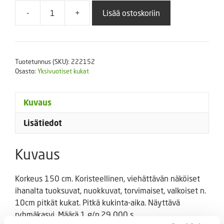
-
+
Lisää ostoskoriin
Narsissitupakka
määrä
Tuotetunnus (SKU):
222152
Osasto:
Yksivuotiset kukat
Kuvaus
Lisätiedot
Kuvaus
Korkeus 150 cm. Koristeellinen, viehättävän näköiset
ihanalta tuoksuvat, nuokkuvat, torvimaiset, valkoiset n.
10cm pitkät kukat. Pitkä kukinta-aika. Näyttävä
ryhmäkasvi. Määrä 1 g/n.29 000 s.