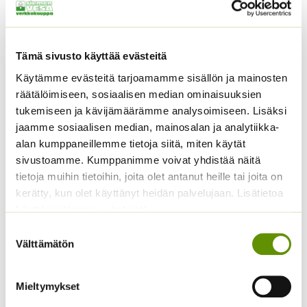
Tutustu myös
Tämä sivusto käyttää evästeitä
Käytämme evästeitä tarjoamamme sisällön ja mainosten
räätälöimiseen, sosiaalisen median ominaisuuksien
tukemiseen ja kävijämäärämme analysoimiseen. Lisäksi
jaamme sosiaalisen median, mainosalan ja analytiikka-
alan kumppaneillemme tietoja siitä, miten käytät
sivustoamme. Kumppanimme voivat yhdistää näitä
tietoja muihin tietoihin, joita olet antanut heille tai joita on
kerätty, kun olet käyttänyt heidän palvelujaan. Lisätietoa
Kääpiöauringonkukka
Kääpiöauringonkukka
käyttämistämme evästeistä
Pacino Mix
Teddy Bear
Suostumuksen
3,60
€
2,95
€
Sisältää arvonlisäveron
Sisältää arvonlisäveron
Välttämätön
valinta
Mieltymykset