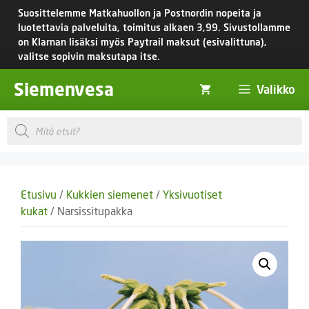
Siirry
Suosittelemme Matkahuollon ja Postnordin nopeita ja
sisältöön
luotettavia palveluita, toimitus
alkaen 3,99.
Sivustollamme
on Klarnan lisäksi myös Paytrail maksut (esivalittuna),
valitse sopivin maksutapa itse.
Siemenvesa
Valikko
Products
search
Etusivu
/
Kukkien siemenet
/
Yksivuotiset
kukat
/ Narsissitupakka