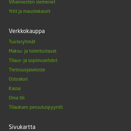
Vihannesten siemenet
Yrtit ja maustekasvit
Verkkokauppa
Tuoteryhmät
Maksu- ja toimitustavat
Tilaus- ja sopimusehdot
Tietosuojaseloste
Ostoskori
Kassa
Oma tili
Tilauksen peruutuspyyntö
Sivukartta