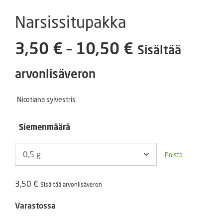
Narsissitupakka
Hintaluokka
3,50
€
–
10,50
€
Sisältää
3,50 €
arvonlisäveron
-
Nicotiana sylvestris
10,50 €
Siemenmäärä
Poista
3,50
€
Sisältää arvonlisäveron
Varastossa