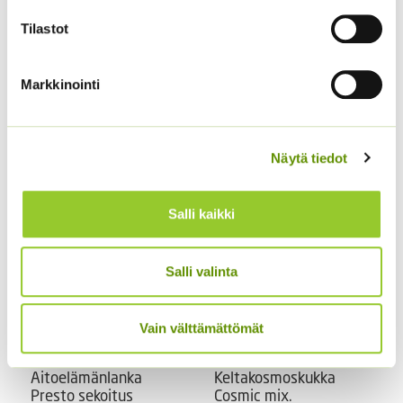
Tilastot
Markkinointi
Kääpiöauringonkukka
Kiinanasteri Fan
Music Box 40 s.
sekoitus (noin 100 s.)
Näytä tiedot
3,50
€
3,90
€
Sisältää arvonlisäveron
Sisältää arvonlisäveron
Salli kaikki
Salli valinta
Vain välttämättömät
Aitoelämänlanka
Keltakosmoskukka
Presto sekoitus
Cosmic mix.