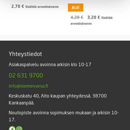
2,70
€
Sisältää arvonlisäveron
ALE!
Alkuperäinen
Nykyinen
4,20
€
3,20
€
Sisältää
hinta
hinta
arvonlisäveron
oli:
on:
4,20 €.
3,20 €.
Yhteystiedot
Asiakaspalvelu avoinna arkisin klo 10-17
02 631 9700
info@siemenvesa.fi
Keskuskatu 40, Aito kaupan yhteydessä. 38700
Kankaanpää.
Noutopiste avoinna sopimuksen mukaan ja arkisin 10-
17.
Facebook
Instagram