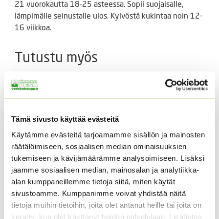
21 vuorokautta 18-25 asteessa. Sopii suojaisalle,
lämpimälle seinustalle ulos. Kylvöstä kukintaa noin 12-
16 viikkoa.
Tutustu myös
Tämä sivusto käyttää evästeitä
Käytämme evästeitä tarjoamamme sisällön ja mainosten
räätälöimiseen, sosiaalisen median ominaisuuksien
tukemiseen ja kävijämäärämme analysoimiseen. Lisäksi
jaamme sosiaalisen median, mainosalan ja analytiikka-
Kääpiöauringonkukka
Tuoksuherne Little
alan kumppaneillemme tietoja siitä, miten käytät
Pacino Gold
Sweetheart (an)
sivustoamme. Kumppanimme voivat yhdistää näitä
3,60
€
2,80
€
Sisältää arvonlisäveron
Sisältää arvonlisäveron
tietoja muihin tietoihin, joita olet antanut heille tai joita on
kerätty, kun olet käyttänyt heidän palvelujaan. Lisätietoa