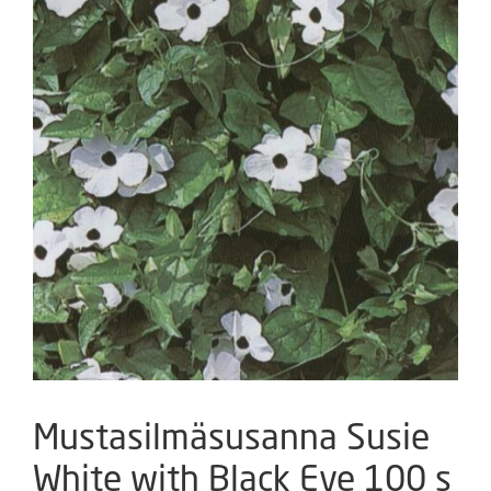
Mustasilmäsusanna Susie
White with Black Eye 100 s