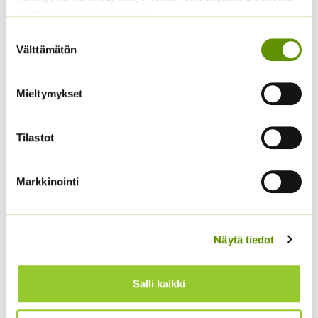
käyttämistämme evästeistä
Suostumuksen
Välttämätön
valinta
Mieltymykset
Tilastot
Hämähäkkikukka
Kääpiöauringonkukka
sekoitus
Teddy Bear
2,70
€
2,95
€
Markkinointi
Sisältää arvonlisäveron
Sisältää arvonlisäveron
Näytä tiedot
Salli kaikki