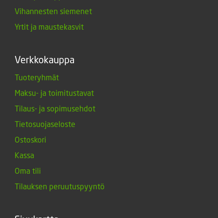
Vihannesten siemenet
Yrtit ja maustekasvit
Verkkokauppa
Tuoteryhmät
Maksu- ja toimitustavat
Tilaus- ja sopimusehdot
Tietosuojaseloste
Ostoskori
Kassa
Oma tili
Tilauksen peruutuspyyntö