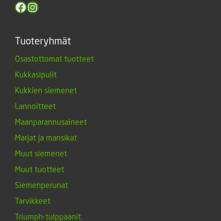
Facebook
Instagram
Tuoteryhmät
Osastottomat tuotteet
Kukkasipulit
Kukkien siemenet
Lannoitteet
Maanparannusaineet
Marjat ja mansikat
Muut siemenet
Muut tuotteet
Siemenperunat
Tarvikkeet
Triumph-tulppaanit