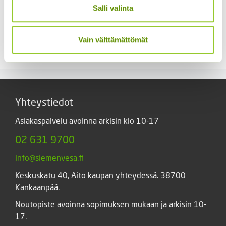
Salli valinta
Kaliforniantuliunikko
Tarhakukonkannus
Sperli Dalli
sekoitus
Vain välttämättömät
5,50
€
3,00
€
Sisältää arvonlisäveron
Sisältää arvonlisäveron
Yhteystiedot
Asiakaspalvelu avoinna arkisin klo 10-17
02 631 9700
info@siemenvesa.fi
Keskuskatu 40, Aito kaupan yhteydessä. 38700
Kankaanpää.
Noutopiste avoinna sopimuksen mukaan ja arkisin 10-
17.