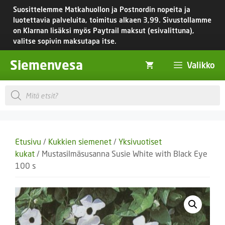
Siirry
Suosittelemme Matkahuollon ja Postnordin nopeita ja
sisältöön
luotettavia palveluita, toimitus
alkaen 3,99.
Sivustollamme
on Klarnan lisäksi myös Paytrail maksut (esivalittuna),
valitse sopivin maksutapa itse.
Siemenvesa
Valikko
Products
search
Etusivu
/
Kukkien siemenet
/
Yksivuotiset
kukat
/ Mustasilmäsusanna Susie White with Black Eye
100 s