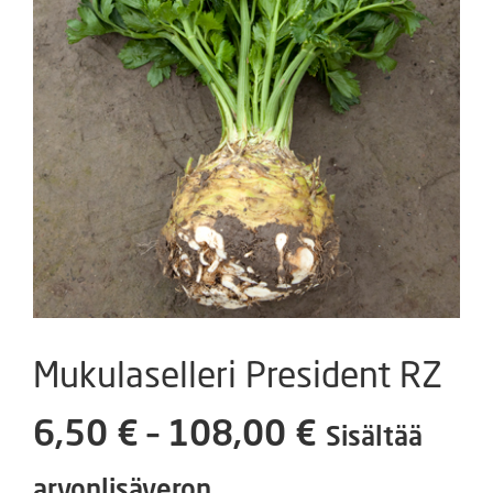
Mukulaselleri President RZ
Hintaluokk
6,50
€
–
108,00
€
Sisältää
6,50 €
arvonlisäveron