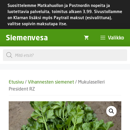
Siirry
Suosittelemme Matkahuollon ja Postnordin nopeita ja
sisältöön
luotettavia palveluita, toimitus
alkaen 3,99.
Sivustollamme
on Klarnan lisäksi myös Paytrail maksut (esivalittuna),
valitse sopivin maksutapa itse.
Siemenvesa
Valikko
Products
search
Etusivu
/
Vihannesten siemenet
/ Mukulaselleri
President RZ