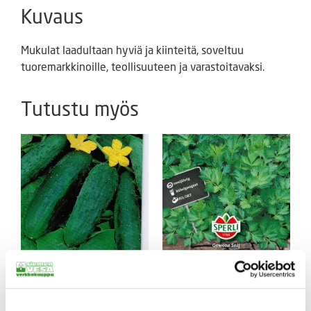
Kuvaus
Mukulat laadultaan hyviä ja kiinteitä, soveltuu
tuoremarkkinoille, teollisuuteen ja varastoitavaksi.
Tutustu myös
Avomaankurkku Reinin
Yrttiselleri
rypäle
2,10
€
Sisältää arvonlisäveron