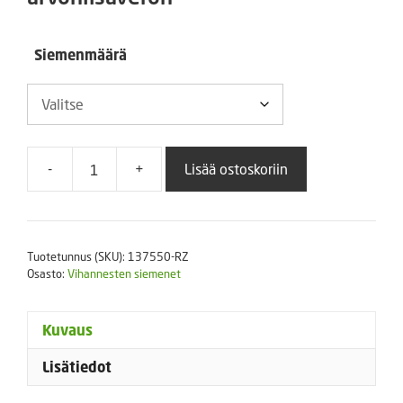
-
Siemenmäärä
108,00 €
-
+
Lisää ostoskoriin
Mukulaselleri
President
RZ
määrä
Tuotetunnus (SKU):
137550-RZ
Osasto:
Vihannesten siemenet
Kuvaus
Lisätiedot