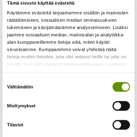
Hintaluokka:
1,45
€
–
19,45
€
Sisältää
Tämä sivusto käyttää evästeitä
1,45 €
arvonlisäveron
Käytämme evästeitä tarjoamamme sisällön ja mainosten
-
19,45 €
räätälöimiseen, sosiaalisen median ominaisuuksien
tukemiseen ja kävijämäärämme analysoimiseen. Lisäksi
jaamme sosiaalisen median, mainosalan ja analytiikka-
alan kumppaneillemme tietoja siitä, miten käytät
sivustoamme. Kumppanimme voivat yhdistää näitä
tietoja muihin tietoihin, joita olet antanut heille tai joita on
kerätty, kun olet käyttänyt heidän palvelujaan. Lisätietoa
käyttämistämme evästeistä
Kurpitsa Tom Fox (noin
Tomaatti Goldene
Suostumuksen
10 s.)
Königin Sperli
Välttämätön
valinta
valmispussi
4,50
€
Sisältää arvonlisäveron
ALE!
Mieltymykset
Alkuperäinen
Nykyinen
5,50
€
4,99
€
Sisältää
hinta
hinta
arvonlisäveron
Tilastot
oli:
on:
5,50 €.
4,99 €.