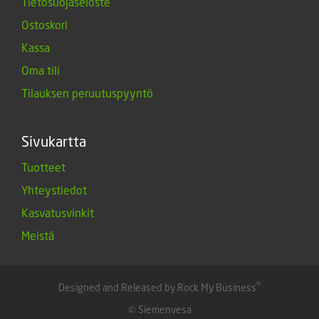
Tietosuojaseloste
Ostoskori
Kassa
Oma tili
Tilauksen peruutuspyyntö
Sivukartta
Tuotteet
Yhteystiedot
Kasvatusvinkit
Meistä
®
Designed and Released by Rock My Business
© Siemenvesa