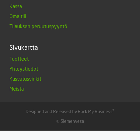
Kassa
Oma tili
Tilauksen peruutuspyyntö
Sivukartta
Tuotteet
Yhteystiedot
Kasvatusvinkit
Meistä
®
Designed and Released by Rock My Business
© Siemenvesa