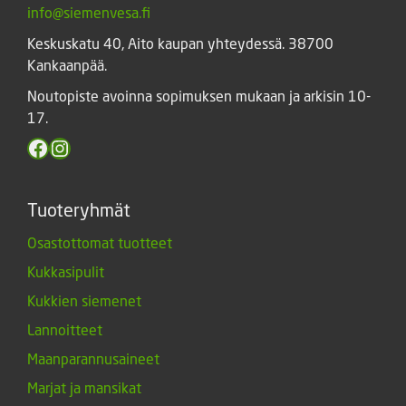
info@siemenvesa.fi
Keskuskatu 40, Aito kaupan yhteydessä. 38700
Kankaanpää.
Noutopiste avoinna sopimuksen mukaan ja arkisin 10-
17.
Facebook
Instagram
Tuoteryhmät
Osastottomat tuotteet
Kukkasipulit
Kukkien siemenet
Lannoitteet
Maanparannusaineet
Marjat ja mansikat