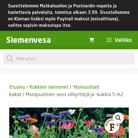
Siirry
Suosittelemme Matkahuollon ja Postnordin nopeita ja
sisältöön
luotettavia palveluita, toimitus
alkaen 3,99.
Sivustollamme
on Klarnan lisäksi myös Paytrail maksut (esivalittuna),
valitse sopivin maksutapa itse.
Siemenvesa
Valikko
Products
search
Etusivu
/
Kukkien siemenet
/
Yksivuotiset
kukat
/ Monipuolinen seos villiyrttejä ja -kukkia 5 m2