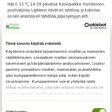
Itää n. 15 °C, 14-28 päivässä. Kasvupaikka: Aurinkoinen,
puolivarjoisa. Lajikkeet itävät eri tahdissa, ja kukintaa
on sen ansiosta eri tahdissa, jopa syksyyn asti.
Käy hyvin niittyä tai pihan reuna-alueita varten, sekä
harvan nurmikon ”paikkausta” varten. Korkeus 30 – 80
cm.
Tämä sivusto käyttää evästeitä
Käytämme evästeitä tarjoamamme sisällön ja mainosten
Tutustu myös
räätälöimiseen, sosiaalisen median ominaisuuksien
tukemiseen ja kävijämäärämme analysoimiseen. Lisäksi
jaamme sosiaalisen median, mainosalan ja analytiikka-
alan kumppaneillemme tietoja siitä, miten käytät
sivustoamme. Kumppanimme voivat yhdistää näitä
tietoja muihin tietoihin, joita olet antanut heille tai joita on
kerätty, kun olet käyttänyt heidän palvelujaan. Lisätietoa
käyttämistämme evästeistä
Suostumuksen
Välttämätön