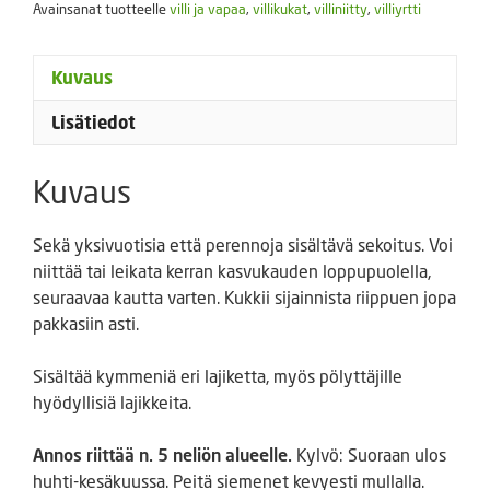
5
Avainsanat tuotteelle
villi ja vapaa
,
villikukat
,
villiniitty
,
villiyrtti
m2
määrä
Kuvaus
Lisätiedot
Kuvaus
Sekä yksivuotisia että perennoja sisältävä sekoitus. Voi
niittää tai leikata kerran kasvukauden loppupuolella,
seuraavaa kautta varten. Kukkii sijainnista riippuen jopa
pakkasiin asti.
Sisältää kymmeniä eri lajiketta, myös pölyttäjille
hyödyllisiä lajikkeita.
Annos riittää n. 5 neliön alueelle.
Kylvö: Suoraan ulos
huhti-kesäkuussa. Peitä siemenet kevyesti mullalla.