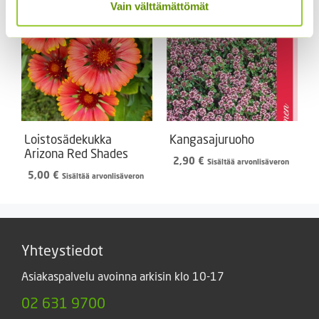
Vain välttämättömät
Loistosädekukka
Kangasajuruoho
Arizona Red Shades
2,90
€
Sisältää arvonlisäveron
5,00
€
Sisältää arvonlisäveron
Yhteystiedot
Asiakaspalvelu avoinna arkisin klo 10-17
02 631 9700