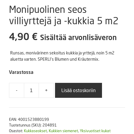
Monipuolinen seos
villiyrttejä ja -kukkia 5 m2
4,90
€
Sisältää arvonlisäveron
Runsas, monivärinen sekoitus kukkia ja yrttejä, noin 5 m2
aluetta varten. SPERLI’s Blumen und Kräutermix.
Varastossa
-
+
Lisää ostoskoriin
Monipuolinen
seos
villiyrttejä
ja
EAN:
4001523880199
-
Tuotetunnus (SKU):
204891
kukkia
Osastot:
Kukkaseokset
,
Kukkien siemenet
,
Yksivuotiset kukat