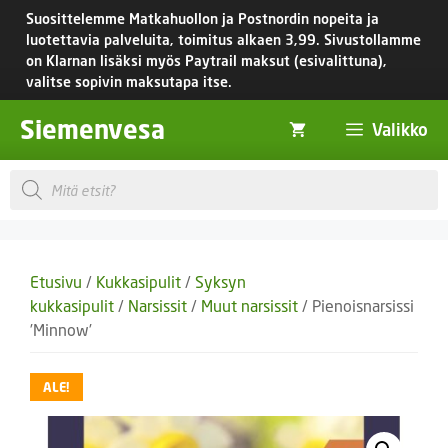
Siirry
Suosittelemme Matkahuollon ja Postnordin nopeita ja
sisältöön
luotettavia palveluita, toimitus
alkaen 3,99.
Sivustollamme
on Klarnan lisäksi myös Paytrail maksut (esivalittuna),
valitse sopivin maksutapa itse.
Siemenvesa
Valikko
Products
search
Etusivu
/
Kukkasipulit
/
Syksyn
kukkasipulit
/
Narsissit
/
Muut narsissit
/ Pienoisnarsissi
’Minnow’
ALE!