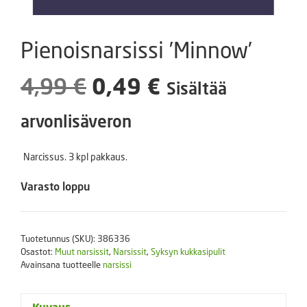
Pienoisnarsissi ’Minnow’
Alkuperäinen
Nykyinen
4,99
€
0,49
€
Sisältää
hinta
hinta
arvonlisäveron
oli:
on:
Narcissus. 3 kpl pakkaus.
4,99 €.
0,49 €.
Varasto loppu
Tuotetunnus (SKU):
386336
Osastot:
Muut narsissit
,
Narsissit
,
Syksyn kukkasipulit
Avainsana tuotteelle
narsissi