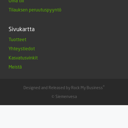
Oma tili
Tilauksen peruutuspyyntö
Sivukartta
Tuotteet
Yhteystiedot
Kasvatusvinkit
Meistä
®
Designed and Released by Rock My Business
© Siemenvesa