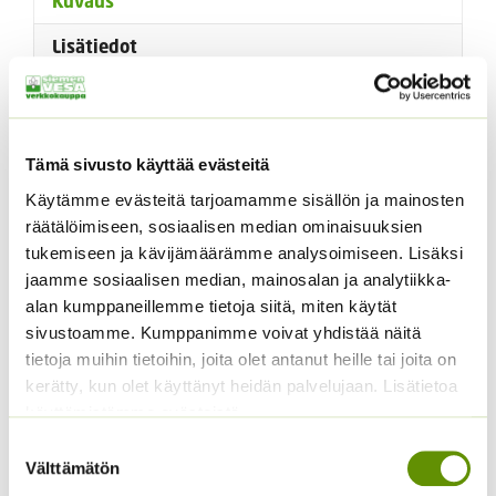
Kuvaus
Lisätiedot
Kuvaus
Tämä sivusto käyttää evästeitä
Kermanvalkoinen, kellertävä keskusta. Sipulin koko
10/12. Kasvin korkeus 30 cm. Yhdessä pakkauksessa 3
Käytämme evästeitä tarjoamamme sisällön ja mainosten
kpl sipuleita.
räätälöimiseen, sosiaalisen median ominaisuuksien
tukemiseen ja kävijämäärämme analysoimiseen. Lisäksi
Matalakasvuinen, pienet kukat. Kukkii keskikeväällä,
jaamme sosiaalisen median, mainosalan ja analytiikka-
yhdessä sipulissa voi olla jopa 3-5 kukkaa.
alan kumppaneillemme tietoja siitä, miten käytät
sivustoamme. Kumppanimme voivat yhdistää näitä
Narsissit ovat monivuotisia. Jokainen sipuli kukkii
tietoja muihin tietoihin, joita olet antanut heille tai joita on
useana vuotena muodostaen samalla sivusipuleita.
kerätty, kun olet käyttänyt heidän palvelujaan. Lisätietoa
Kukinta-aika toukokuu. Narsissit kannattaa istuttaa
käyttämistämme evästeistä
mahdollisimman aikaisin ( syyskuu- lokakuun puoliväli),
Suostumuksen
että ne ehtivät juurtua kunnolla. Narsisseista tulee
Välttämätön
valinta
komeimpia paikoissa, joissa maa on keväällä kosteaa,