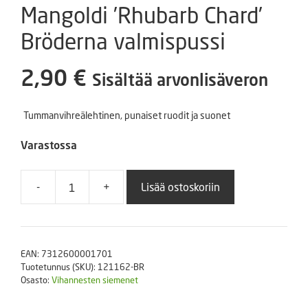
Mangoldi ’Rhubarb Chard’
Bröderna valmispussi
2,90
€
Sisältää arvonlisäveron
Tummanvihreälehtinen, punaiset ruodit ja suonet
Varastossa
-
+
Lisää ostoskoriin
Mangoldi
'Rhubarb
Chard'
Bröderna
EAN:
7312600001701
valmispussi
Tuotetunnus (SKU):
121162-BR
määrä
Osasto:
Vihannesten siemenet