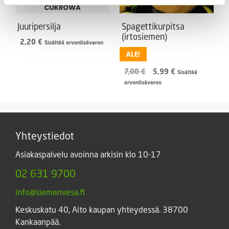
Juuripersilja
Spagettikurpitsa
(irtosiemen)
2,20
€
Sisältää arvonlisäveron
ALE!
Alkuperäinen
Nykyinen
7,00
€
5,99
€
Sisältää
hinta
hinta
arvonlisäveron
oli:
on:
7,00 €.
5,99 €.
Yhteystiedot
Asiakaspalvelu avoinna arkisin klo 10-17
02 631 9700
info@siemenvesa.fi
Keskuskatu 40, Aito kaupan yhteydessä. 38700
Kankaanpää.