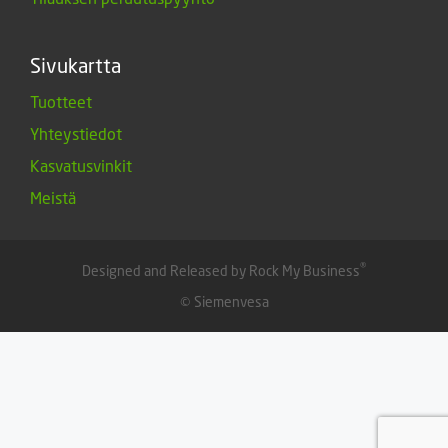
Sivukartta
Tuotteet
Yhteystiedot
Kasvatusvinkit
Meistä
®
Designed and Released by Rock My Business
© Siemenvesa