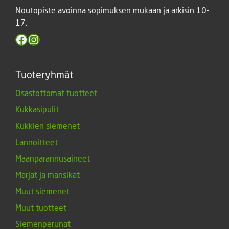
Noutopiste avoinna sopimuksen mukaan ja arkisin 10-
17.
Facebook
Instagram
Tuoteryhmät
Osastottomat tuotteet
Kukkasipulit
Kukkien siemenet
Lannoitteet
Maanparannusaineet
Marjat ja mansikat
Muut siemenet
Muut tuotteet
Siemenperunat