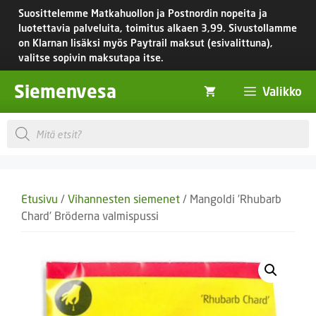
Siirry
Suosittelemme Matkahuollon ja Postnordin nopeita ja
sisältöön
luotettavia palveluita, toimitus
alkaen 3,99.
Sivustollamme
on Klarnan lisäksi myös Paytrail maksut (esivalittuna),
valitse sopivin maksutapa itse.
Siemenvesa
Valikko
Products
search
Etusivu
/
Vihannesten siemenet
/ Mangoldi ’Rhubarb
Chard’ Bröderna valmispussi