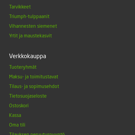
Tarvikkeet
Triumph-tulppaanit
Vihannesten siemenet
Yrtit ja maustekasvit
Verkkokauppa
Tuoteryhmät
Maksu- ja toimitustavat
Tilaus- ja sopimusehdot
Tietosuojaseloste
Ostoskori
Kassa
Oma tili
Tilauksen peruutuspyyntö