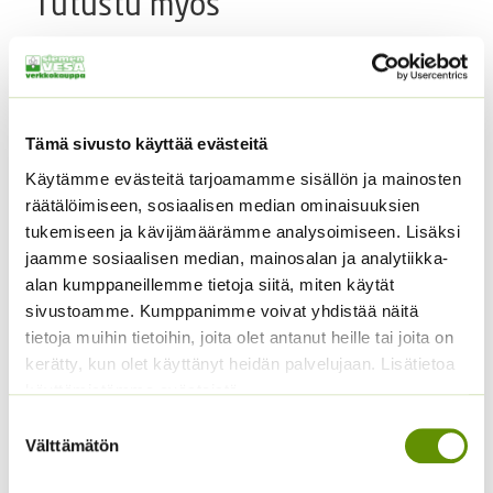
Tutustu myös
Tämä sivusto käyttää evästeitä
Käytämme evästeitä tarjoamamme sisällön ja mainosten
räätälöimiseen, sosiaalisen median ominaisuuksien
tukemiseen ja kävijämäärämme analysoimiseen. Lisäksi
jaamme sosiaalisen median, mainosalan ja analytiikka-
Paprika Californian
Tomaatti Goldene
alan kumppaneillemme tietoja siitä, miten käytät
Wonder 1 g
Königin Sperli
sivustoamme. Kumppanimme voivat yhdistää näitä
valmispussi
3,50
€
Sisältää arvonlisäveron
tietoja muihin tietoihin, joita olet antanut heille tai joita on
ALE!
kerätty, kun olet käyttänyt heidän palvelujaan. Lisätietoa
käyttämistämme evästeistä
Alkuperäinen
Nykyinen
5,50
€
4,99
€
Sisältää
hinta
hinta
arvonlisäveron
Suostumuksen
oli:
on:
Välttämätön
valinta
5,50 €.
4,99 €.