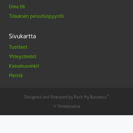
Oma tili
Tilauksen peruutuspyyntö
Sivukartta
Tuotteet
Yhteystiedot
Kasvatusvinkit
Meistä
®
Designed and Released by Rock My Business
© Siemenvesa