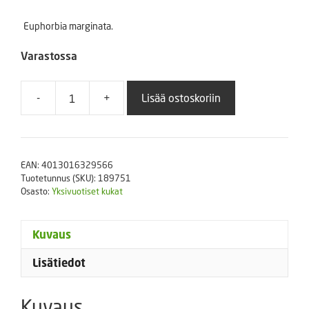
Euphorbia marginata.
Varastossa
-
+
Lisää ostoskoriin
Lumityräkki
Snow
on
the
EAN:
4013016329566
Mountain
Tuotetunnus (SKU):
189751
määrä
Osasto:
Yksivuotiset kukat
Kuvaus
Lisätiedot
Kuvaus