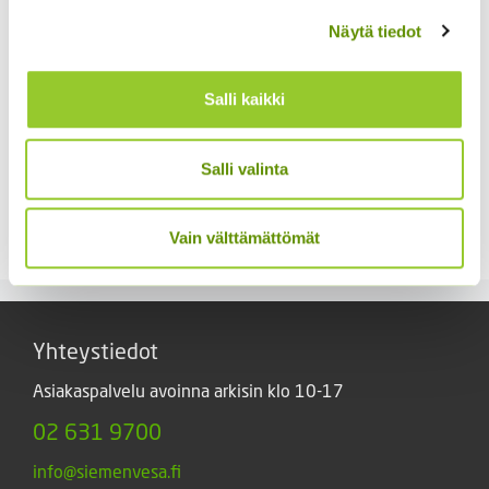
Näytä tiedot
Salli kaikki
Koristekurpitsa Con
Tours Native
Salli valinta
Hämähäkkikukka
4,50
€
Sisältää arvonlisäveron
sekoitus
2,70
€
Vain välttämättömät
Sisältää arvonlisäveron
Yhteystiedot
Asiakaspalvelu avoinna arkisin klo 10-17
02 631 9700
info@siemenvesa.fi