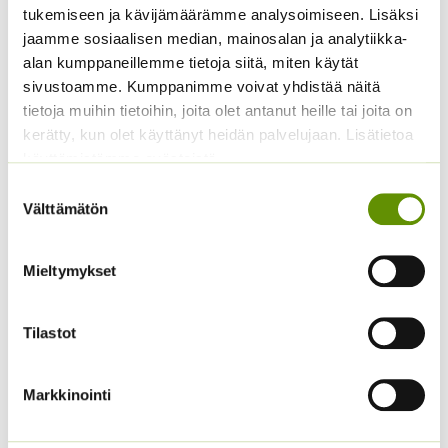
4,00
€
Sisältää arvonlisäveron
tukemiseen ja kävijämäärämme analysoimiseen. Lisäksi
5,20
€
Sisältää arvonlisäveron
jaamme sosiaalisen median, mainosalan ja analytiikka-
alan kumppaneillemme tietoja siitä, miten käytät
sivustoamme. Kumppanimme voivat yhdistää näitä
tietoja muihin tietoihin, joita olet antanut heille tai joita on
kerätty, kun olet käyttänyt heidän palvelujaan. Lisätietoa
käyttämistämme evästeistä
Suostumuksen
Välttämätön
valinta
Keltakosmoskukka
Kaliforniantuliunikko
Mieltymykset
Cosmic mix.
Sperli Dalli
5,50
€
Sisältää arvonlisäveron
ALE!
Tilastot
Alkuperäinen
Nykyinen
4,20
€
3,20
€
Sisältää
hinta
hinta
arvonlisäveron
oli:
on:
Markkinointi
4,20 €.
3,20 €.