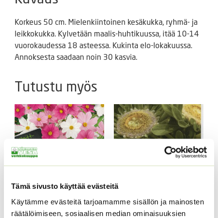
Korkeus 50 cm. Mielenkiintoinen kesäkukka, ryhmä- ja
leikkokukka. Kylvetään maalis-huhtikuussa, itää 10-14
vuorokaudessa 18 asteessa. Kukinta elo-lokakuussa.
Annoksesta saadaan noin 30 kasvia.
Tutustu myös
Tämä sivusto käyttää evästeitä
Käytämme evästeitä tarjoamamme sisällön ja mainosten
Punakosmoskukka
Kiinanasteri Hulk (50 s)
räätälöimiseen, sosiaalisen median ominaisuuksien
Sperli’s Mix Dreams