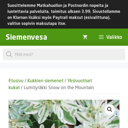
Siirry
Suosittelemme Matkahuollon ja Postnordin nopeita ja
sisältöön
luotettavia palveluita, toimitus
alkaen 3,99.
Sivustollamme
on Klarnan lisäksi myös Paytrail maksut (esivalittuna),
valitse sopivin maksutapa itse.
Siemenvesa
Valikko
Products
search
Etusivu
/
Kukkien siemenet
/
Yksivuotiset
kukat
/ Lumityräkki Snow on the Mountain