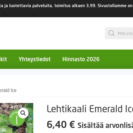
 ja luotettavia palveluita, toimitus
alkaen 3,99.
Sivustollamme on 
Products
search
kit
Yhteystiedot
Hinnasto 2026
otiset kukat
erald Ice
otiset kukat
uotiset kukat
Lehtikaali Emerald Ic
eokset
6,40
€
Sisältää arvonli
Ruukut