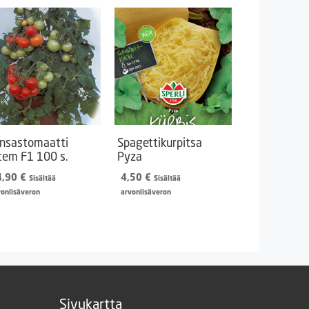
nsastomaatti
Spagettikurpitsa
tem F1 100 s.
Pyza
4,90
€
4,50
€
Sisältää
Sisältää
vonlisäveron
arvonlisäveron
Sivukartta