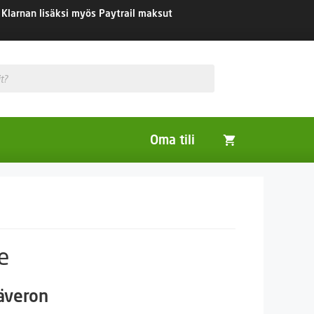
Klarnan lisäksi myös Paytrail maksut
Oma tili
Huonekasvit
Nurmikon siemenet
Viherlannoitus- ja maisemointikasvit
e
säveron