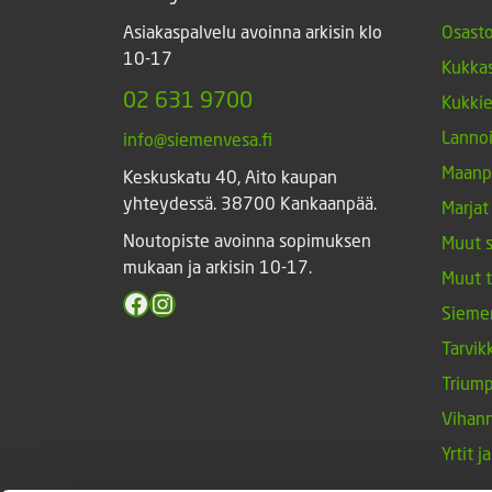
Asiakaspalvelu avoinna arkisin klo
Osasto
10-17
Kukkas
02 631 9700
Kukki
Lannoi
info@siemenvesa.fi
Maanp
Keskuskatu 40, Aito kaupan
yhteydessä. 38700 Kankaanpää.
Marjat
Noutopiste avoinna sopimuksen
Muut 
mukaan ja arkisin 10-17.
Muut 
Facebook
Instagram
Sieme
Tarvik
Triump
Vihan
Yrtit 