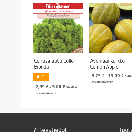
Lehtisalaatti Lollo
Avomaankurkku
Bionda
Lemon Apple
Hint
3,75
€
–
15,00
€
Sisä
ALE!
3,7
arvonlisäveron
Hintaluokka:
2,99
€
–
5,00
€
-
Sisältää
2,99 €
15,
arvonlisäveron
-
5,00 €
Yhteystiedot
Tuot