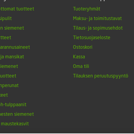
ttomat tuotteet
Tuoteryhmät
ipulit
Maksu- ja toimitustavat
en siemenet
Tilaus- ja sopimusehdot
tteet
Tietosuojaseloste
arannusaineet
Ostoskori
 ja mansikat
Kassa
siemenet
Oma tili
tuotteet
Tilauksen peruutuspyyntö
nperunat
keet
h-tulppaanit
nesten siemenet
ja maustekasvit