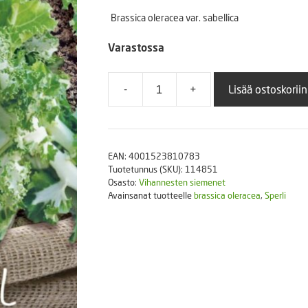
Puutarhatyökalut
Brassica oleracea var. sabellica
Askartelutarvikkeet
Varastossa
-
+
Lisää ostoskoriin
Lehtikaali
Emerald
Ice
määrä
EAN:
4001523810783
Tuotetunnus (SKU):
114851
Osasto:
Vihannesten siemenet
Avainsanat tuotteelle
brassica oleracea
,
Sperli