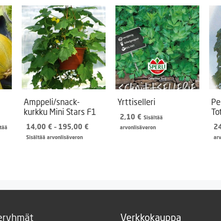
Amppeli/snack-
Yrttiselleri
Pe
kurkku Mini Stars F1
To
2,10
€
Sisältää
aluokka:
Hintaluokka:
14,00
€
–
195,00
€
2
ltää
arvonlisäveron
5 €
14,00 €
Sisältää arvonlisäveron
ar
-
00 €
195,00 €
eryhmät
Verkkokauppa