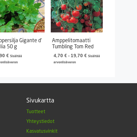
lopersilja Gigante d’
Amppelitomaatti
alia 50 g
Tumbling Tom Red
Hintaluokka:
,90
€
4,70
€
–
19,70
€
Sisältää
Sisältää
4,70 €
vonlisäveron
arvonlisäveron
-
19,70 €
Sivukartta
Tuotteet
Yhteystiedot
Kasvatusvinkit