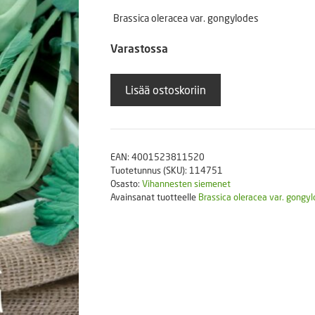
Puutarhatyökalut
Brassica oleracea var. gongylodes
Askartelutarvikkeet
Varastossa
Kyssäkaali
Lisää ostoskoriin
Noriko
määrä
EAN:
4001523811520
Tuotetunnus (SKU):
114751
Osasto:
Vihannesten siemenet
Avainsanat tuotteelle
Brassica oleracea var. gongy