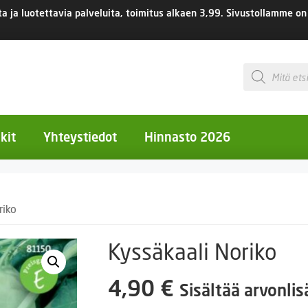
 ja luotettavia palveluita, toimitus
alkaen 3,99.
Sivustollamme on 
Products
search
kit
Yhteystiedot
Hinnasto 2026
otiset kukat
riko
otiset kukat
uotiset kukat
Kyssäkaali Noriko
eokset
4,90
€
Sisältää arvonli
Ruukut