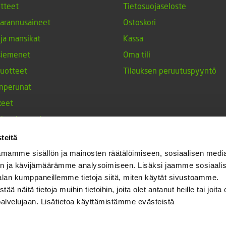
tteet
Tietosuojaseloste
arannusaineet
Ostoskori
 ja mansikat
Kassa
siemenet
Oma tili
tuotteet
Tilauksen peruutuspyyntö
nperunat
keet
h-tulppaanit
nesten siemenet
teitä
ja maustekasvit
mamme sisällön ja mainosten räätälöimiseen, sosiaalisen medi
n ja kävijämäärämme analysoimiseen. Lisäksi jaamme sosiaali
alan kumppaneillemme tietoja siitä, miten käytät sivustoamme.
näitä tietoja muihin tietoihin, joita olet antanut heille tai joita 
palvelujaan. Lisätietoa käyttämistämme evästeistä