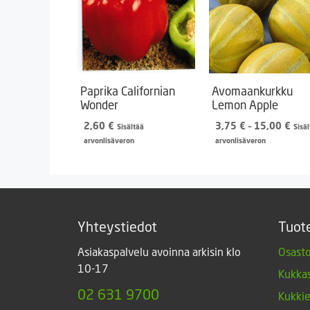
Paprika Californian
Avomaankurkku
Wonder
Lemon Apple
Hint
2,60
€
3,75
€
–
15,00
€
Sisältää
Sisä
3,7
arvonlisäveron
arvonlisäveron
-
15,
Yhteystiedot
Tuot
Asiakaspalvelu avoinna arkisin klo
Osasto
10-17
Kukkas
02 631 9700
Kukki