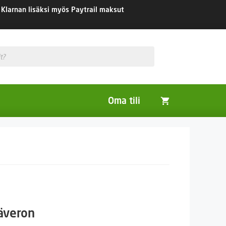
Klarnan lisäksi myös Paytrail maksut
Oma tili
Huonekasvit
Nurmikon siemenet
Viherlannoitus- ja maisemointikasvit
säveron