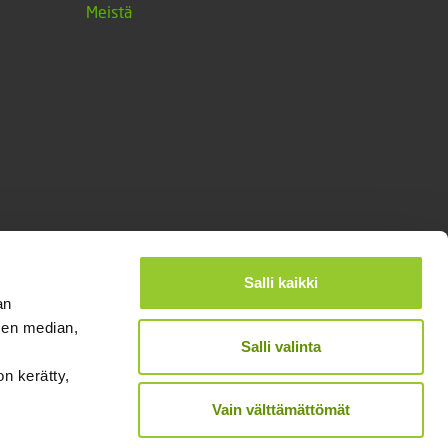
Meistä
Salli kaikki
an
sen median,
Salli valinta
on kerätty,
®
Designed and Released by Rock My Business
Vain välttämättömät