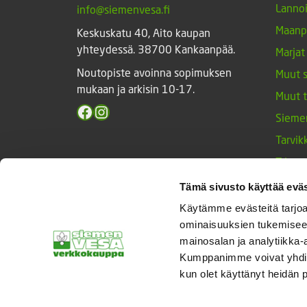
Lannoi
info@siemenvesa.fi
Maanp
Keskuskatu 40, Aito kaupan
yhteydessä. 38700 Kankaanpää.
Marjat
Noutopiste avoinna sopimuksen
Muut 
mukaan ja arkisin 10-17.
Muut 
Facebook
Instagram
Sieme
Tarvik
Triump
Vihan
Tämä sivusto käyttää eväs
Yrtit 
Käytämme evästeitä tarjoa
ominaisuuksien tukemisee
mainosalan ja analytiikka-
Kumppanimme voivat yhdistää 
© Siemenvesa
kun olet käyttänyt heidän 