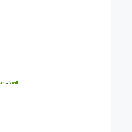
lodes
,
Sperli