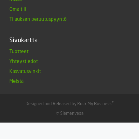
Oma tili
Tilauksen peruutuspyyntö
Sivukartta
Tuotteet
Yhteystiedot
Kasvatusvinkit
Meistä
®
Designed and Released by Rock My Business
© Siemenvesa