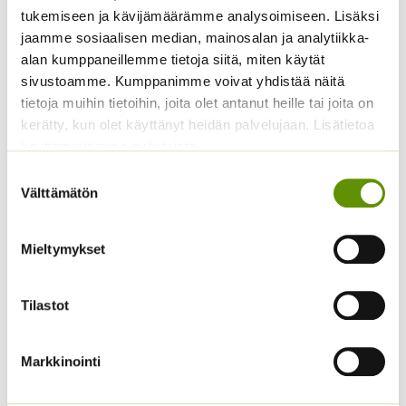
oli:
on:
tukemiseen ja kävijämäärämme analysoimiseen. Lisäksi
5,50 €.
4,99 €.
jaamme sosiaalisen median, mainosalan ja analytiikka-
alan kumppaneillemme tietoja siitä, miten käytät
sivustoamme. Kumppanimme voivat yhdistää näitä
tietoja muihin tietoihin, joita olet antanut heille tai joita on
kerätty, kun olet käyttänyt heidän palvelujaan. Lisätietoa
käyttämistämme evästeistä
Suostumuksen
Välttämätön
valinta
Silopersilja Gigante d’
Tomaatti Goldene
Italia 50 g
Königin annos, 1 g, tai 5
g.
Mieltymykset
5,90
€
Sisältää arvonlisäveron
ALE!
Tilastot
Hintaluokka:
2,49
€
–
16,90
€
Sisältää
2,49 €
arvonlisäveron
-
Markkinointi
16,90 €