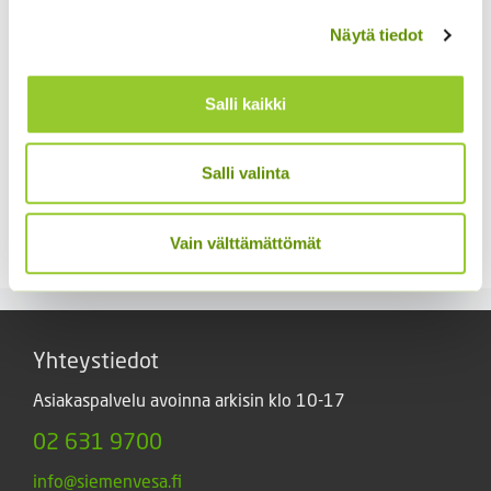
Näytä tiedot
Salli kaikki
Juuripersilja Puolipitkä
Spagettikurpitsa Pyza
Salli valinta
50 g
4,50
€
Sisältää arvonlisäveron
13,50
€
Sisältää
Vain välttämättömät
arvonlisäveron
Yhteystiedot
Asiakaspalvelu avoinna arkisin klo 10-17
02 631 9700
info@siemenvesa.fi