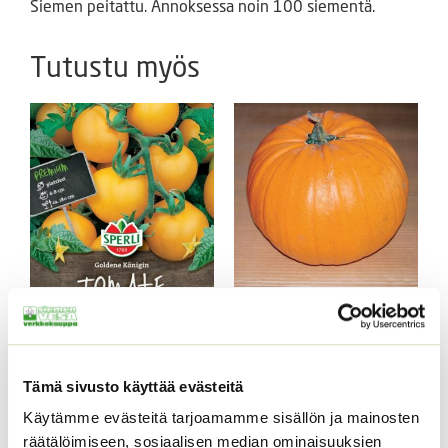
Siemen peitattu. Annoksessa noin 100 siementä.
Tutustu myös
Tomaatti Goldene
Kurpitsa Tom Fox (noin
Königin Sperli
10 s.)
valmispussi
4,50
€
Sisältää arvonlisäveron
Tämä sivusto käyttää evästeitä
ALE!
Käytämme evästeitä tarjoamamme sisällön ja mainosten
Alkuperäinen
Nykyinen
5,50
€
4,99
€
Sisältää
hinta
hinta
räätälöimiseen, sosiaalisen median ominaisuuksien
arvonlisäveron