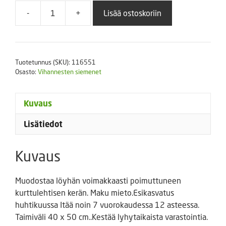
-
+
Lisää ostoskoriin
Kurttukaali
Wirosa
FI
määrä
Tuotetunnus (SKU):
116551
Osasto:
Vihannesten siemenet
Kuvaus
Lisätiedot
Kuvaus
Muodostaa löyhän voimakkaasti poimuttuneen
kurttulehtisen kerän. Maku mieto.Esikasvatus
huhtikuussa Itää noin 7 vuorokaudessa 12 asteessa.
Taimiväli 40 x 50 cm..Kestää lyhytaikaista varastointia.