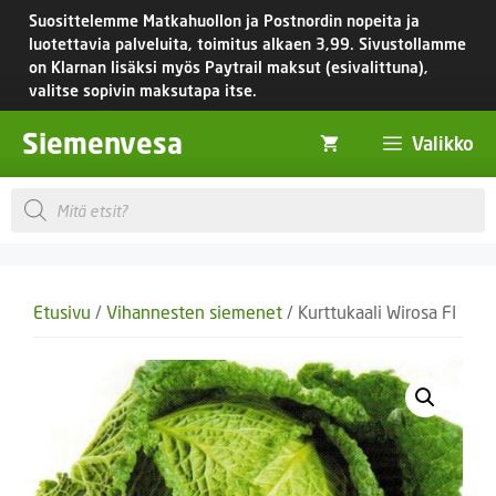
Siirry
Suosittelemme Matkahuollon ja Postnordin nopeita ja
sisältöön
luotettavia palveluita, toimitus
alkaen 3,99.
Sivustollamme
on Klarnan lisäksi myös Paytrail maksut (esivalittuna),
valitse sopivin maksutapa itse.
Siemenvesa
Valikko
Products
search
Etusivu
/
Vihannesten siemenet
/ Kurttukaali Wirosa FI