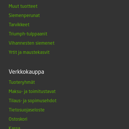
Muut tuotteet
Siemenperunat
Tarvikkeet
Triumph-tulppaanit
Vihannesten siemenet
Yrtit ja maustekasvit
Verkkokauppa
Tuoteryhmät
Maksu- ja toimitustavat
Tilaus- ja sopimusehdot
Tietosuojaseloste
Ostoskori
Kassa