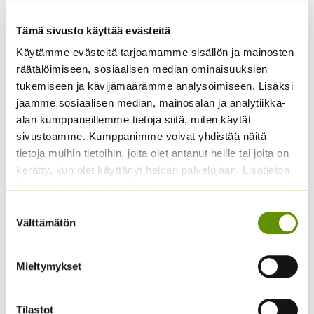
Tämä sivusto käyttää evästeitä
Käytämme evästeitä tarjoamamme sisällön ja mainosten
Tomaatti Goldene
Pensastomaatti Totem
räätälöimiseen, sosiaalisen median ominaisuuksien
Königin annos, 1 g, tai 5
F1 100 s.
tukemiseen ja kävijämäärämme analysoimiseen. Lisäksi
g.
24,90
€
jaamme sosiaalisen median, mainosalan ja analytiikka-
Sisältää
arvonlisäveron
ALE!
alan kumppaneillemme tietoja siitä, miten käytät
sivustoamme. Kumppanimme voivat yhdistää näitä
Hintaluokka:
2,49
€
–
16,90
€
Sisältää
tietoja muihin tietoihin, joita olet antanut heille tai joita on
2,49 €
arvonlisäveron
-
kerätty, kun olet käyttänyt heidän palvelujaan. Lisätietoa
16,90 €
käyttämistämme evästeistä
Suostumuksen
Välttämätön
valinta
Mieltymykset
Tilastot