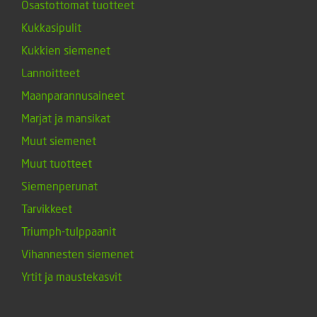
Osastottomat tuotteet
Kukkasipulit
Kukkien siemenet
Lannoitteet
Maanparannusaineet
Marjat ja mansikat
Muut siemenet
Muut tuotteet
Siemenperunat
Tarvikkeet
Triumph-tulppaanit
Vihannesten siemenet
Yrtit ja maustekasvit