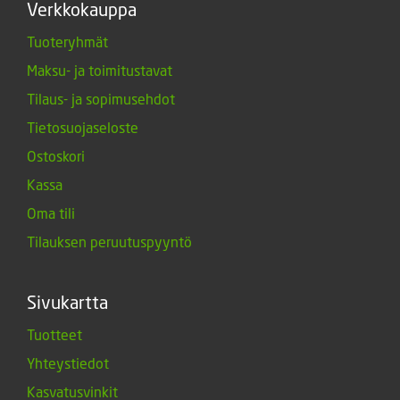
Verkkokauppa
Tuoteryhmät
Maksu- ja toimitustavat
Tilaus- ja sopimusehdot
Tietosuojaseloste
Ostoskori
Kassa
Oma tili
Tilauksen peruutuspyyntö
Sivukartta
Tuotteet
Yhteystiedot
Kasvatusvinkit