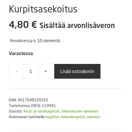
Kurpitsasekoitus
4,80
€
Sisältää arvonlisäveron
Annoksessa n. 10 siementä
Varastossa
-
+
Lisää ostoskoriin
Kurpitsasekoitus
määrä
EAN:
4017048109165
Tuotetunnus (SKU):
119941
Osastot:
Kesä- ja talvikurpitsat
,
Vihannesten siemenet
Avainsanat tuotteelle
kurpitsa
,
melonikurpitsa
,
sekoitus