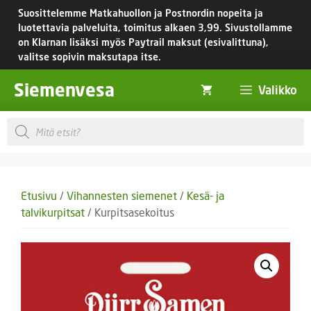
Siirry
Suosittelemme Matkahuollon ja Postnordin nopeita ja
sisältöön
luotettavia palveluita, toimitus
alkaen 3,99.
Sivustollamme
on Klarnan lisäksi myös Paytrail maksut (esivalittuna),
valitse sopivin maksutapa itse.
Siemenvesa
Valikko
Products
search
Etusivu
/
Vihannesten siemenet
/
Kesä- ja
talvikurpitsat
/ Kurpitsasekoitus