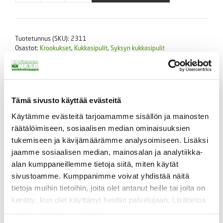
Pickwick
"juovikas"
määrä
Tuotetunnus (SKU):
2311
Osastot:
Krookukset
,
Kukkasipulit
,
Syksyn kukkasipulit
Avainsanat tuotteelle
Crocus vernus
,
kevätsahrami
,
sahrami
Kuvaus
Tämä sivusto käyttää evästeitä
Lisätiedot
Käytämme evästeitä tarjoamamme sisällön ja mainosten
räätälöimiseen, sosiaalisen median ominaisuuksien
Kuvaus
tukemiseen ja kävijämäärämme analysoimiseen. Lisäksi
jaamme sosiaalisen median, mainosalan ja analytiikka-
alan kumppaneillemme tietoja siitä, miten käytät
Krookuksen eli sahramin (kevätsahrami) mukula on
sivustoamme. Kumppanimme voivat yhdistää näitä
yksivuotinen, mutta se tuottaa yhden tai useampia
tietoja muihin tietoihin, joita olet antanut heille tai joita on
pikkumukuloita jatkamaan sukua. Mikäli haluaa sipulien
kerätty, kun olet käyttänyt heidän palvelujaan. Lisätietoa
kukkivan vuodesta toiseen on niitä lannoitettava.
käyttämistämme evästeistä
Kukkasipulilannoitetta
tai sarvilastua voi sekoittaa