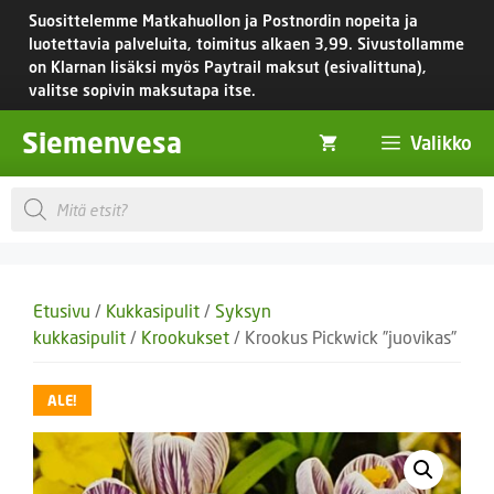
Siirry
Suosittelemme Matkahuollon ja Postnordin nopeita ja
sisältöön
luotettavia palveluita, toimitus
alkaen 3,99.
Sivustollamme
on Klarnan lisäksi myös Paytrail maksut (esivalittuna),
valitse sopivin maksutapa itse.
Siemenvesa
Valikko
Products
search
Etusivu
/
Kukkasipulit
/
Syksyn
kukkasipulit
/
Krookukset
/ Krookus Pickwick ”juovikas”
ALE!