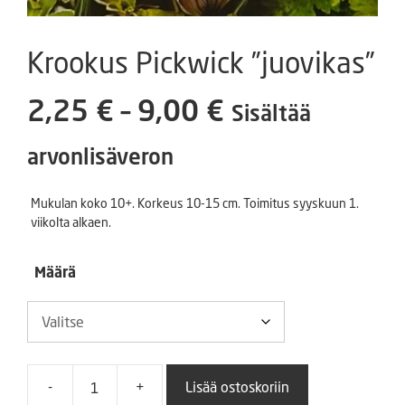
Krookus Pickwick ”juovikas”
Hintaluokka:
2,25
€
–
9,00
€
Sisältää
2,25 €
arvonlisäveron
-
Mukulan koko 10+. Korkeus 10-15 cm. Toimitus syyskuun 1.
viikolta alkaen.
9,00 €
Määrä
-
+
Lisää ostoskoriin
Krookus