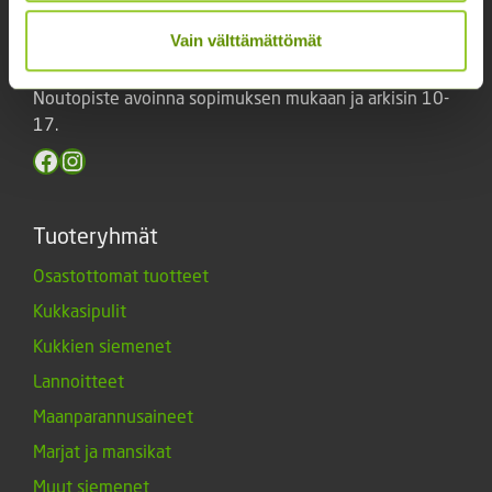
Keskuskatu 40, Aito kaupan yhteydessä. 38700
Vain välttämättömät
Kankaanpää.
Noutopiste avoinna sopimuksen mukaan ja arkisin 10-
17.
Facebook
Instagram
Tuoteryhmät
Osastottomat tuotteet
Kukkasipulit
Kukkien siemenet
Lannoitteet
Maanparannusaineet
Marjat ja mansikat
Muut siemenet