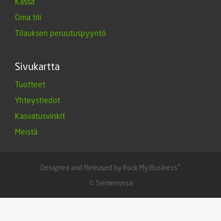
Kassa
Oma tili
Tilauksen peruutuspyyntö
Sivukartta
Tuotteet
Yhteystiedot
Kasvatusvinkit
Meistä
®
Designed and Released by Rock My Business
© Siemenvesa