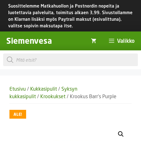
Siirry
Suosittelemme Matkahuollon ja Postnordin nopeita ja
sisältöön
luotettavia palveluita, toimitus
alkaen 3,99.
Sivustollamme
on Klarnan lisäksi myös Paytrail maksut (esivalittuna),
valitse sopivin maksutapa itse.
Siemenvesa
Valikko
Products
search
Etusivu
/
Kukkasipulit
/
Syksyn
kukkasipulit
/
Krookukset
/ Krookus Barr’s Purple
ALE!