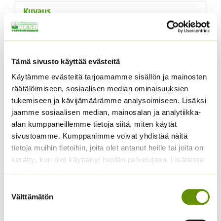
Kuvaus
Lisätiedot
Kuvaus
Tämä sivusto käyttää evästeitä
Käytämme evästeitä tarjoamamme sisällön ja mainosten
Krookuksen eli sahramin (kevätsahrami) mukula on
räätälöimiseen, sosiaalisen median ominaisuuksien
yksivuotinen, mutta se tuottaa yhden tai useampia
tukemiseen ja kävijämäärämme analysoimiseen. Lisäksi
pikkumukuloita jatkamaan sukua. Mikäli haluaa sipulien
jaamme sosiaalisen median, mainosalan ja analytiikka-
kukkivan vuodesta toiseen on niitä lannoitettava.
alan kumppaneillemme tietoja siitä, miten käytät
Kukkasipulilannoitetta
tai sarvilastua voi sekoittaa
sivustoamme. Kumppanimme voivat yhdistää näitä
istutusmultaan syksyllä istutuksen yhteydessä tai
tietoja muihin tietoihin, joita olet antanut heille tai joita on
keväällä. Kukinnan alkaessa taantua mukulat nostetaan
kerätty, kun olet käyttänyt heidän palvelujaan. Lisätietoa
ylös ja istutetaan harvempaan. Istutusaika syys-
käyttämistämme evästeistä
lokakuussa noin 5-10 cm syvyyteen ja yhtä pitkän
Suostumuksen
matkan päähän toisistaan. Kasvupaikka aurinkoinen.
Välttämätön
valinta
Kukinta-aika maalis-huhtikuussa. Syksyn lehdet voi
jättää paikoilleen talvisuojaksi.