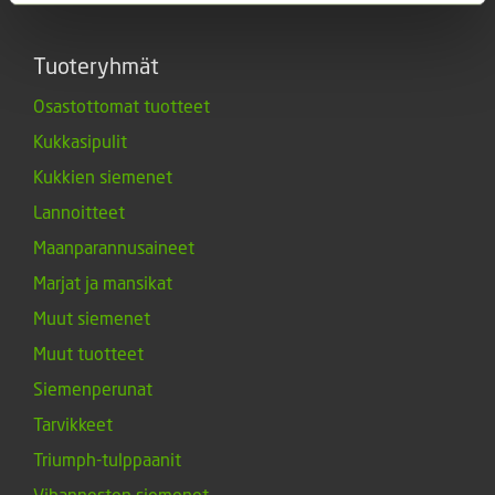
Tuoteryhmät
Osastottomat tuotteet
Kukkasipulit
Kukkien siemenet
Lannoitteet
Maanparannusaineet
Marjat ja mansikat
Muut siemenet
Muut tuotteet
Siemenperunat
Tarvikkeet
Triumph-tulppaanit
Vihannesten siemenet