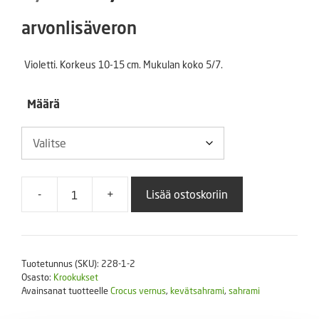
hinta
hinta
arvonlisäveron
oli:
on:
Violetti. Korkeus 10-15 cm. Mukulan koko 5/7.
3,99 €.
0,99 €.
Määrä
-
+
Lisää ostoskoriin
Krookus
Barr's
Purple
määrä
Tuotetunnus (SKU):
228-1-2
Osasto:
Krookukset
Avainsanat tuotteelle
Crocus vernus
,
kevätsahrami
,
sahrami