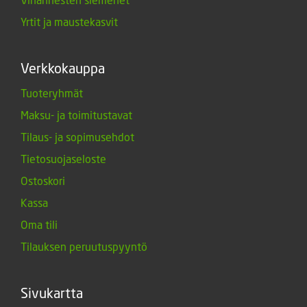
Yrtit ja maustekasvit
Verkkokauppa
Tuoteryhmät
Maksu- ja toimitustavat
Tilaus- ja sopimusehdot
Tietosuojaseloste
Ostoskori
Kassa
Oma tili
Tilauksen peruutuspyyntö
Sivukartta