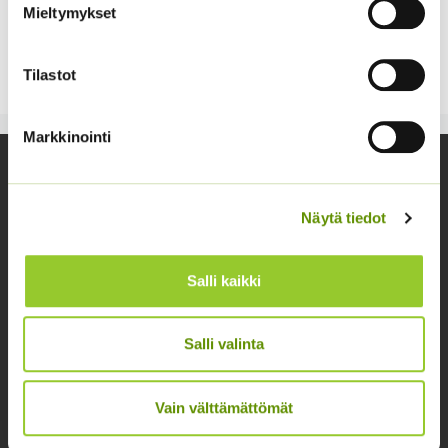
Mieltymykset
Pakkauksessa 7 sipulia.
Tilastot
Markkinointi
Yhteystiedot
Asiakaspalvelu avoinna arkisin klo 10-17
Näytä tiedot
02 631 9700
Salli kaikki
info@siemenvesa.fi
Keskuskatu 40, Aito kaupan yhteydessä. 38700
Salli valinta
Kankaanpää.
Noutopiste avoinna sopimuksen mukaan ja arkisin 10-
17.
Vain välttämättömät
Facebook
Instagram