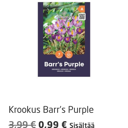
Krookus Barr’s Purple
Alkuperäinen
Nykyinen
3,99
€
0,99
€
Sisältää