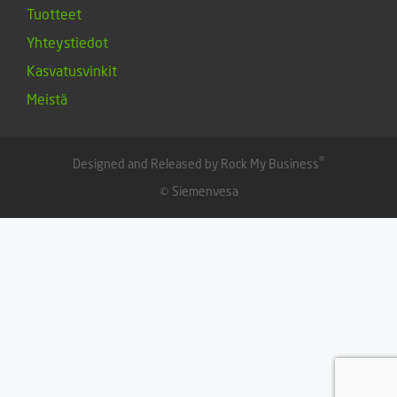
Tuotteet
Yhteystiedot
Kasvatusvinkit
Meistä
®
Designed and Released by Rock My Business
© Siemenvesa