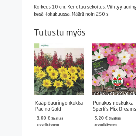
Korkeus 10 cm. Kerrotuu sekoitus. Viihtyy aurin
kesä -lokakuussa. Määrä noin 250 s.
Tutustu myös
Kääpiöauringonkukka
Punakosmoskukka
Pacino Gold
Sperli’s Mix Dream
3,60
€
5,20
€
Sisältää
Sisältää
arvonlisäveron
arvonlisäveron