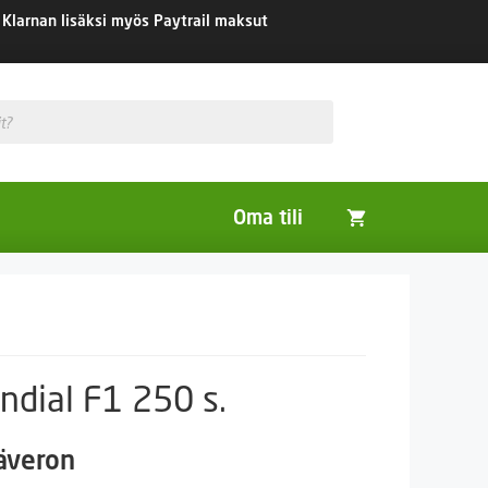
Klarnan lisäksi myös Paytrail maksut
Oma tili
Huonekasvit
Nurmikon siemenet
Viherlannoitus- ja maisemointikasvit
ndial F1 250 s.
säveron