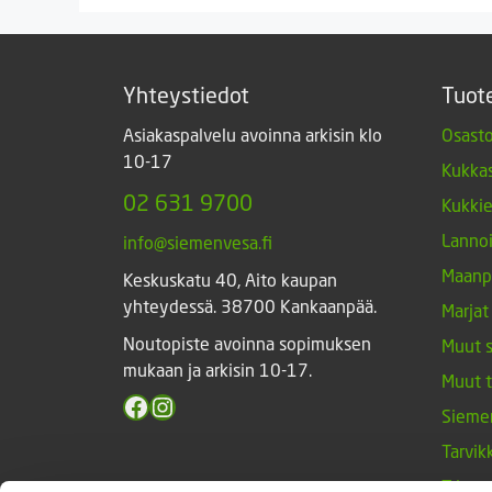
Yhteystiedot
Tuot
Asiakaspalvelu avoinna arkisin klo
Osasto
10-17
Kukkas
02 631 9700
Kukki
Lannoi
info@siemenvesa.fi
Maanp
Keskuskatu 40, Aito kaupan
yhteydessä. 38700 Kankaanpää.
Marjat
Noutopiste avoinna sopimuksen
Muut 
mukaan ja arkisin 10-17.
Muut 
Facebook
Instagram
Sieme
Tarvik
Triump