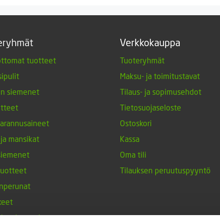
eryhmät
Verkkokauppa
ttomat tuotteet
Tuoteryhmät
ipulit
Maksu- ja toimitustavat
en siemenet
Tilaus- ja sopimusehdot
tteet
Tietosuojaseloste
arannusaineet
Ostoskori
 ja mansikat
Kassa
siemenet
Oma tili
tuotteet
Tilauksen peruutuspyyntö
nperunat
keet
h-tulppaanit