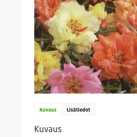
Kuvaus
Lisätiedot
Kuvaus