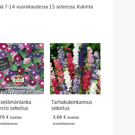
itää 7-14 vuorokaudessa 15 asteessa. Kukinta
toelämänlanka
Tarhakukonkannus
esto sekoitus
sekoitus
,70
€
3,00
€
Sisältää
Sisältää
vonlisäveron
arvonlisäveron