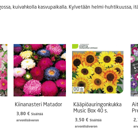
gossa, kuivahkolla kasvupaikalla. Kylvetään helmi-huhtikuussa, 
Kiinanasteri Matador
Kääpiöauringonkukka
Ai
s
Music Box 40 s.
Pr
3,80
€
Sisältää
3,50
€
2
arvonlisäveron
Sisältää
arvonlisäveron
ar