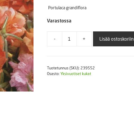
Puutarhatyökalut
Portulaca grandiflora
Askartelutarvikkeet
Varastossa
-
+
Lisää ostoskoriin
Koristeportulakka
Sundial
F1
250
Tuotetunnus (SKU):
239552
s.
Osasto:
Yksivuotiset kukat
määrä