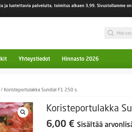
 ja luotettavia palveluita, toimitus
alkaen 3,99.
Sivustollamme on 
Products
search
kit
Yhteystiedot
Hinnasto 2026
otiset kukat
/ Koristeportulakka Sundial F1 250 s.
otiset kukat
uotiset kukat
Koristeportulakka Su
eokset
6,00
€
Sisältää arvonli
Ruukut