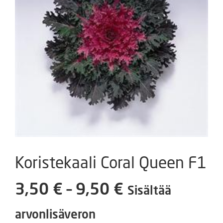
Koristekaali Coral Queen F1
Hintaluokka:
3,50
€
–
9,50
€
Sisältää
3,50 €
arvonlisäveron