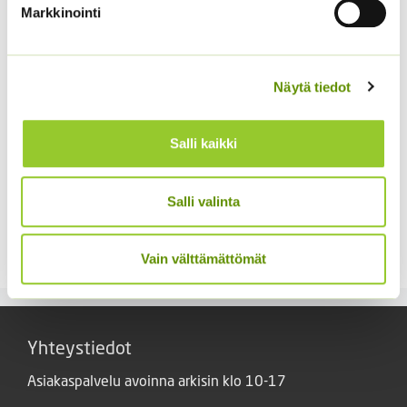
Markkinointi
Näytä tiedot
Salli kaikki
Salli valinta
Tarhakukonkannus
Tuoksuherne Little
sekoitus
Sweetheart (an)
3,00
€
2,80
€
Sisältää arvonlisäveron
Sisältää arvonlisäveron
Vain välttämättömät
Yhteystiedot
Asiakaspalvelu avoinna arkisin klo 10-17