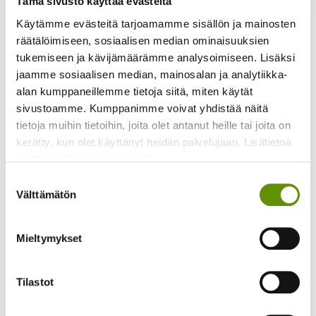
Tämä sivusto käyttää evästeitä
Käytämme evästeitä tarjoamamme sisällön ja mainosten
Aitoelämänlanka
Kiinanasteri Benary’s
räätälöimiseen, sosiaalisen median ominaisuuksien
Presto sekoitus
Princess
tukemiseen ja kävijämäärämme analysoimiseen. Lisäksi
(jättiläisprinsessa) 100
2,70
€
jaamme sosiaalisen median, mainosalan ja analytiikka-
Sisältää arvonlisäveron
s.
alan kumppaneillemme tietoja siitä, miten käytät
4,90
€
Sisältää arvonlisäveron
sivustoamme. Kumppanimme voivat yhdistää näitä
tietoja muihin tietoihin, joita olet antanut heille tai joita on
kerätty, kun olet käyttänyt heidän palvelujaan. Lisätietoa
käyttämistämme evästeistä
Suostumuksen
Välttämätön
valinta
Mieltymykset
Kääpiöauringonkukka
Punakosmoskukka
Tilastot
Music Box 40 s.
Sperli’s Mix Dreams
3,50
€
5,20
€
Sisältää arvonlisäveron
Sisältää arvonlisäveron