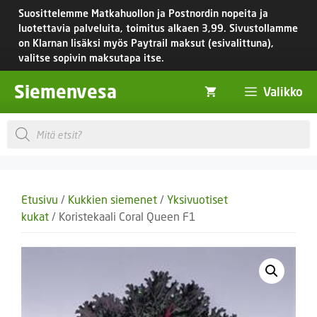
Siirry
Suosittelemme Matkahuollon ja Postnordin nopeita ja
sisältöön
luotettavia palveluita, toimitus
alkaen 3,99.
Sivustollamme
on Klarnan lisäksi myös Paytrail maksut (esivalittuna),
valitse sopivin maksutapa itse.
Siemenvesa
Valikko
Products
search
Etusivu
/
Kukkien siemenet
/
Yksivuotiset
kukat
/ Koristekaali Coral Queen F1