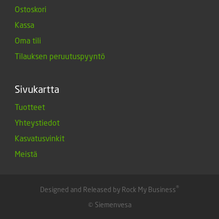
Ostoskori
Kassa
Oma tili
Tilauksen peruutuspyyntö
Sivukartta
Tuotteet
Yhteystiedot
Kasvatusvinkit
Meistä
®
Designed and Released by Rock My Business
© Siemenvesa