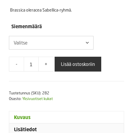
-
Brassica oleracea Sabellica-ryhmä.
9,50 €
Siemenmäärä
-
+
Lisää ostoskoriin
Koristekaali
Coral
Queen
F1
Tuotetunnus (SKU):
282
määrä
Osasto:
Yksivuotiset kukat
Kuvaus
Lisätiedot