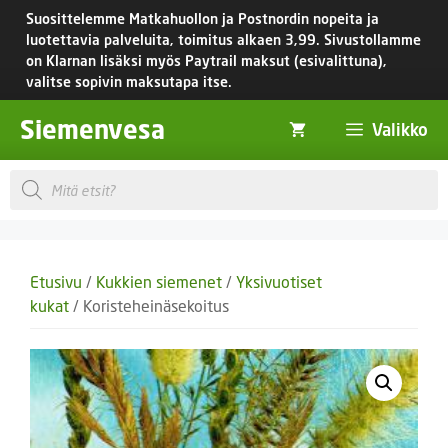
Siirry
Suosittelemme Matkahuollon ja Postnordin nopeita ja
sisältöön
luotettavia palveluita, toimitus
alkaen 3,99.
Sivustollamme
on Klarnan lisäksi myös Paytrail maksut (esivalittuna),
valitse sopivin maksutapa itse.
Siemenvesa
Valikko
Products
search
Etusivu
/
Kukkien siemenet
/
Yksivuotiset
kukat
/ Koristeheinäsekoitus