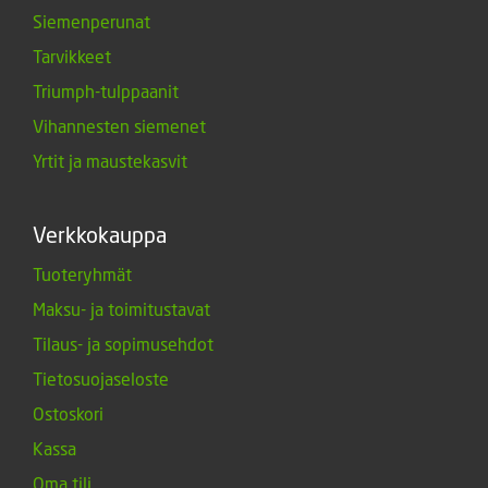
Siemenperunat
Tarvikkeet
Triumph-tulppaanit
Vihannesten siemenet
Yrtit ja maustekasvit
Verkkokauppa
Tuoteryhmät
Maksu- ja toimitustavat
Tilaus- ja sopimusehdot
Tietosuojaseloste
Ostoskori
Kassa
Oma tili