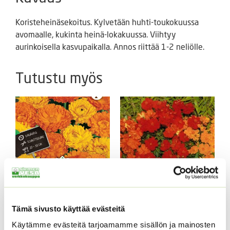
Koristeheinäsekoitus. Kylvetään huhti-toukokuussa
avomaalle, kukinta heinä-lokakuussa. Viihtyy
aurinkoisella kasvupaikalla. Annos riittää 1-2 neliölle.
Tutustu myös
Tarhakehäkukka Bon
Keltakosmoskukka
Tämä sivusto käyttää evästeitä
Bon sekoitus
Cosmic mix.
Käytämme evästeitä tarjoamamme sisällön ja mainosten
3,90
€