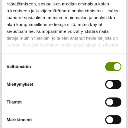
Sisältää arvonlisäveron
ALE!
räätälöimiseen, sosiaalisen median ominaisuuksien
Alkuperäinen
Nykyinen
4,20
€
3,20
€
tukemiseen ja kävijämäärämme analysoimiseen. Lisäksi
Sisältää
hinta
hinta
arvonlisäveron
jaamme sosiaalisen median, mainosalan ja analytiikka-
oli:
on:
alan kumppaneillemme tietoja siitä, miten käytät
4,20 €.
3,20 €.
sivustoamme. Kumppanimme voivat yhdistää näitä
tietoja muihin tietoihin, joita olet antanut heille tai joita on
kerätty, kun olet käyttänyt heidän palvelujaan. Lisätietoa
käyttämistämme evästeistä
Suostumuksen
Välttämätön
valinta
Mieltymykset
Aitoelämänlanka
Kääpiöauringonkukka
Presto sekoitus
Teddy Bear
2,70
€
2,95
€
Sisältää arvonlisäveron
Sisältää arvonlisäveron
Tilastot
Markkinointi