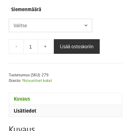
Siemenmäärä
-
+
Lisää ostoskoriin
Koristeheinäsekoitus
määrä
Tuotetunnus (SKU):
279
Osasto:
Yksivuotiset kukat
Kuvaus
Lisätiedot
Kuvaus