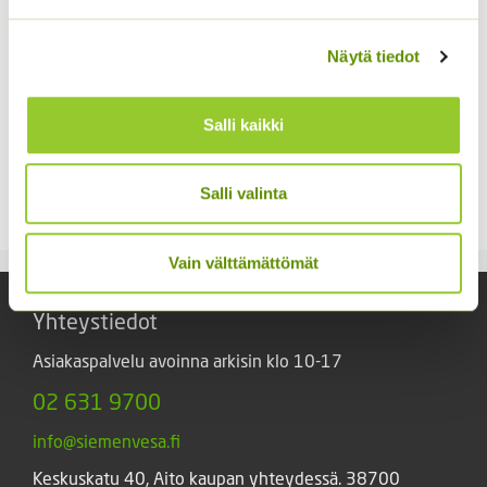
Näytä tiedot
Salli kaikki
Hämähäkkikukka
Tuoksuherne Little
sekoitus
Sweetheart (an)
Salli valinta
2,70
€
2,80
€
Sisältää arvonlisäveron
Sisältää arvonlisäveron
Vain välttämättömät
Yhteystiedot
Asiakaspalvelu avoinna arkisin klo 10-17
02 631 9700
info@siemenvesa.fi
Keskuskatu 40, Aito kaupan yhteydessä. 38700