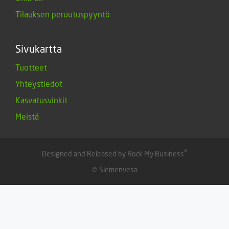
Tilauksen peruutuspyyntö
Sivukartta
Tuotteet
Yhteystiedot
Kasvatusvinkit
Meistä
®
Designed and Released by Rock My Business
© Siemenvesa