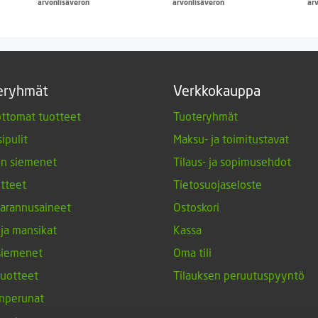
arvonlisäveron
arvonlisäveron
ar
eryhmät
Verkkokauppa
ttomat tuotteet
Tuoteryhmät
ipulit
Maksu- ja toimitustavat
en siemenet
Tilaus- ja sopimusehdot
tteet
Tietosuojaseloste
arannusaineet
Ostoskori
 ja mansikat
Kassa
siemenet
Oma tili
tuotteet
Tilauksen peruutuspyyntö
nperunat