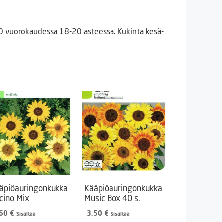
30 vuorokaudessa 18-20 asteessa. Kukinta kesä-
äpiöauringonkukka
Kääpiöauringonkukka
cino Mix
Music Box 40 s.
,60
€
3,50
€
Sisältää
Sisältää