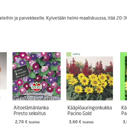
leihin ja parvekkeelle. Kylvetään helmi-maaliskuussa, itää 20-
n
Aitoelämänlanka
Kääpiöauringonkukka
Kä
Presto sekoitus
Pacino Gold
Pa
2,70
€
3,60
€
3
Sisältää
Sisältää