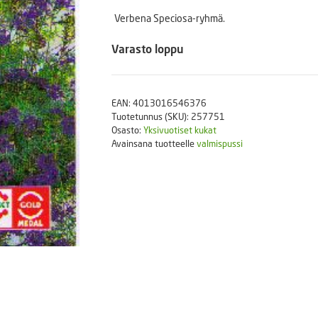
Puutarhatyökalut
Verbena Speciosa-ryhmä.
Askartelutarvikkeet
Varasto loppu
EAN:
4013016546376
Tuotetunnus (SKU):
257751
Osasto:
Yksivuotiset kukat
Avainsana tuotteelle
valmispussi