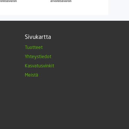
vonlisäveron
arvonlisäveron
Sivukartta
Tuotteet
Yhteystiedot
Kasvatusvinkit
Meistä