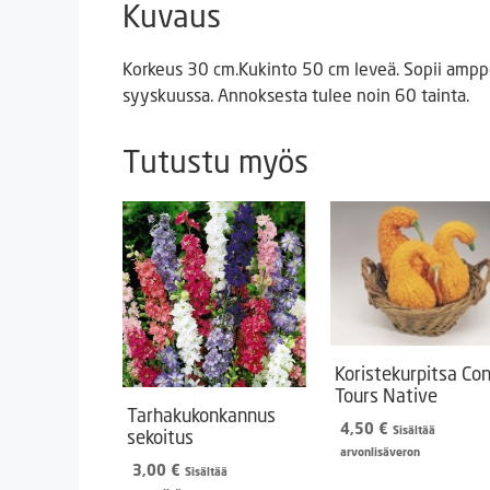
Kuvaus
Korkeus 30 cm.Kukinto 50 cm leveä. Sopii amppe
syyskuussa. Annoksesta tulee noin 60 tainta.
Tutustu myös
Koristekurpitsa Co
Tours Native
Tarhakukonkannus
4,50
€
Sisältää
sekoitus
arvonlisäveron
3,00
€
Sisältää