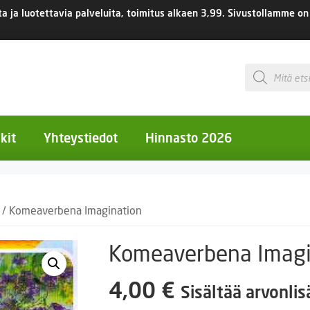
 ja luotettavia palveluita, toimitus
alkaen 3,99.
Sivustollamme on 
Products
search
kit
Yhteystiedot
Hinnasto 2026
otiset kukat
/ Komeaverbena Imagination
otiset kukat
uotiset kukat
Komeaverbena Imagi
eokset
4,00
€
Sisältää arvonli
Ruukut