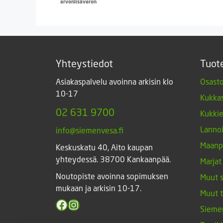
arvonlisäveron
Yhteystiedot
Tuot
Asiakaspalvelu avoinna arkisin klo
Osasto
10-17
Kukkas
02 631 9700
Kukki
Lannoi
info@siemenvesa.fi
Maanp
Keskuskatu 40, Aito kaupan
yhteydessä. 38700 Kankaanpää.
Marjat
Noutopiste avoinna sopimuksen
Muut 
mukaan ja arkisin 10-17.
Muut 
Facebook
Instagram
Sieme