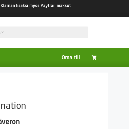
Klarnan lisäksi myös Paytrail maksut
Oma tili
Huonekasvit
Nurmikon siemenet
Viherlannoitus- ja maisemointikasvit
nation
säveron