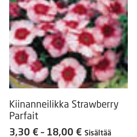
Kiinanneilikka Strawberry
Parfait
Hintaluokka
3,30
€
–
18,00
€
Sisältää