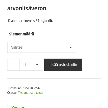
3,30 €
arvonlisäveron
-
Dianhus chinensis F1-hybridit.
18,00 €
Siemenmäärä
-
+
Lisää ostoskoriin
Kiinanneilikka
Strawberry
Parfait
määrä
Tuotetunnus (SKU):
256
Osasto:
Yksivuotiset kukat
Kuvaus