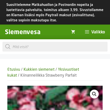
Siirry
Suosittelemme Matkahuollon ja Postnordin nopeita ja
sisältöön
luotettavia palveluita, toimitus
alkaen 3,99.
Sivustollamme
on Klarnan lisäksi myös Paytrail maksut (esivalittuna),
valitse sopivin maksutapa itse.
Siemenvesa
Valikko
Products
search
Etusivu
/
Kukkien siemenet
/
Yksivuotiset
kukat
/ Kiinanneilikka Strawberry Parfait