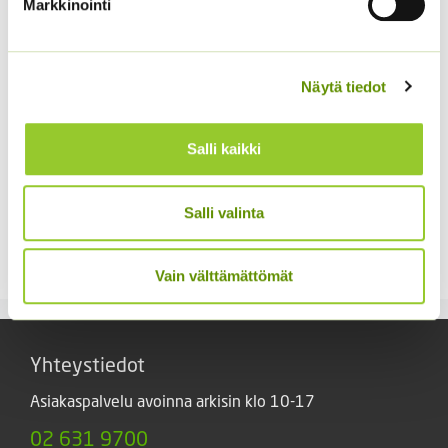
Markkinointi
Näytä tiedot
Salli kaikki
Kaliforniantuliunikko
Jänönhäntä ’Bunny
Salli valinta
Sperli Dalli
Tails’
5,50
€
5,00
€
Sisältää arvonlisäveron
Sisältää arvonlisäveron
Vain välttämättömät
Yhteystiedot
Asiakaspalvelu avoinna arkisin klo 10-17
02 631 9700