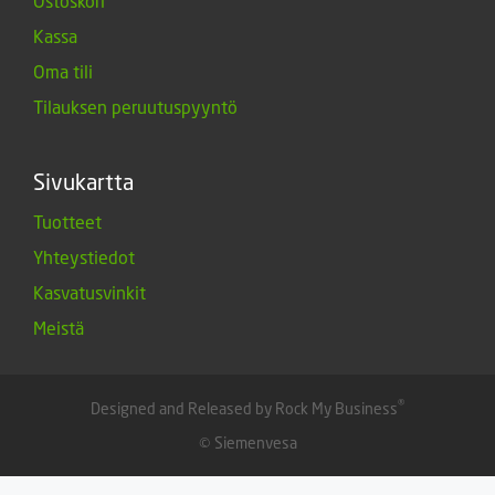
Ostoskori
Kassa
Oma tili
Tilauksen peruutuspyyntö
Sivukartta
Tuotteet
Yhteystiedot
Kasvatusvinkit
Meistä
®
Designed and Released by Rock My Business
© Siemenvesa