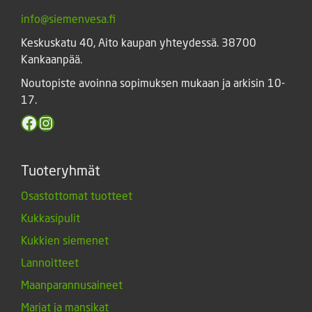
info@siemenvesa.fi
Keskuskatu 40, Aito kaupan yhteydessä. 38700
Kankaanpää.
Noutopiste avoinna sopimuksen mukaan ja arkisin 10-
17.
Facebook
Instagram
Tuoteryhmät
Osastottomat tuotteet
Kukkasipulit
Kukkien siemenet
Lannoitteet
Maanparannusaineet
Marjat ja mansikat