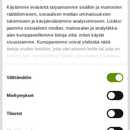
Koristekurpitsa Con
Käytämme evästeitä tarjoamamme sisällön ja mainosten
Kukontöyhtö New Look
Tours Native
räätälöimiseen, sosiaalisen median ominaisuuksien
40 s.
4,50
€
Sisältää arvonlisäveron
tukemiseen ja kävijämäärämme analysoimiseen. Lisäksi
3,60
€
Sisältää arvonlisäveron
jaamme sosiaalisen median, mainosalan ja analytiikka-
alan kumppaneillemme tietoja siitä, miten käytät
sivustoamme. Kumppanimme voivat yhdistää näitä
tietoja muihin tietoihin, joita olet antanut heille tai joita on
kerätty, kun olet käyttänyt heidän palvelujaan. Lisätietoa
käyttämistämme evästeistä
Suostumuksen
Välttämätön
valinta
Kääpiöauringonkukka
Kiinanasteri Benary’s
Mieltymykset
Music Box 40 s.
Princess
(jättiläisprinsessa) 100
3,50
€
Sisältää arvonlisäveron
s.
Tilastot
4,90
€
Sisältää arvonlisäveron