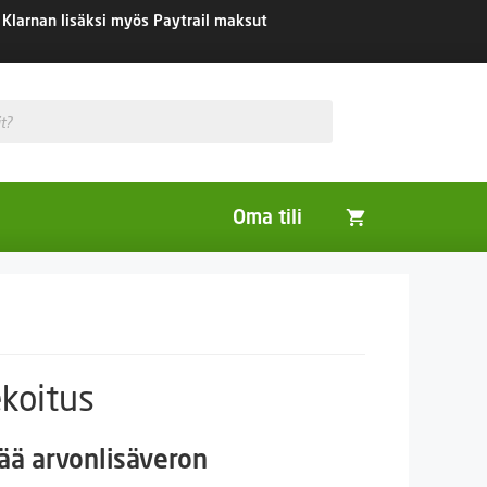
Klarnan lisäksi myös Paytrail maksut
Oma tili
Huonekasvit
Nurmikon siemenet
Viherlannoitus- ja maisemointikasvit
koitus
aluokka:
tää arvonlisäveron