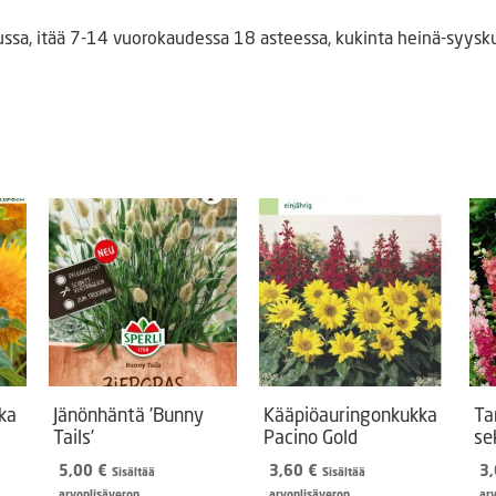
ssa, itää 7-14 vuorokaudessa 18 asteessa, kukinta heinä-syyskuu
ka
Jänönhäntä ’Bunny
Kääpiöauringonkukka
Ta
Tails’
Pacino Gold
se
5,00
€
3,60
€
3
Sisältää
Sisältää
arvonlisäveron
arvonlisäveron
ar