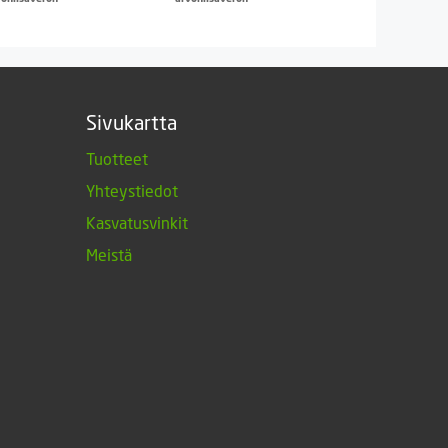
Sivukartta
Tuotteet
Yhteystiedot
Kasvatusvinkit
Meistä