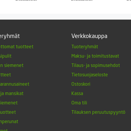
eryhmät
Verkkokauppa
ttomat tuotteet
Tuoteryhmät
ipulit
Maksu- ja toimitustavat
en siemenet
Tilaus- ja sopimusehdot
tteet
Tietosuojaseloste
arannusaineet
Ostoskori
 ja mansikat
Kassa
siemenet
Oma tili
tuotteet
Tilauksen peruutuspyyntö
nperunat
keet