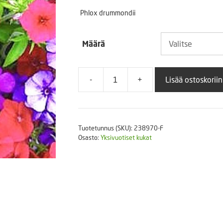
2,10
Puutarhatyökalut
Phlox drummondii
Askartelutarvikkeet
-
Määrä
6,95
-
+
Lisää ostoskoriin
Kesäleimu
Beauty
sekoitus
määrä
Tuotetunnus (SKU):
238970-F
Osasto:
Yksivuotiset kukat