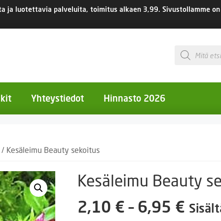
 ja luotettavia palveluita, toimitus
alkaen 3,99.
Sivustollamme on 
Products
search
kit
Yhteystiedot
Hinnasto 2026
otiset kukat
/ Kesäleimu Beauty sekoitus
otiset kukat
uotiset kukat
Kesäleimu Beauty se
eokset
Hint
2,10
€
–
6,95
€
Sisäl
Ruukut