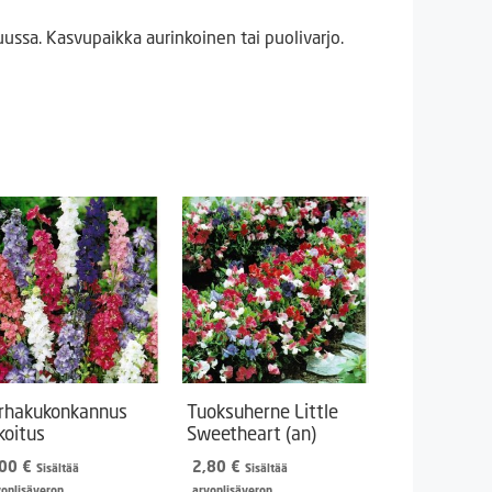
ssa. Kasvupaikka aurinkoinen tai puolivarjo.
rhakukonkannus
Tuoksuherne Little
koitus
Sweetheart (an)
,00
€
2,80
€
Sisältää
Sisältää
vonlisäveron
arvonlisäveron