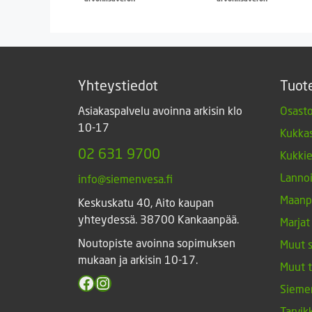
Yhteystiedot
Tuot
Asiakaspalvelu avoinna arkisin klo
Osasto
10-17
Kukkas
02 631 9700
Kukki
Lannoi
info@siemenvesa.fi
Maanp
Keskuskatu 40, Aito kaupan
yhteydessä. 38700 Kankaanpää.
Marjat
Noutopiste avoinna sopimuksen
Muut 
mukaan ja arkisin 10-17.
Muut 
Facebook
Instagram
Sieme
Tarvik