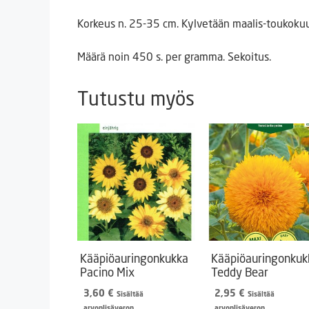
Korkeus n. 25-35 cm. Kylvetään maalis-toukokuu
Määrä noin 450 s. per gramma. Sekoitus.
Tutustu myös
Kääpiöauringonkukka
Kääpiöauringonkuk
Pacino Mix
Teddy Bear
3,60
€
2,95
€
Sisältää
Sisältää
arvonlisäveron
arvonlisäveron