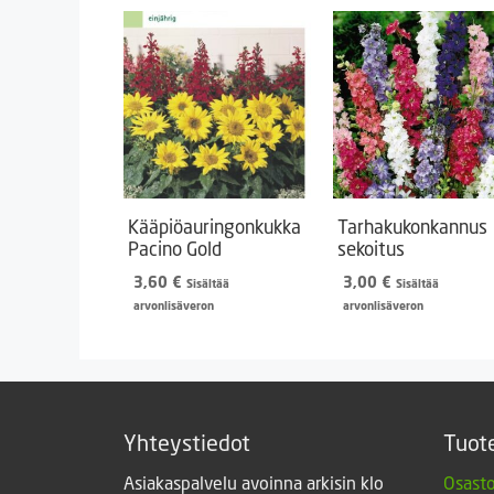
Kääpiöauringonkukka
Tarhakukonkannus
Pacino Gold
sekoitus
3,60
€
3,00
€
Sisältää
Sisältää
arvonlisäveron
arvonlisäveron
Yhteystiedot
Tuot
Asiakaspalvelu avoinna arkisin klo
Osasto