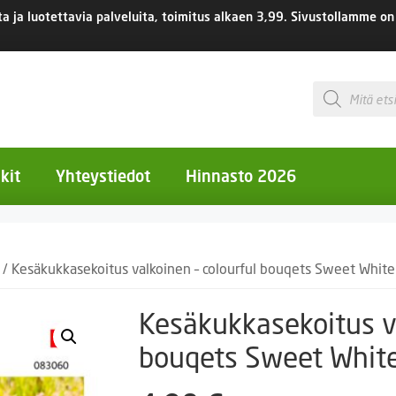
 ja luotettavia palveluita, toimitus
alkaen 3,99.
Sivustollamme on 
Products
search
kit
Yhteystiedot
Hinnasto 2026
otiset kukat
/ Kesäkukkasekoitus valkoinen – colourful bouqets Sweet White
otiset kukat
uotiset kukat
Kesäkukkasekoitus va
eokset
bouqets Sweet Whit
Ruukut