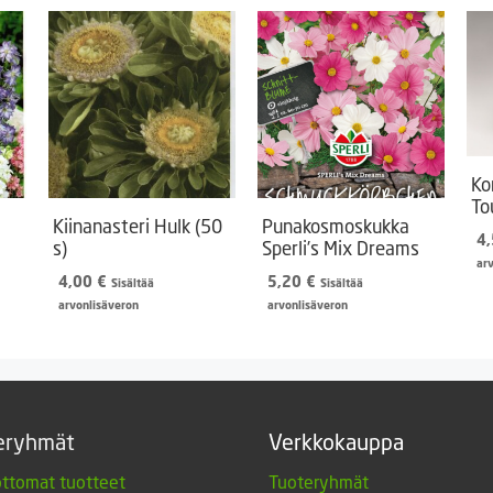
Ko
To
Kiinanasteri Hulk (50
Punakosmoskukka
4
s)
Sperli’s Mix Dreams
ar
4,00
€
5,20
€
Sisältää
Sisältää
arvonlisäveron
arvonlisäveron
eryhmät
Verkkokauppa
ttomat tuotteet
Tuoteryhmät