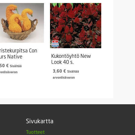
ristekurpitsa Con
Kukontöyhtö New
urs Native
Look 40 s.
,50
€
Sisältää
3,60
€
Sisältää
vonlisäveron
arvonlisäveron
Sivukartta
Tuotteet