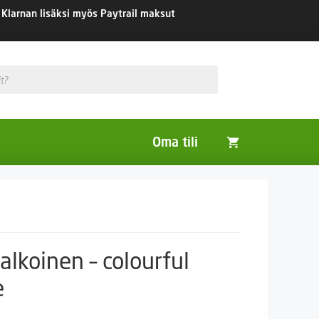
Klarnan lisäksi myös Paytrail maksut
Oma tili
Huonekasvit
Nurmikon siemenet
Viherlannoitus- ja maisemointikasvit
lkoinen – colourful
e