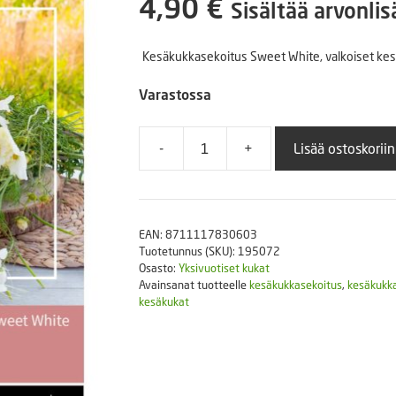
4,90
€
Sisältää arvonli
Puutarhatyökalut
Askartelutarvikkeet
Kesäkukkasekoitus Sweet White, valkoiset ke
Varastossa
-
+
Lisää ostoskoriin
Kesäkukkasekoitus
valkoinen
-
colourful
EAN:
8711117830603
bouqets
Tuotetunnus (SKU):
195072
Sweet
Osasto:
Yksivuotiset kukat
White
Avainsanat tuotteelle
kesäkukkasekoitus
,
kesäkukk
kesäkukat
määrä