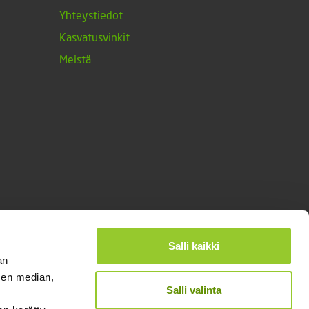
Yhteystiedot
Kasvatusvinkit
Meistä
Salli kaikki
an
sen median,
Salli valinta