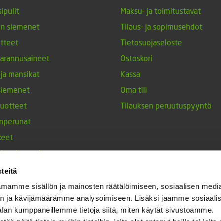
ipulit
Maksu- ja toimitustavat
en siemenet
Tilaus- ja sopimusehdot
tteet
Tietosuojaseloste
arannusaineet
Ostoskori
 ja mansikat
Kassa
siemenet
Oma tili
tuotteet
Tilauksen peruutuspyyntö
nperunat
keet
h-tulppaanit
nesten siemenet
teitä
ja maustekasvit
mamme sisällön ja mainosten räätälöimiseen, sosiaalisen medi
n ja kävijämäärämme analysoimiseen. Lisäksi jaamme sosiaali
alan kumppaneillemme tietoja siitä, miten käytät sivustoamme.