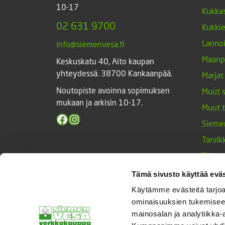
10-17
Kukkas
02 631 9700
Kukki
Lannoi
info@siemenvesa.fi
Maanp
Keskuskatu 40, Aito kaupan
yhteydessä. 38700 Kankaanpää.
Marjat
Noutopiste avoinna sopimuksen
Muut 
mukaan ja arkisin 10-17.
Muut 
Facebook
Instagram
Sieme
Tarvik
Triump
Vihan
Tämä sivusto käyttää eväs
Yrtit 
Käytämme evästeitä tarjoa
ominaisuuksien tukemisee
mainosalan ja analytiikka-