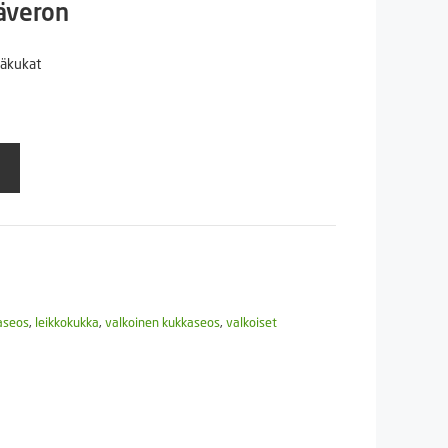
säveron
säkukat
aseos
,
leikkokukka
,
valkoinen kukkaseos
,
valkoiset