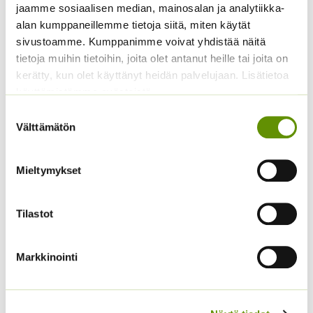
s.
jaamme sosiaalisen median, mainosalan ja analytiikka-
Alkuperäinen
Nykyinen
4,20
€
3,20
€
4,90
€
Sisältää
alan kumppaneillemme tietoja siitä, miten käytät
Sisältää arvonlisäveron
hinta
hinta
arvonlisäveron
sivustoamme. Kumppanimme voivat yhdistää näitä
oli:
on:
tietoja muihin tietoihin, joita olet antanut heille tai joita on
4,20 €.
3,20 €.
kerätty, kun olet käyttänyt heidän palvelujaan. Lisätietoa
käyttämistämme evästeistä
Suostumuksen
Välttämätön
valinta
Mieltymykset
Aitoelämänlanka
Jänönhäntä ’Bunny
Tilastot
Presto sekoitus
Tails’
2,70
€
5,00
€
Sisältää arvonlisäveron
Sisältää arvonlisäveron
Markkinointi