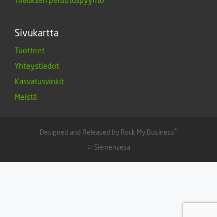
Sivukartta
Tuotteet
Yhteystiedot
Kasvatusvinkit
Meistä
®
Designed and Released by Rock My Business
© Siemenvesa