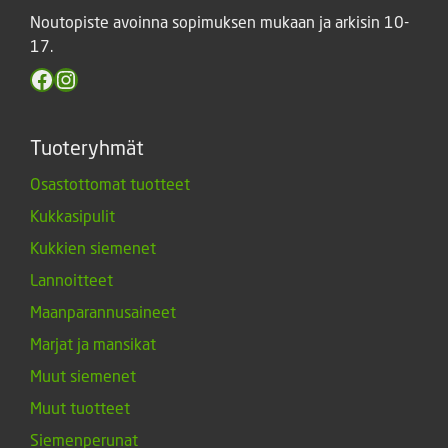
Noutopiste avoinna sopimuksen mukaan ja arkisin 10-
17.
Facebook
Instagram
Tuoteryhmät
Osastottomat tuotteet
Kukkasipulit
Kukkien siemenet
Lannoitteet
Maanparannusaineet
Marjat ja mansikat
Muut siemenet
Muut tuotteet
Siemenperunat