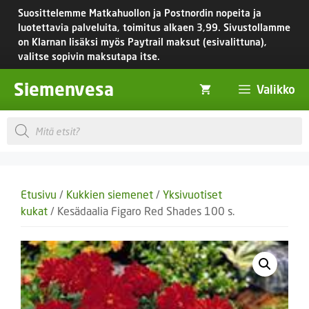
Siirry
Suosittelemme Matkahuollon ja Postnordin nopeita ja
sisältöön
luotettavia palveluita, toimitus
alkaen 3,99.
Sivustollamme
on Klarnan lisäksi myös Paytrail maksut (esivalittuna),
valitse sopivin maksutapa itse.
Siemenvesa
Valikko
Products
search
Etusivu
/
Kukkien siemenet
/
Yksivuotiset
kukat
/ Kesädaalia Figaro Red Shades 100 s.