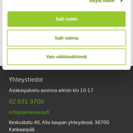
Näytä tiedot
Salli kaikki
Salli valinta
Kiinanasteri Hulk (50 s)
Kiinanasteri Matador
4,00
€
3,80
€
Sisältää arvonlisäveron
Sisältää arvonlisäveron
Vain välttämättömät
Yhteystiedot
Asiakaspalvelu avoinna arkisin klo 10-17
02 631 9700
info@siemenvesa.fi
Keskuskatu 40, Aito kaupan yhteydessä. 38700
Kankaanpää.