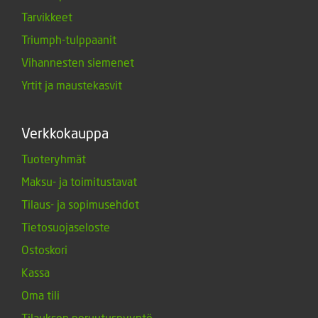
Tarvikkeet
Triumph-tulppaanit
Vihannesten siemenet
Yrtit ja maustekasvit
Verkkokauppa
Tuoteryhmät
Maksu- ja toimitustavat
Tilaus- ja sopimusehdot
Tietosuojaseloste
Ostoskori
Kassa
Oma tili
Tilauksen peruutuspyyntö