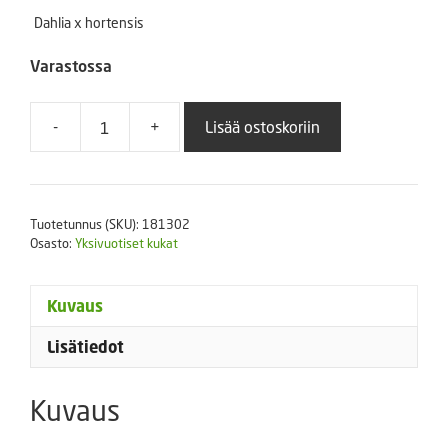
Dahlia x hortensis
Varastossa
-
+
Lisää ostoskoriin
Kesädaalia
Figaro
Red
Shades
Tuotetunnus (SKU):
181302
100
Osasto:
Yksivuotiset kukat
s.
määrä
Kuvaus
Lisätiedot
Kuvaus