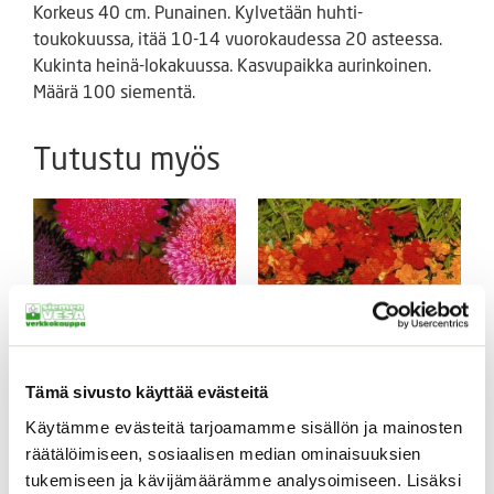
Korkeus 40 cm. Punainen. Kylvetään huhti-
toukokuussa, itää 10-14 vuorokaudessa 20 asteessa.
Kukinta heinä-lokakuussa. Kasvupaikka aurinkoinen.
Määrä 100 siementä.
Tutustu myös
Tämä sivusto käyttää evästeitä
Käytämme evästeitä tarjoamamme sisällön ja mainosten
Kiinanasteri Benary’s
Keltakosmoskukka
Princess
Cosmic mix.
räätälöimiseen, sosiaalisen median ominaisuuksien
(jättiläisprinsessa) 100
tukemiseen ja kävijämäärämme analysoimiseen. Lisäksi
ALE!