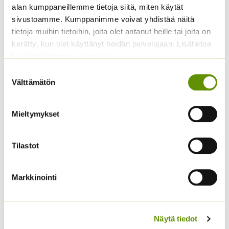
alan kumppaneillemme tietoja siitä, miten käytät
sivustoamme. Kumppanimme voivat yhdistää näitä
tietoja muihin tietoihin, joita olet antanut heille tai joita on
kerätty, kun olet käyttänyt heidän palvelujaan. Lisätietoa
käyttämistämme evästeistä
Suostumuksen
Välttämätön
valinta
Koristekurpitsa Con
Tours Native
Mieltymykset
Jänönhäntä ’Bunny
4,50
€
Sisältää arvonlisäveron
Tails’
5,00
€
Sisältää arvonlisäveron
Tilastot
Markkinointi
Näytä tiedot