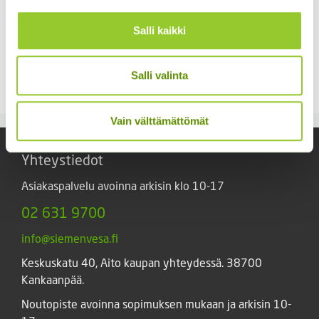
Salli kaikki
Kääpiöauringonkukka
Tarhakehäkukka Bon
Music Box 40 s.
Bon sekoitus
Salli valinta
3,50
€
3,90
€
Sisältää arvonlisäveron
Sisältää arvonlisäveron
Vain välttämättömät
Yhteystiedot
Asiakaspalvelu avoinna arkisin klo 10-17
02 631 9700
info@siemenvesa.fi
Keskuskatu 40, Aito kaupan yhteydessä. 38700
Kankaanpää.
Noutopiste avoinna sopimuksen mukaan ja arkisin 10-