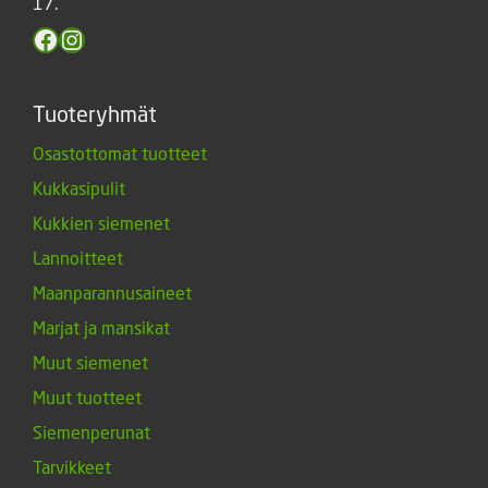
17.
Facebook
Instagram
Tuoteryhmät
Osastottomat tuotteet
Kukkasipulit
Kukkien siemenet
Lannoitteet
Maanparannusaineet
Marjat ja mansikat
Muut siemenet
Muut tuotteet
Siemenperunat
Tarvikkeet