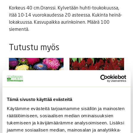
Korkeus 40 cm.Oranssi. Kylvetään huhti-toukokuussa,
itää 10-14 vuorokaudessa 20 asteessa. Kukinta heinä-
lokakuussa. Kasvupaikka aurinkoinen. Määrä 100
siementä.
Tutustu myös
Tämä sivusto käyttää evästeitä
Käytämme evästeitä tarjoamamme sisällön ja mainosten
Kukontöyhtö New Look
räätälöimiseen, sosiaalisen median ominaisuuksien
40 s.
Kiinanasteri Matador
tukemiseen ja kävijämäärämme analysoimiseen. Lisäksi
3,60
€
3,80
€
Sisältää arvonlisäveron
jaamme sosiaalisen median, mainosalan ja analytiikka-
Sisältää arvonlisäveron