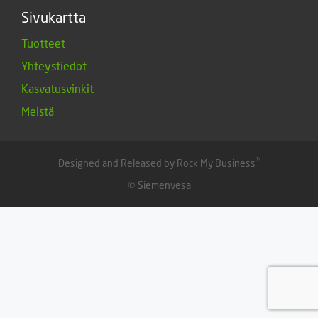
Sivukartta
Tuotteet
Yhteystiedot
Kasvatusvinkit
Meistä
®
Designed and Released by Rock My Business
© Siemenvesa