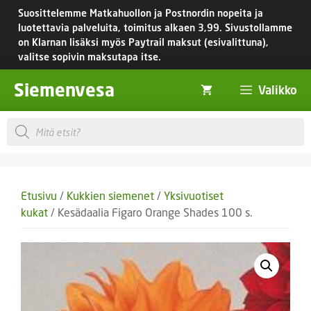
Siirry
Suosittelemme Matkahuollon ja Postnordin nopeita ja
sisältöön
luotettavia palveluita, toimitus
alkaen 3,99.
Sivustollamme
on Klarnan lisäksi myös Paytrail maksut (esivalittuna),
valitse sopivin maksutapa itse.
Siemenvesa
Valikko
Products
search
Etusivu
/
Kukkien siemenet
/
Yksivuotiset
kukat
/ Kesädaalia Figaro Orange Shades 100 s.