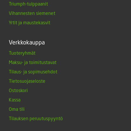
Triumph-tulppaanit
Vihannesten siemenet
Yrtit ja maustekasvit
Verkkokauppa
Tuoteryhmät
Maksu- ja toimitustavat
Tilaus- ja sopimusehdot
Tietosuojaseloste
Ostoskori
Kassa
Oma tili
Tilauksen peruutuspyyntö