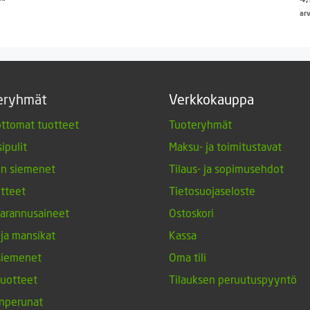
ar
€.
eryhmät
Verkkokauppa
ttomat tuotteet
Tuoteryhmät
ipulit
Maksu- ja toimitustavat
en siemenet
Tilaus- ja sopimusehdot
tteet
Tietosuojaseloste
arannusaineet
Ostoskori
 ja mansikat
Kassa
siemenet
Oma tili
tuotteet
Tilauksen peruutuspyyntö
nperunat