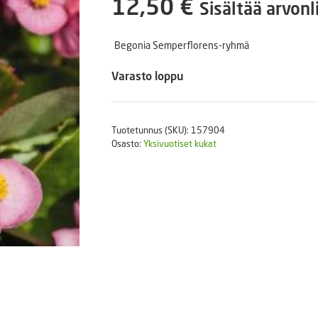
12,50
€
Sisältää arvonl
Puutarhatyökalut
Askartelutarvikkeet
Begonia Semperflorens-ryhmä
Varasto loppu
Tuotetunnus (SKU):
157904
Osasto:
Yksivuotiset kukat