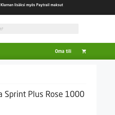
Klarnan lisäksi myös Paytrail maksut
Oma tili
Huonekasvit
Nurmikon siemenet
Viherlannoitus- ja maisemointikasvit
 Sprint Plus Rose 1000