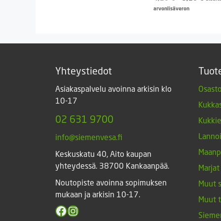
hinta
hinta
arvonlisäveron
oli:
on:
4,20 €.
3,20 
Yhteystiedot
Tuot
Asiakaspalvelu avoinna arkisin klo
Osasto
10-17
Kukkas
02 631 9700
Kukki
Lannoi
info@siemenvesa.fi
Maanp
Keskuskatu 40, Aito kaupan
yhteydessä. 38700 Kankaanpää.
Marjat
Noutopiste avoinna sopimuksen
Muut 
mukaan ja arkisin 10-17.
Muut 
Facebook
Instagram
Sieme