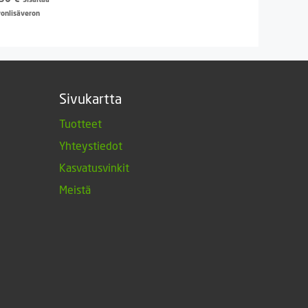
vonlisäveron
Sivukartta
Tuotteet
Yhteystiedot
Kasvatusvinkit
Meistä