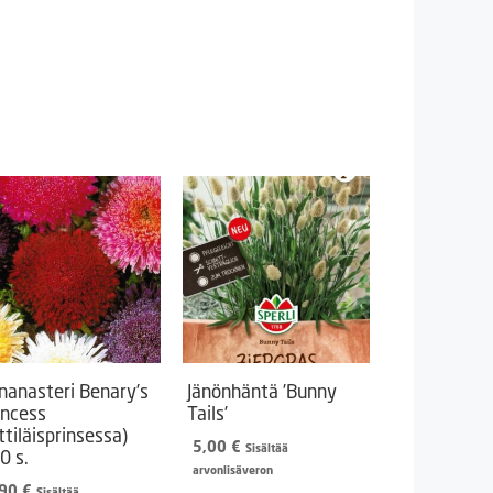
inanasteri Benary’s
Jänönhäntä ’Bunny
incess
Tails’
ättiläisprinsessa)
5,00
€
Sisältää
0 s.
arvonlisäveron
,90
€
Sisältää