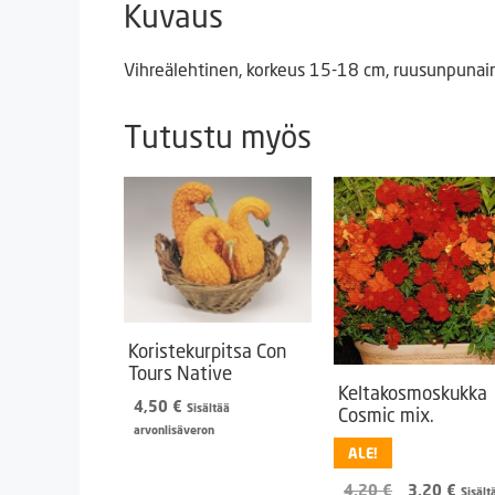
Kuvaus
Vihreälehtinen, korkeus 15-18 cm, ruusunpunain
Tutustu myös
Koristekurpitsa Con
Tours Native
Keltakosmoskukka
4,50
€
Sisältää
Cosmic mix.
arvonlisäveron
ALE!
Alkuperäine
Nyky
4,20
€
3,20
€
Sisält