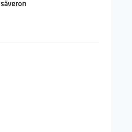
isäveron