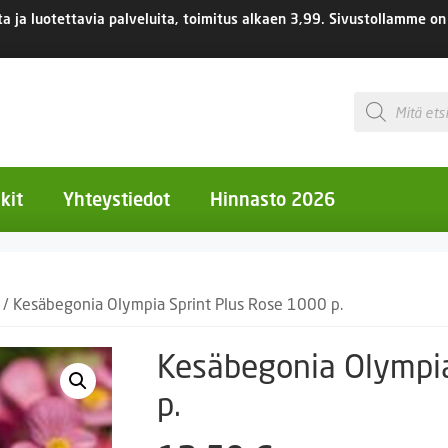
 ja luotettavia palveluita, toimitus
alkaen 3,99.
Sivustollamme on 
Products
search
kit
Yhteystiedot
Hinnasto 2026
otiset kukat
/ Kesäbegonia Olympia Sprint Plus Rose 1000 p.
otiset kukat
uotiset kukat
Kesäbegonia Olympia
eokset
p.
Ruukut