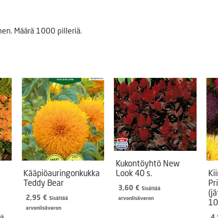
en. Määrä 1000 pilleriä.
Kukontöyhtö New
Kääpiöauringonkukka
Look 40 s.
Ki
Teddy Bear
Pr
3,60
€
Sisältää
(j
2,95
€
Sisältää
arvonlisäveron
10
arvonlisäveron
n
inen
4
ää