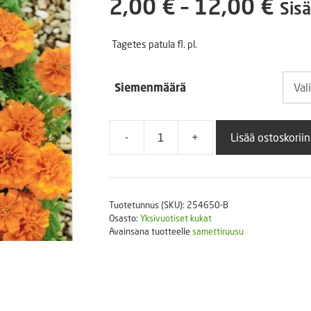
Hin
2,00
€
–
12,00
€
Sisä
Puutarhatyökalut
Askartelutarvikkeet
2,0
Tagetes patula fl. pl.
-
Siemenmäärä
12,
-
+
Lisää ostoskoriin
Kerrottu
ryhmäsamettikukka
Super
Hero
Tuotetunnus (SKU):
254650-B
Deep
Osasto:
Yksivuotiset kukat
Orange
Avainsana tuotteelle
samettiruusu
määrä