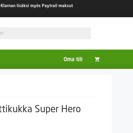
Klarnan lisäksi myös Paytrail maksut
Oma tili
Huonekasvit
Nurmikon siemenet
Viherlannoitus- ja maisemointikasvit
tikukka Super Hero