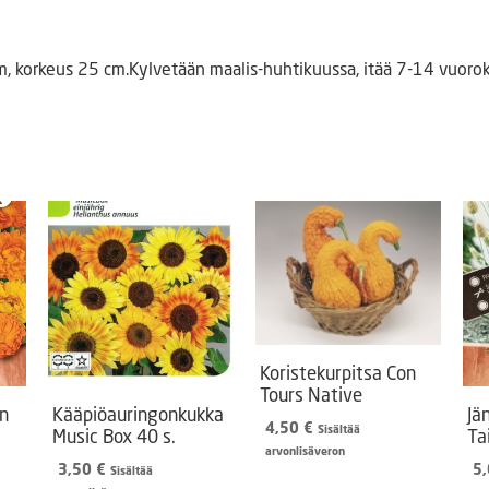
 cm, korkeus 25 cm.Kylvetään maalis-huhtikuussa, itää 7-14 vuor
Koristekurpitsa Con
Tours Native
n
Kääpiöauringonkukka
Jä
4,50
€
Sisältää
Music Box 40 s.
Tai
arvonlisäveron
3,50
€
5
Sisältää