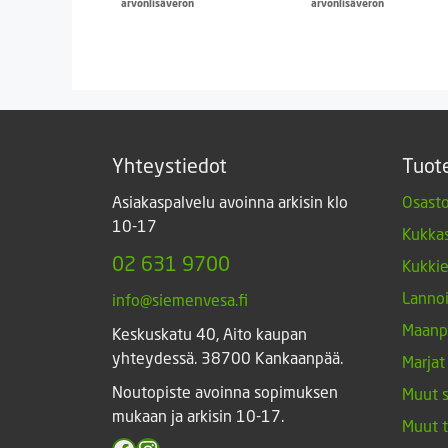
arvonlisäveron
arvonlisäveron
Yhteystiedot
Tuot
Asiakaspalvelu avoinna arkisin klo
Osasto
10-17
Kukkas
02 631 9700
Kukki
Lannoi
info@siemenvesa.fi
Maanp
Keskuskatu 40, Aito kaupan
yhteydessä. 38700 Kankaanpää.
Marjat
Noutopiste avoinna sopimuksen
Muut 
mukaan ja arkisin 10-17.
Muut 
Facebook
Instagram