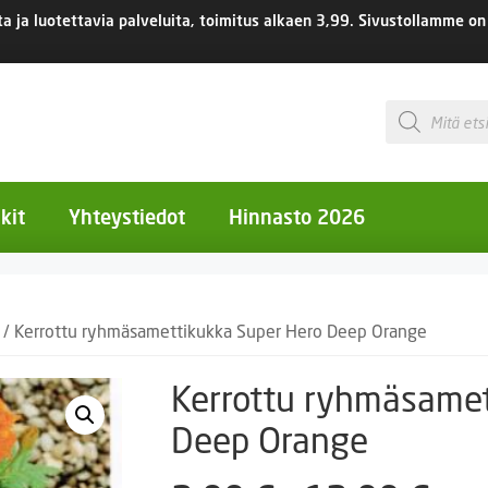
 ja luotettavia palveluita, toimitus
alkaen 3,99.
Sivustollamme on 
Products
search
kit
Yhteystiedot
Hinnasto 2026
otiset kukat
/ Kerrottu ryhmäsamettikukka Super Hero Deep Orange
otiset kukat
uotiset kukat
Kerrottu ryhmäsamet
eokset
Deep Orange
Ruukut