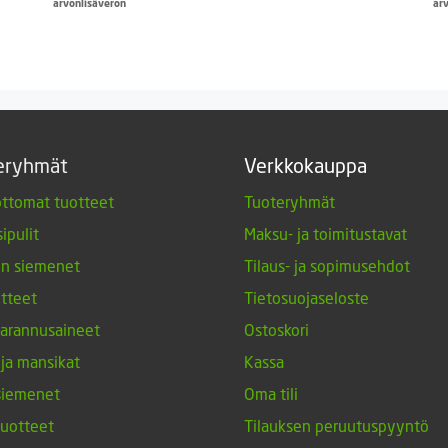
arvonlisäveron
ar
eryhmät
Verkkokauppa
ttomat tuotteet
Tuoteryhmät
ipulit
Maksu- ja toimitustavat
en siemenet
Tilaus- ja sopimusehdot
tteet
Tietosuojaseloste
arannusaineet
Ostoskori
 ja mansikat
Kassa
siemenet
Oma tili
tuotteet
Tilauksen peruutuspyyntö