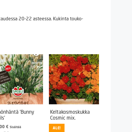
okaudessa 20-22 asteessa. Kukinta touko-
nönhäntä ’Bunny
Keltakosmoskukka
ls’
Cosmic mix.
,00
€
Sisältää
ALE!