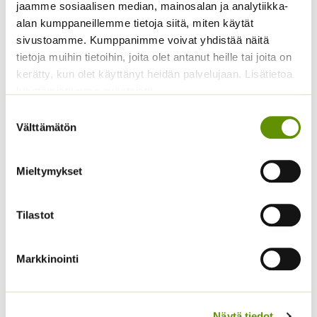
jaamme sosiaalisen median, mainosalan ja analytiikka-
alan kumppaneillemme tietoja siitä, miten käytät
sivustoamme. Kumppanimme voivat yhdistää näitä
tietoja muihin tietoihin, joita olet antanut heille tai joita on
kerätty, kun olet käyttänyt heidän palvelujaan. Lisätietoa
käyttämistämme evästeistä
Suostumuksen
Kasvihuonekurkku
Lehtiselleri Tall Utah
Välttämätön
valinta
Burpless Tasty Green
valmispussi/eri
F1 (20 s.)
pakkauskoot
Hintaluokka:
5,90
€
3,90
€
–
8,90
€
Sisältää arvonlisäveron
Sisältää
Mieltymykset
3,90 €
arvonlisäveron
-
8,90 €
Tilastot
Markkinointi
Näytä tiedot