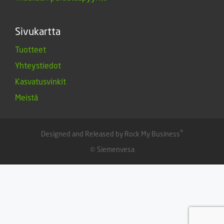
Sivukartta
Tuotteet
Yhteystiedot
Kasvatusvinkit
Meistä
®
Designed and Released by Rock My Business
© Siemenvesa