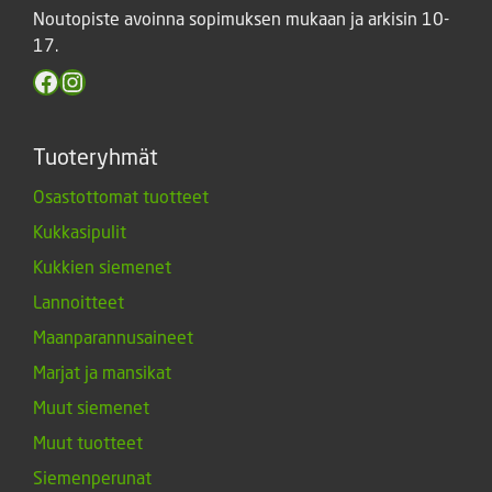
Noutopiste avoinna sopimuksen mukaan ja arkisin 10-
17.
Facebook
Instagram
Tuoteryhmät
Osastottomat tuotteet
Kukkasipulit
Kukkien siemenet
Lannoitteet
Maanparannusaineet
Marjat ja mansikat
Muut siemenet
Muut tuotteet
Siemenperunat