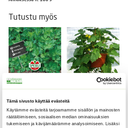
Tutustu myös
Yrttiselleri
Amppeli/snack- kurkku
Mini Stars F1
2,10
€
Sisältää arvonlisäveron
Tämä sivusto käyttää evästeitä
Hintaluokka
14,00
€
–
195,00
€
Sisältää
14,00 €
arvonlisäveron
Käytämme evästeitä tarjoamamme sisällön ja mainosten
-
räätälöimiseen, sosiaalisen median ominaisuuksien
195,00 €
tukemiseen ja kävijämäärämme analysoimiseen. Lisäksi