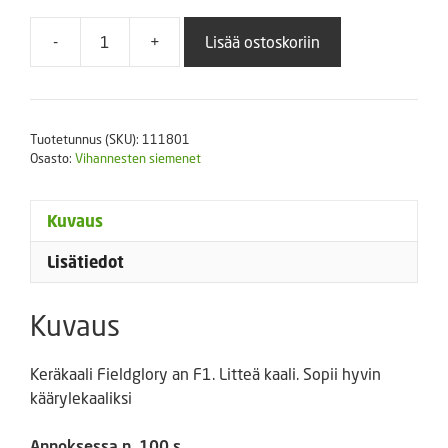
-
+
Lisää ostoskoriin
Keräkaali
Fieldglory
an
F1
Tuotetunnus (SKU):
111801
määrä
Osasto:
Vihannesten siemenet
Kuvaus
Lisätiedot
Kuvaus
Keräkaali Fieldglory an F1. Litteä kaali. Sopii hyvin
käärylekaaliksi
Annoksessa n. 100 s