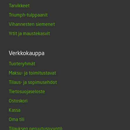
Tarvikkeet
Triumph-tulppaanit
Vihannesten siemenet
Yrtit ja maustekasvit
Verkkokauppa
Tuoteryhmät
Maksu- ja toimitustavat
Tilaus- ja sopimusehdot
Tietosuojaseloste
Ostoskori
Kassa
Oma tili
Tilauksen peruutuspyyntö