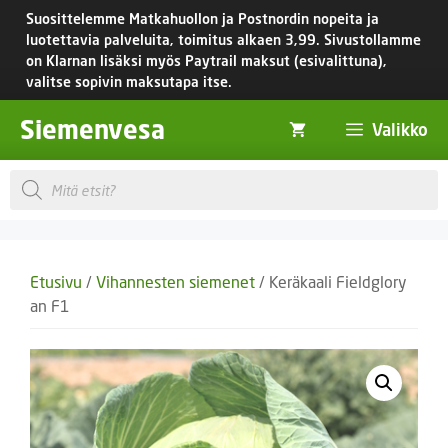
Siirry
Suosittelemme Matkahuollon ja Postnordin nopeita ja
sisältöön
luotettavia palveluita, toimitus
alkaen 3,99.
Sivustollamme
on Klarnan lisäksi myös Paytrail maksut (esivalittuna),
valitse sopivin maksutapa itse.
Siemenvesa
Valikko
Products
search
Etusivu
/
Vihannesten siemenet
/ Keräkaali Fieldglory
an F1