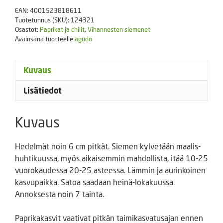
valmispussi
EAN:
4001523818611
määrä
Tuotetunnus (SKU):
124321
Osastot:
Paprikat ja chilit
,
Vihannesten siemenet
Avainsana tuotteelle
agudo
Kuvaus
Lisätiedot
Kuvaus
Hedelmät noin 6 cm pitkät. Siemen kylvetään maalis-
huhtikuussa, myös aikaisemmin mahdollista, itää 10-25
vuorokaudessa 20-25 asteessa. Lämmin ja aurinkoinen
kasvupaikka. Satoa saadaan heinä-lokakuussa.
Annoksesta noin 7 tainta.
Paprikakasvit vaativat pitkän taimikasvatusajan ennen