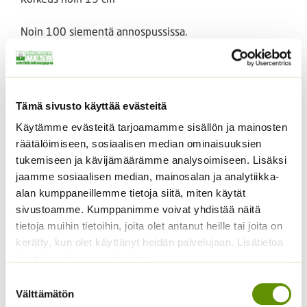
Noin 100 siementä annospussissa.
Tutustu myös
Tämä sivusto käyttää evästeitä
Käytämme evästeitä tarjoamamme sisällön ja mainosten
räätälöimiseen, sosiaalisen median ominaisuuksien
tukemiseen ja kävijämäärämme analysoimiseen. Lisäksi
jaamme sosiaalisen median, mainosalan ja analytiikka-
alan kumppaneillemme tietoja siitä, miten käytät
sivustoamme. Kumppanimme voivat yhdistää näitä
tietoja muihin tietoihin, joita olet antanut heille tai joita on
Kangasajuruoho
kerätty, kun olet käyttänyt heidän palvelujaan. Lisätietoa
Soihtulilja Flamenco
käyttämistämme evästeistä
2,90
€
Sisältää arvonlisäveron
5,00
€
Sisältää arvonlisäveron
Suostumuksen
Välttämätön
valinta