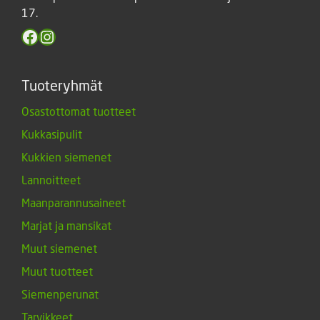
17.
Facebook
Instagram
Tuoteryhmät
Osastottomat tuotteet
Kukkasipulit
Kukkien siemenet
Lannoitteet
Maanparannusaineet
Marjat ja mansikat
Muut siemenet
Muut tuotteet
Siemenperunat
Tarvikkeet