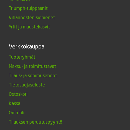
Triumph-tulppaanit
Vihannesten siemenet
Yrtit ja maustekasvit
Verkkokauppa
Tuoteryhmät
Maksu- ja toimitustavat
Tilaus- ja sopimusehdot
Tietosuojaseloste
Ostoskori
Kassa
Oma tili
Tilauksen peruutuspyyntö