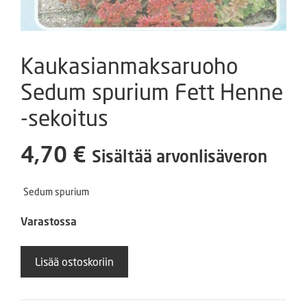
Kaukasianmaksaruoho
Sedum spurium Fett Henne
-sekoitus
4,70
€
Sisältää arvonlisäveron
Sedum spurium
Varastossa
Kaukasianmaksaruoho
Lisää ostoskoriin
Sedum
spurium
Fett