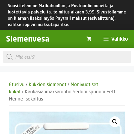
Siirry
Suosittelemme Matkahuollon ja Postnordin nopeita ja
sisältöön
luotettavia palveluita, toimitus
alkaen 3,99.
Sivustollamme
on Klarnan lisäksi myös Paytrail maksut (esivalittuna),
valitse sopivin maksutapa itse.
Siemenvesa
Valikko
Products
search
Etusivu
/
Kukkien siemenet
/
Monivuotiset
kukat
/ Kaukasianmaksaruoho Sedum spurium Fett
Henne -sekoitus