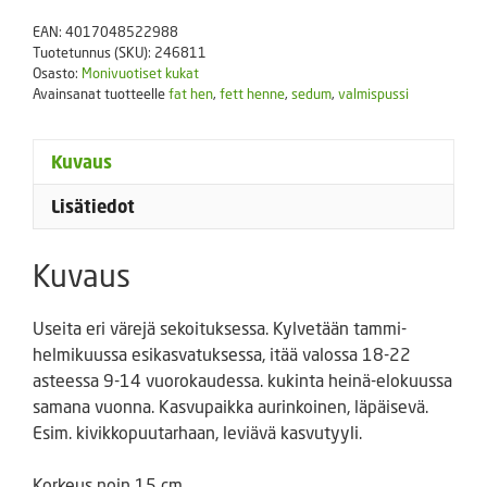
Henne
EAN:
4017048522988
-
Tuotetunnus (SKU):
246811
sekoitus
Osasto:
Monivuotiset kukat
Avainsanat tuotteelle
fat hen
,
fett henne
,
sedum
,
valmispussi
määrä
Kuvaus
Lisätiedot
Kuvaus
Useita eri värejä sekoituksessa. Kylvetään tammi-
helmikuussa esikasvatuksessa, itää valossa 18-22
asteessa 9-14 vuorokaudessa. kukinta heinä-elokuussa
samana vuonna. Kasvupaikka aurinkoinen, läpäisevä.
Esim. kivikkopuutarhaan, leviävä kasvutyyli.
Korkeus noin 15 cm