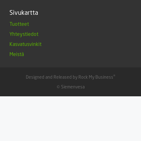
Sivukartta
Tuotteet
Yhteystiedot
Kasvatusvinkit
Meistä
®
Designed and Released by Rock My Business
© Siemenvesa