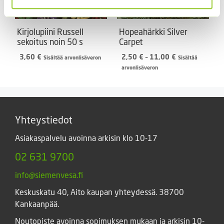
Kirjolupiini Russell
Hopeahärkki Silver
sekoitus noin 50 s
Carpet
Hintaluokka:
3,60
€
2,50
€
–
11,00
€
Sisältää arvonlisäveron
Sisältää
2,50 €
arvonlisäveron
-
11,00 €
Yhteystiedot
Asiakaspalvelu avoinna arkisin klo 10-17
02 631 9700
info@siemenvesa.fi
Keskuskatu 40, Aito kaupan yhteydessä. 38700
Kankaanpää.
Noutopiste avoinna sopimuksen mukaan ja arkisin 10-