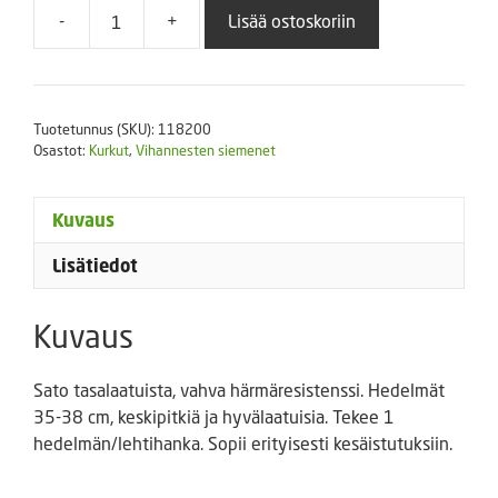
-
+
Lisää ostoskoriin
Kasvihuonekurkku
Shakira
FI
määrä
Tuotetunnus (SKU):
118200
Osastot:
Kurkut
,
Vihannesten siemenet
Kuvaus
Lisätiedot
Kuvaus
Sato tasalaatuista, vahva härmäresistenssi. Hedelmät
35-38 cm, keskipitkiä ja hyvälaatuisia. Tekee 1
hedelmän/lehtihanka. Sopii erityisesti kesäistutuksiin.