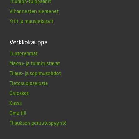
Triumph-tulppaanit
Vihannesten siemenet
Yrtit ja maustekasvit
Verkkokauppa
Tuoteryhmät
Maksu- ja toimitustavat
Tilaus- ja sopimusehdot
Tietosuojaseloste
Ostoskori
Kassa
Oma tili
Tilauksen peruutuspyyntö