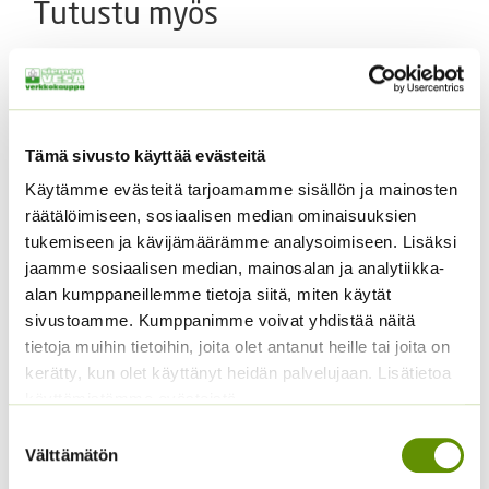
Tutustu myös
Tämä sivusto käyttää evästeitä
Käytämme evästeitä tarjoamamme sisällön ja mainosten
räätälöimiseen, sosiaalisen median ominaisuuksien
tukemiseen ja kävijämäärämme analysoimiseen. Lisäksi
jaamme sosiaalisen median, mainosalan ja analytiikka-
Paprika Californian
Punajuuri Pablo F1
alan kumppaneillemme tietoja siitä, miten käytät
Wonder
4,90
€
Sisältää arvonlisäveron
sivustoamme. Kumppanimme voivat yhdistää näitä
2,60
€
Sisältää arvonlisäveron
tietoja muihin tietoihin, joita olet antanut heille tai joita on
kerätty, kun olet käyttänyt heidän palvelujaan. Lisätietoa
käyttämistämme evästeistä
Suostumuksen
Välttämätön
valinta