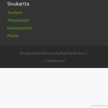
Sivukartta
Tuotteet
Yhteystiedot
Kasvatusvinkit
Meistä
®
Designed and Released by Rock My Business
© Siemenvesa