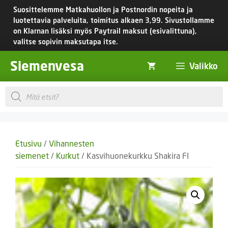
Siirry
Suosittelemme Matkahuollon ja Postnordin nopeita ja
sisältöön
luotettavia palveluita, toimitus
alkaen 3,99.
Sivustollamme
on Klarnan lisäksi myös Paytrail maksut (esivalittuna),
valitse sopivin maksutapa itse.
Siemenvesa
Valikko
Products
search
Etusivu
/
Vihannesten
siemenet
/
Kurkut
/ Kasvihuonekurkku Shakira FI