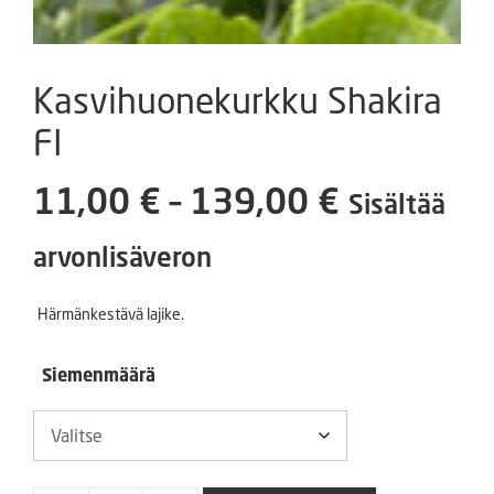
Kasvihuonekurkku Shakira
FI
Hintaluok
11,00
€
–
139,00
€
Sisältää
11,00 €
arvonlisäveron
-
Härmänkestävä lajike.
139,00 €
Siemenmäärä