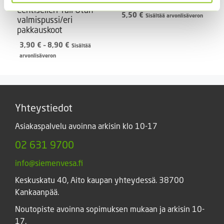
Lehtiselleri Tall Utah
5,50
€
Sisältää arvonlisäveron
valmispussi/eri
pakkauskoot
Hintaluokka:
3,90
€
–
8,90
€
Sisältää
3,90 €
arvonlisäveron
-
8,90 €
Yhteystiedot
Asiakaspalvelu avoinna arkisin klo 10-17
02 631 9700
info@siemenvesa.fi
Keskuskatu 40, Aito kaupan yhteydessä. 38700
Kankaanpää.
Noutopiste avoinna sopimuksen mukaan ja arkisin 10-
17.