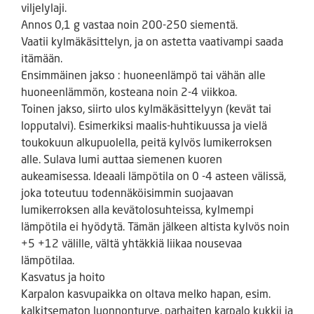
viljelylaji.
Annos 0,1 g vastaa noin 200-250 siementä.
Vaatii kylmäkäsittelyn, ja on astetta vaativampi saada
itämään.
Ensimmäinen jakso : huoneenlämpö tai vähän alle
huoneenlämmön, kosteana noin 2-4 viikkoa.
Toinen jakso, siirto ulos kylmäkäsittelyyn (kevät tai
lopputalvi). Esimerkiksi maalis-huhtikuussa ja vielä
toukokuun alkupuolella, peitä kylvös lumikerroksen
alle. Sulava lumi auttaa siemenen kuoren
aukeamisessa. Ideaali lämpötila on 0 -4 asteen välissä,
joka toteutuu todennäköisimmin suojaavan
lumikerroksen alla kevätolosuhteissa, kylmempi
lämpötila ei hyödytä. Tämän jälkeen altista kylvös noin
+5 +12 välille, vältä yhtäkkiä liikaa nousevaa
lämpötilaa.
Kasvatus ja hoito
Karpalon kasvupaikka on oltava melko hapan, esim.
kalkitsematon luonnonturve, parhaiten karpalo kukkii ja