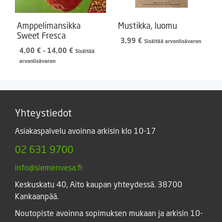
Amppelimansikka
Mustikka, luomu
Sweet Fresca
3,99
€
Sisältää arvonlisäveron
Hintaluokka:
4,00
€
–
14,00
€
Sisältää
4,00 €
arvonlisäveron
-
14,00 €
Yhteystiedot
Asiakaspalvelu avoinna arkisin klo 10-17
02 631 9700
info@siemenvesa.fi
Keskuskatu 40, Aito kaupan yhteydessä. 38700
Kankaanpää.
Noutopiste avoinna sopimuksen mukaan ja arkisin 10-