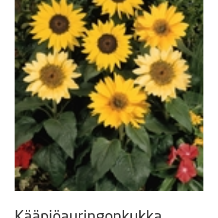
Kääpiöauringonkukka