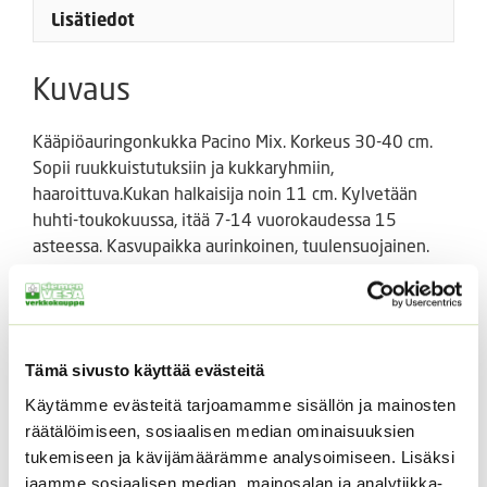
Lisätiedot
Kuvaus
Kääpiöauringonkukka Pacino Mix. Korkeus 30-40 cm.
Sopii ruukkuistutuksiin ja kukkaryhmiin,
haaroittuva.Kukan halkaisija noin 11 cm. Kylvetään
huhti-toukokuussa, itää 7-14 vuorokaudessa 15
asteessa. Kasvupaikka aurinkoinen, tuulensuojainen.
Kukinta heinä-syyskuussa. Määrä 100 siementä.
Tutustu myös
Tämä sivusto käyttää evästeitä
Käytämme evästeitä tarjoamamme sisällön ja mainosten
räätälöimiseen, sosiaalisen median ominaisuuksien
tukemiseen ja kävijämäärämme analysoimiseen. Lisäksi
jaamme sosiaalisen median, mainosalan ja analytiikka-