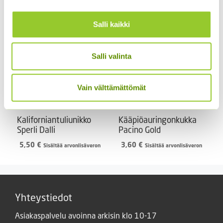
3,00
€
3,90
€
Sisältää arvonlisäveron
Sisältää arvonlisäveron
Salli kaikki
Salli valinta
Vain välttämättömät
Kaliforniantuliunikko
Kääpiöauringonkukka
Sperli Dalli
Pacino Gold
5,50
€
3,60
€
Sisältää arvonlisäveron
Sisältää arvonlisäveron
Yhteystiedot
Asiakaspalvelu avoinna arkisin klo 10-17