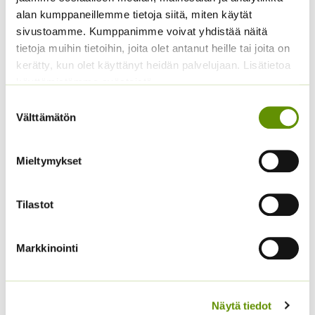
alan kumppaneillemme tietoja siitä, miten käytät
sivustoamme. Kumppanimme voivat yhdistää näitä
tietoja muihin tietoihin, joita olet antanut heille tai joita on
kerätty, kun olet käyttänyt heidän palvelujaan. Lisätietoa
Punakosmoskukka
Hämähäkkikukka
käyttämistämme evästeistä
Sperli’s Mix Dreams
sekoitus
Suostumuksen
5,20
€
2,70
€
Sisältää arvonlisäveron
Sisältää arvonlisäveron
Välttämätön
valinta
Mieltymykset
Tilastot
Markkinointi
Tarhakukonkannus
Tarhakehäkukka Bon
sekoitus
Bon sekoitus
Näytä tiedot