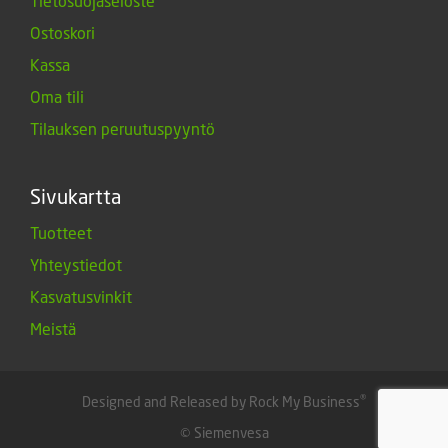
Tietosuojaseloste
Ostoskori
Kassa
Oma tili
Tilauksen peruutuspyyntö
Sivukartta
Tuotteet
Yhteystiedot
Kasvatusvinkit
Meistä
®
Designed and Released by Rock My Business
© Siemenvesa