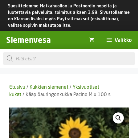
Siirry
Suosittelemme Matkahuollon ja Postnordin nopeita ja
sisältöön
luotettavia palveluita, toimitus
alkaen 3,99.
Sivustollamme
on Klarnan lisäksi myös Paytrail maksut (esivalittuna),
valitse sopivin maksutapa itse.
Siemenvesa
Valikko
Products
search
Etusivu
/
Kukkien siemenet
/
Yksivuotiset
kukat
/ Kääpiöauringonkukka Pacino Mix 100 s.