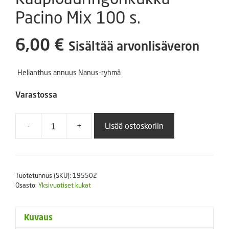
Pacino Mix 100 s.
6,00
€
Sisältää arvonlisäveron
Helianthus annuus Nanus-ryhmä
Varastossa
-
+
Lisää ostoskoriin
Kääpiöauringonkukka
Pacino
Mix
100
Tuotetunnus (SKU):
195502
s.
Osasto:
Yksivuotiset kukat
määrä
Kuvaus