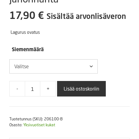
17,90
€
Sisältää arvonlisäveron
Lagurus ovatus
Siemenmäärä
-
+
Lisää ostoskoriin
Jänönhäntä
määrä
Tuotetunnus (SKU):
206100-B
Osasto:
Yksivuotiset kukat