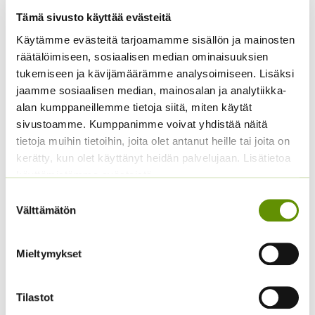
Tämä sivusto käyttää evästeitä
Käytämme evästeitä tarjoamamme sisällön ja mainosten
räätälöimiseen, sosiaalisen median ominaisuuksien
Hämähäkkikukka
Kääpiöauringonkukka
tukemiseen ja kävijämäärämme analysoimiseen. Lisäksi
sekoitus
Pacino Gold
jaamme sosiaalisen median, mainosalan ja analytiikka-
2,70
€
3,60
€
alan kumppaneillemme tietoja siitä, miten käytät
Sisältää arvonlisäveron
Sisältää arvonlisäveron
sivustoamme. Kumppanimme voivat yhdistää näitä
tietoja muihin tietoihin, joita olet antanut heille tai joita on
kerätty, kun olet käyttänyt heidän palvelujaan. Lisätietoa
käyttämistämme evästeistä
Suostumuksen
Välttämätön
valinta
Mieltymykset
Kiinanasteri Hulk (50 s)
Tarhakukonkannus
sekoitus
4,00
€
Tilastot
Sisältää arvonlisäveron
3,00
€
Sisältää arvonlisäveron