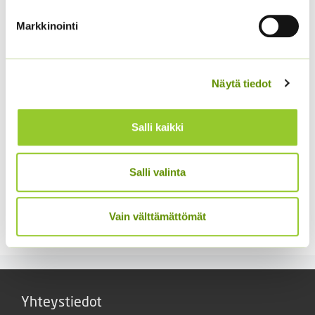
Markkinointi
Näytä tiedot
Salli kaikki
Kiinanasteri Fan
Kiinanasteri Benary’s
Salli valinta
sekoitus (noin 100 s.)
Princess
(jättiläisprinsessa) 100
3,90
€
Sisältää arvonlisäveron
s.
Vain välttämättömät
4,90
€
Sisältää arvonlisäveron
Yhteystiedot