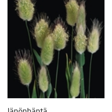
Jänönhäntä