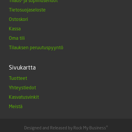
Tilaus- ja sopimusehdot
Tietosuojaseloste
Ostoskori
Kassa
Oma tili
Tilauksen peruutuspyyntö
Sivukartta
Tuotteet
Yhteystiedot
Kasvatusvinkit
Meistä
®
Designed and Released by Rock My Business