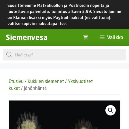
Siirry
Suosittelemme Matkahuollon ja Postnordin nopeita ja
sisältöön
luotettavia palveluita, toimitus
alkaen 3,99.
Sivustollamme
on Klarnan lisäksi myös Paytrail maksut (esivalittuna),
valitse sopivin maksutapa itse.
Siemenvesa
Valikko
Products
search
Etusivu
/
Kukkien siemenet
/
Yksivuotiset
kukat
/ Jänönhäntä