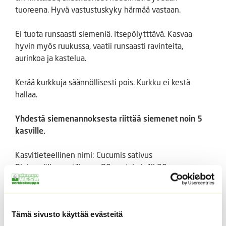
tuoreena. Hyvä vastustuskyky härmää vastaan.
Ei tuota runsaasti siemeniä. Itsepölytttävä. Kasvaa
hyvin myös ruukussa, vaatii runsaasti ravinteita,
aurinkoa ja kastelua.
Kerää kurkkuja säännöllisesti pois. Kurkku ei kestä
hallaa.
Yhdestä siemenannoksesta riittää siemenet noin 5
kasville.
Kasvitieteellinen nimi: Cucumis sativus
Rivien välinen etäisyys: 80 cm taimiväli 30 cm
kylvösyvyys: 1-2 cm
kylvöaika: huhti- toukokuu, kesäkuun alku
sadonkorjuuaika: heinäkuu, elokuu, syyskuu
Tämä sivusto käyttää evästeitä
F1: Kyllä