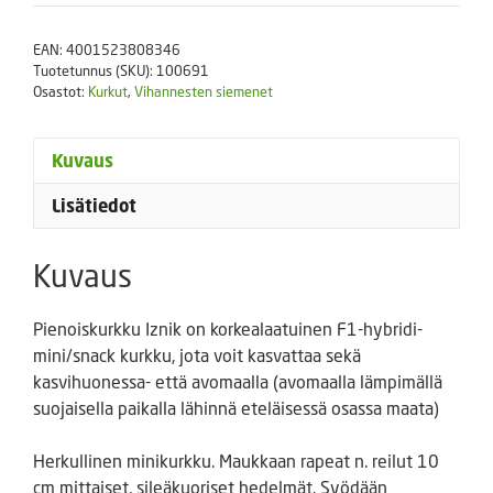
valmispussi
määrä
EAN:
4001523808346
Tuotetunnus (SKU):
100691
Osastot:
Kurkut
,
Vihannesten siemenet
Kuvaus
Lisätiedot
Kuvaus
Pienoiskurkku Iznik on korkealaatuinen F1-hybridi-
mini/snack kurkku, jota voit kasvattaa sekä
kasvihuonessa- että avomaalla (avomaalla lämpimällä
suojaisella paikalla lähinnä eteläisessä osassa maata)
Herkullinen minikurkku. Maukkaan rapeat n. reilut 10
cm mittaiset, sileäkuoriset hedelmät. Syödään