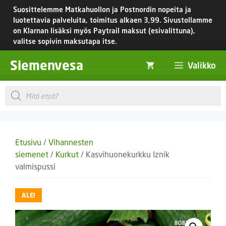
Siirry
Suosittelemme Matkahuollon ja Postnordin nopeita ja
sisältöön
luotettavia palveluita, toimitus
alkaen 3,99.
Sivustollamme
on Klarnan lisäksi myös Paytrail maksut (esivalittuna),
valitse sopivin maksutapa itse.
Siemenvesa
Valikko
Products
search
Etusivu
/
Vihannesten
siemenet
/
Kurkut
/ Kasvihuonekurkku Iznik
valmispussi
ALE!