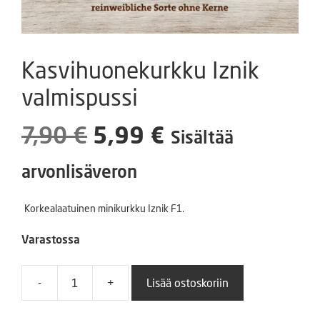
Kasvihuonekurkku Iznik
valmispussi
Alkuperäinen
Nykyinen
7,90
€
5,99
€
Sisältää
hinta
hinta
arvonlisäveron
oli:
on:
Korkealaatuinen minikurkku Iznik F1.
7,90 €.
5,99 €.
Varastossa
-
+
Lisää ostoskoriin
Kasvihuonekurkku
Iznik