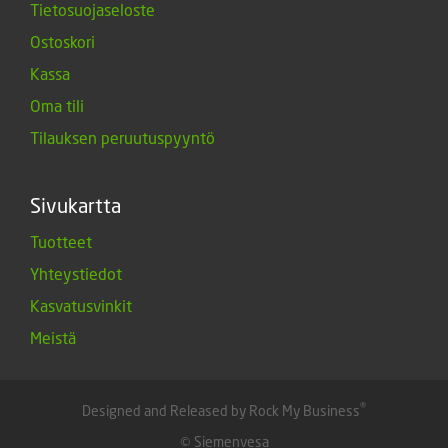
Tietosuojaseloste
Ostoskori
Kassa
Oma tili
Tilauksen peruutuspyyntö
Sivukartta
Tuotteet
Yhteystiedot
Kasvatusvinkit
Meistä
®
Designed and Released by Rock My Business
© Siemenvesa