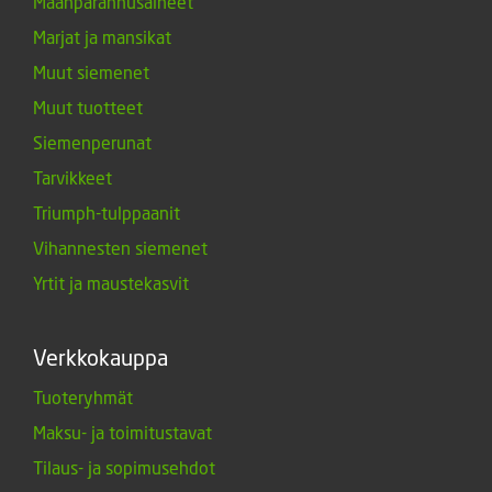
Maanparannusaineet
Marjat ja mansikat
Muut siemenet
Muut tuotteet
Siemenperunat
Tarvikkeet
Triumph-tulppaanit
Vihannesten siemenet
Yrtit ja maustekasvit
Verkkokauppa
Tuoteryhmät
Maksu- ja toimitustavat
Tilaus- ja sopimusehdot