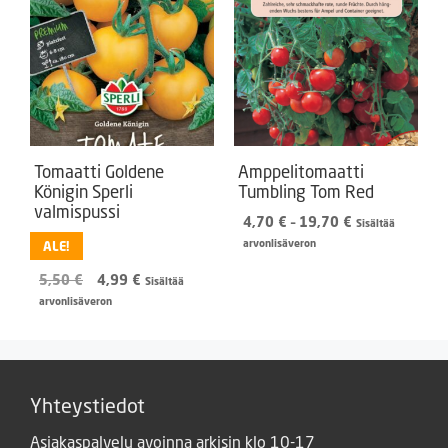
Tomaatti Goldene
Amppelitomaatti
Königin Sperli
Tumbling Tom Red
valmispussi
Hintaluokka:
4,70
€
–
19,70
€
Sisältää
4,70 €
arvonlisäveron
ALE!
-
Alkuperäinen
Nykyinen
5,50
€
4,99
€
19,70 €
Sisältää
hinta
hinta
arvonlisäveron
oli:
on:
5,50 €.
4,99 €.
Yhteystiedot
Asiakaspalvelu avoinna arkisin klo 10-17