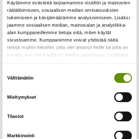
hedelmän väri: vihreä
Käytämme evästeitä tarjoamamme sisällön ja mainosten
Itämisaika: 7-14 päivää
räätälöimiseen, sosiaalisen median ominaisuuksien
Itämislämpötila: 20°C
tukemiseen ja kävijämäärämme analysoimiseen. Lisäksi
istutusetäisyys: 30 cm
jaamme sosiaalisen median, mainosalan ja analytiikka-
Sijainti: aurinkoinen
alan kumppaneillemme tietoja siitä, miten käytät
esiviljelyjakso: maaliskuu, huhtikuu, toukokuu
sivustoamme. Kumppanimme voivat yhdistää näitä
tietoja muihin tietoihin, joita olet antanut heille tai joita on
Tutustu myös
kerätty, kun olet käyttänyt heidän palvelujaan. Lisätietoa
käyttämistämme evästeistä
Suostumuksen
Välttämätön
valinta
Mieltymykset
Tilastot
Paprika Californian
Kurpitsa Tom Fox (noin
Markkinointi