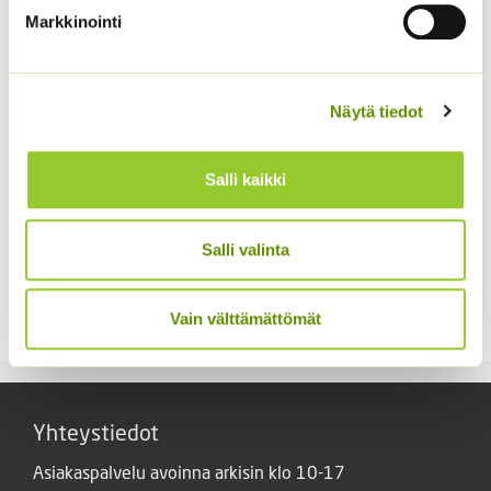
Markkinointi
Näytä tiedot
Salli kaikki
Salli valinta
Kiinanasteri Hulk (50 s)
Punakosmoskukka
Sperli’s Mix Dreams
4,00
€
Sisältää arvonlisäveron
5,20
€
Vain välttämättömät
Sisältää arvonlisäveron
Yhteystiedot
Asiakaspalvelu avoinna arkisin klo 10-17