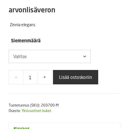
4,10 €
arvonlisäveron
-
Zinnia elegans
18,60 €
Siemenmäärä
-
+
Lisää ostoskoriin
Isotsinnia
Zahara
Double
Cherry
Tuotetunnus (SKU):
269700-M
määrä
Osasto:
Yksivuotiset kukat
Kuvaus