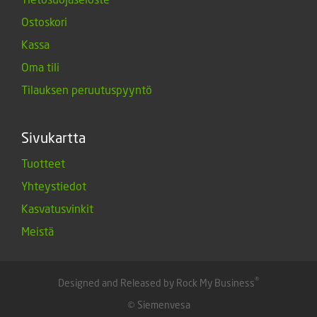
Ostoskori
Kassa
Oma tili
Tilauksen peruutuspyyntö
Sivukartta
Tuotteet
Yhteystiedot
Kasvatusvinkit
Meistä
®
Designed and Released by Rock My Business
© Siemenvesa