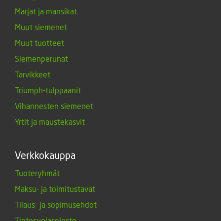
Marjat ja mansikat
Muut siemenet
Muut tuotteet
Siemenperunat
Tarvikkeet
Triumph-tulppaanit
Vihannesten siemenet
Yrtit ja maustekasvit
Verkkokauppa
Tuoteryhmät
Maksu- ja toimitustavat
Tilaus- ja sopimusehdot
Tietosuojaseloste