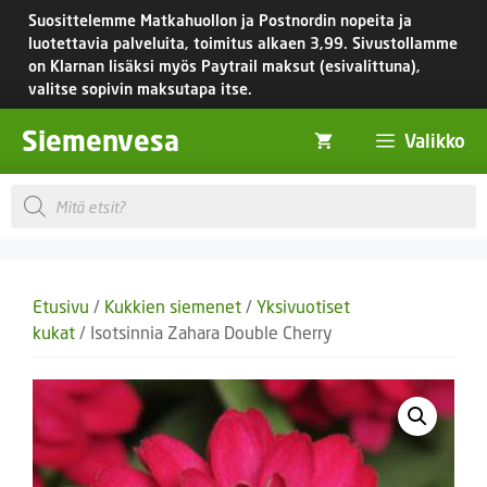
Siirry
Suosittelemme Matkahuollon ja Postnordin nopeita ja
sisältöön
luotettavia palveluita, toimitus
alkaen 3,99.
Sivustollamme
on Klarnan lisäksi myös Paytrail maksut (esivalittuna),
valitse sopivin maksutapa itse.
Siemenvesa
Valikko
Products
search
Etusivu
/
Kukkien siemenet
/
Yksivuotiset
kukat
/ Isotsinnia Zahara Double Cherry