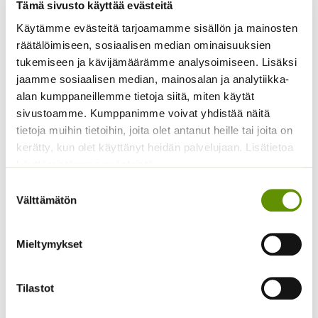
Tämä sivusto käyttää evästeitä
Käytämme evästeitä tarjoamamme sisällön ja mainosten
räätälöimiseen, sosiaalisen median ominaisuuksien
tukemiseen ja kävijämäärämme analysoimiseen. Lisäksi
Jänönhäntä ’Bunny
Kääpiöauringonkukka
jaamme sosiaalisen median, mainosalan ja analytiikka-
Tails’
Pacino Mix
alan kumppaneillemme tietoja siitä, miten käytät
5,00
€
3,60
€
sivustoamme. Kumppanimme voivat yhdistää näitä
Sisältää arvonlisäveron
Sisältää arvonlisäveron
tietoja muihin tietoihin, joita olet antanut heille tai joita on
kerätty, kun olet käyttänyt heidän palvelujaan. Lisätietoa
käyttämistämme evästeistä
Suostumuksen
Välttämätön
valinta
Mieltymykset
Koristekurpitsa Con
Tours Native
Kaliforniantuliunikko
4,50
€
Tilastot
Sisältää arvonlisäveron
Sperli Dalli
5,50
€
Sisältää arvonlisäveron