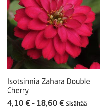
Isotsinnia Zahara Double
Cherry
Hintaluokka
4,10
€
–
18,60
€
Sisältää