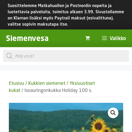
Siirry
Suosittelemme Matkahuollon ja Postnordin nopeita ja
sisältöön
luotettavia palveluita, toimitus
alkaen 3,99.
Sivustollamme
on Klarnan lisäksi myös Paytrail maksut (esivalittuna),
valitse sopivin maksutapa itse.
Siemenvesa
Valikko
Products
search
Etusivu
/
Kukkien siemenet
/
Yksivuotiset
kukat
/ Isoauringonkukka Holiday 100 s.