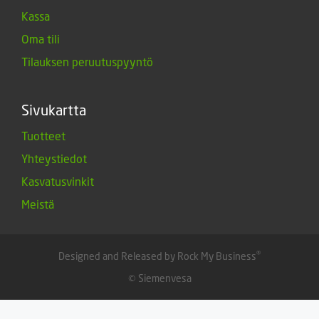
Kassa
Oma tili
Tilauksen peruutuspyyntö
Sivukartta
Tuotteet
Yhteystiedot
Kasvatusvinkit
Meistä
®
Designed and Released by Rock My Business
© Siemenvesa