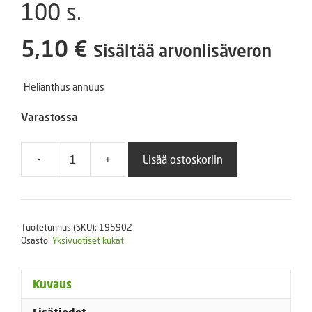
100 s.
5,10
€
Sisältää arvonlisäveron
Helianthus annuus
Varastossa
-
+
Lisää ostoskoriin
Isoauringonkukka
Holiday
100
s.
Tuotetunnus (SKU):
195902
määrä
Osasto:
Yksivuotiset kukat
Kuvaus