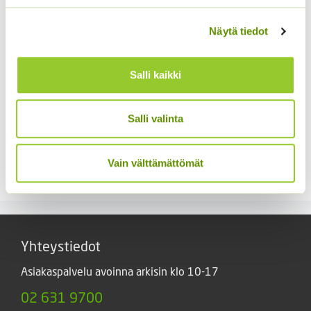
Näytä tiedot
Salli kaikki
Salli valinta
Hämähäkkikukka
Tarhakehäkukka Bon
sekoitus
Bon sekoitus
Vain välttämättömät
2,70
€
3,90
€
Sisältää arvonlisäveron
Sisältää arvonlisäveron
Yhteystiedot
Asiakaspalvelu avoinna arkisin klo 10-17
02 631 9700