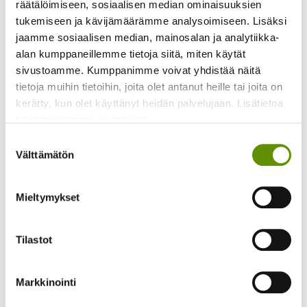
räätälöimiseen, sosiaalisen median ominaisuuksien
tukemiseen ja kävijämäärämme analysoimiseen. Lisäksi
jaamme sosiaalisen median, mainosalan ja analytiikka-
Kääpiöauringonkukka
Kääpiöauringonkukka
alan kumppaneillemme tietoja siitä, miten käytät
Pacino Mix
Pacino Gold
sivustoamme. Kumppanimme voivat yhdistää näitä
3,60
€
3,60
€
Sisältää arvonlisäveron
Sisältää arvonlisäveron
tietoja muihin tietoihin, joita olet antanut heille tai joita on
kerätty, kun olet käyttänyt heidän palvelujaan. Lisätietoa
käyttämistämme evästeistä
Suostumuksen
Välttämätön
valinta
Mieltymykset
Tilastot
Kiinanasteri Fan
Kiinanasteri Matador
sekoitus (noin 100 s.)
3,80
€
Sisältää arvonlisäveron
3,90
€
Sisältää arvonlisäveron
Markkinointi