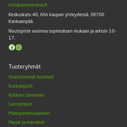
info@siemenvesa.fi
Keskuskatu 40, Aito kaupan yhteydessä. 38700
Kankaanpää.
Noutopiste avoinna sopimuksen mukaan ja arkisin 10-
17.
Facebook
Instagram
Tuoteryhmät
Osastottomat tuotteet
Kukkasipulit
Kukkien siemenet
Lannoitteet
Maanparannusaineet
Marjat ja mansikat