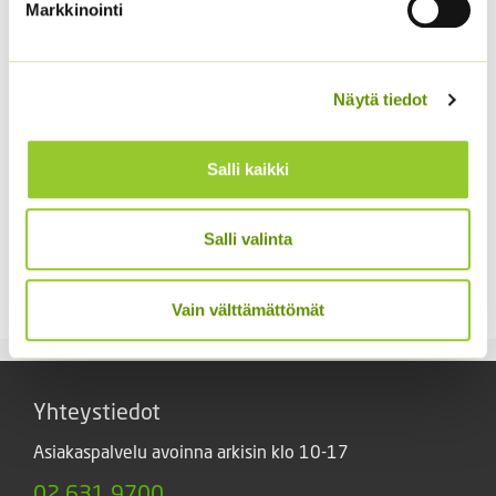
Markkinointi
Näytä tiedot
Salli kaikki
Aitoelämänlanka
Kiinanasteri Hulk (50 s)
Salli valinta
Presto sekoitus
4,00
€
Sisältää arvonlisäveron
2,70
€
Sisältää arvonlisäveron
Vain välttämättömät
Yhteystiedot
Asiakaspalvelu avoinna arkisin klo 10-17
02 631 9700