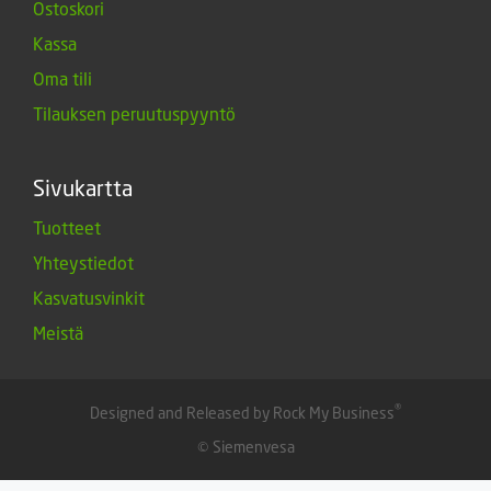
Ostoskori
Kassa
Oma tili
Tilauksen peruutuspyyntö
Sivukartta
Tuotteet
Yhteystiedot
Kasvatusvinkit
Meistä
®
Designed and Released by Rock My Business
© Siemenvesa