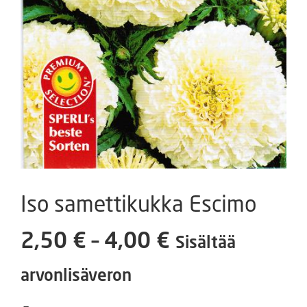
Iso samettikukka Escimo
Hintaluokka:
2,50
€
–
4,00
€
Sisältää
2,50 €
arvonlisäveron
-