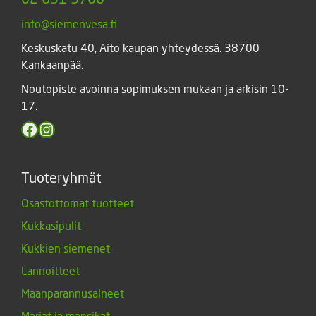
info@siemenvesa.fi
Keskuskatu 40, Aito kaupan yhteydessä. 38700
Kankaanpää.
Noutopiste avoinna sopimuksen mukaan ja arkisin 10-
17.
Facebook
Instagram
Tuoteryhmät
Osastottomat tuotteet
Kukkasipulit
Kukkien siemenet
Lannoitteet
Maanparannusaineet
Marjat ja mansikat