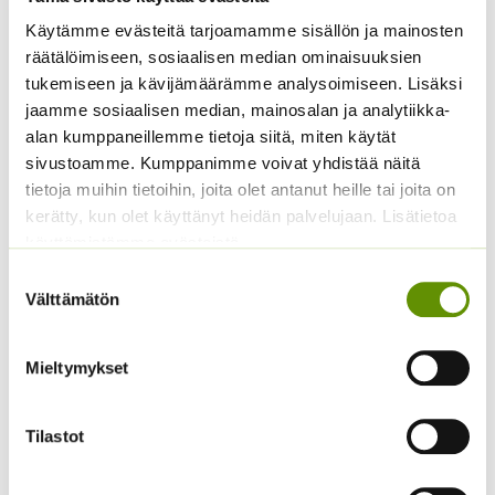
Keltakosmoskukka
Kääpiöauringonkukka
Käytämme evästeitä tarjoamamme sisällön ja mainosten
Cosmic mix.
Music Box 40 s.
räätälöimiseen, sosiaalisen median ominaisuuksien
3,50
€
tukemiseen ja kävijämäärämme analysoimiseen. Lisäksi
Sisältää arvonlisäveron
ALE!
jaamme sosiaalisen median, mainosalan ja analytiikka-
Alkuperäinen
Nykyinen
4,20
€
3,20
€
Sisältää
alan kumppaneillemme tietoja siitä, miten käytät
hinta
hinta
arvonlisäveron
sivustoamme. Kumppanimme voivat yhdistää näitä
oli:
on:
tietoja muihin tietoihin, joita olet antanut heille tai joita on
4,20 €.
3,20 €.
kerätty, kun olet käyttänyt heidän palvelujaan. Lisätietoa
käyttämistämme evästeistä
Suostumuksen
Välttämätön
valinta
Koristekurpitsa Con
Mieltymykset
Tours Native
Kääpiöauringonkukka
4,50
€
Sisältää arvonlisäveron
Pacino Gold
Tilastot
3,60
€
Sisältää arvonlisäveron