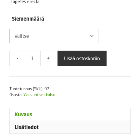
Tagetes erecta
4,00 €
Siemenmäärä
-
+
Lisää ostoskoriin
Iso
samettikukka
Escimo
määrä
Tuotetunnus (SKU):
97
Osasto:
Yksivuotiset kukat
Kuvaus
Lisätiedot