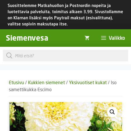
Siirry
Suosittelemme Matkahuollon ja Postnordin nopeita ja
sisältöön
luotettavia palveluita, toimitus
alkaen 3,99.
Sivustollamme
on Klarnan lisäksi myös Paytrail maksut (esivalittuna),
valitse sopivin maksutapa itse.
Siemenvesa
Valikko
Products
search
Etusivu
/
Kukkien siemenet
/
Yksivuotiset kukat
/ Iso
samettikukka Escimo