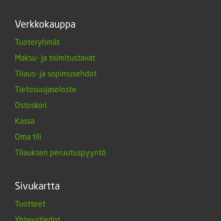
Verkkokauppa
Tuoteryhmät
Maksu- ja toimitustavat
Tilaus- ja sopimusehdot
Tietosuojaseloste
Ostoskori
Kassa
Oma tili
Tilauksen peruutuspyyntö
Sivukartta
Tuotteet
Yhteystiedot