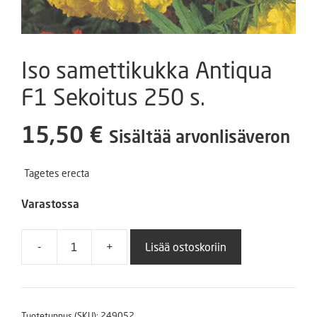
Iso samettikukka Antiqua
F1 Sekoitus 250 s.
15,50
€
Sisältää arvonlisäveron
Tagetes erecta
Varastossa
-
+
Lisää ostoskoriin
Iso
samettikukka
Antiqua
F1
Tuotetunnus (SKU):
249052