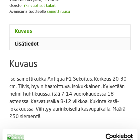
Sekoitus
Osasto:
Yksivuotiset kukat
250
Avainsana tuotteelle
samettiruusu
s.
määrä
Kuvaus
Lisätiedot
Kuvaus
Iso samettikukka Antiqua F1 Sekoitus. Korkeus 20-30
cm. Tiivis, hyvin haaroittuva, isokukkainen. Kylvetään
helmi-huhtikuussa, itää 7-14 vuorokaudessa 18
asteessa. Kasvatusaika 8-12 viikkoa. Kukinta kesä-
lokakuussa. Viihtyy aurinkoisella kasvupaikalla. Määrä
250 siementä.
Tutustu myös