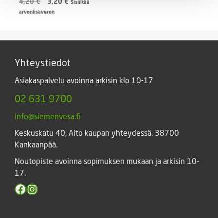
Alkuperäinen
Nykyinen
4,20
€
3,20
€
Sisältää
hinta
hinta
arvonlisäveron
oli:
on:
4,20 €.
3,20 €.
Yhteystiedot
Asiakaspalvelu avoinna arkisin klo 10-17
02 631 9700
info@siemenvesa.fi
Keskuskatu 40, Aito kaupan yhteydessä. 38700
Kankaanpää.
Noutopiste avoinna sopimuksen mukaan ja arkisin 10-
17.
Facebook
Instagram