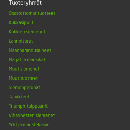
Tuoteryhmät
Osastottomat tuotteet
Kukkasipulit
Kukkien siemenet
Lannoitteet
Maanparannusaineet
Marjat ja mansikat
Muut siemenet
Muut tuotteet
Siemenperunat
Tarvikkeet
Triumph-tulppaanit
Vihannesten siemenet
Yrtit ja maustekasvit