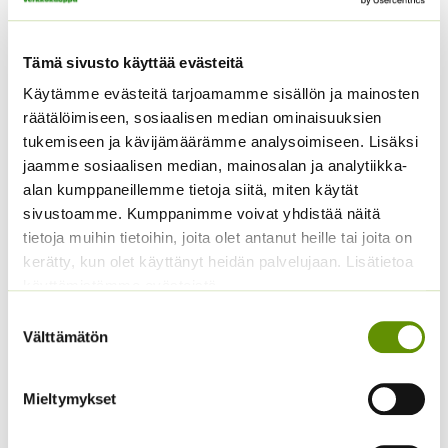
Tämä sivusto käyttää evästeitä
Käytämme evästeitä tarjoamamme sisällön ja mainosten
räätälöimiseen, sosiaalisen median ominaisuuksien
tukemiseen ja kävijämäärämme analysoimiseen. Lisäksi
jaamme sosiaalisen median, mainosalan ja analytiikka-
alan kumppaneillemme tietoja siitä, miten käytät
sivustoamme. Kumppanimme voivat yhdistää näitä
Kääpiöauringonkukka
Tarhakehäkukka Bon
tietoja muihin tietoihin, joita olet antanut heille tai joita on
Pacino Mix
Bon sekoitus
kerätty, kun olet käyttänyt heidän palvelujaan. Lisätietoa
3,60
€
3,90
€
Sisältää arvonlisäveron
Sisältää arvonlisäveron
käyttämistämme evästeistä
Suostumuksen
Välttämätön
valinta
Mieltymykset