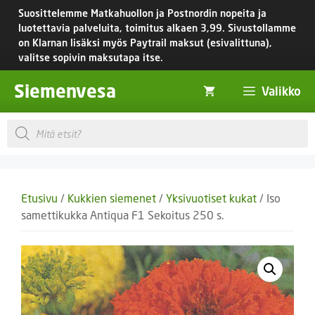
Siirry
Suosittelemme Matkahuollon ja Postnordin nopeita ja
sisältöön
luotettavia palveluita, toimitus
alkaen 3,99.
Sivustollamme
on Klarnan lisäksi myös Paytrail maksut (esivalittuna),
valitse sopivin maksutapa itse.
Siemenvesa
Valikko
Products
search
Etusivu
/
Kukkien siemenet
/
Yksivuotiset kukat
/ Iso
samettikukka Antiqua F1 Sekoitus 250 s.