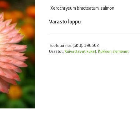
Puutarhatyökalut
Xerochrysum bracteatum, salmon
Askartelutarvikkeet
Varasto loppu
Tuotetunnus (SKU):
196502
Osastot:
Kuivattavat kukat
,
Kukkien siemenet