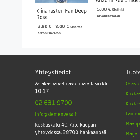
5,00
€
Kiinanasteri Fan Deep
Sisältää
Rose
arvonlisäveron
Hintaluokka:
2,90
€
–
8,00
€
Sisältää
2,90 €
arvonlisäveron
-
8,00 €
Yhteystiedot
Tuot
Asiakaspalvelu avoinna arkisin klo
Osasto
10-17
Kukkas
02 631 9700
Kukki
Lannoi
info@siemenvesa.fi
Maanp
Keskuskatu 40, Aito kaupan
yhteydessä. 38700 Kankaanpää.
Marjat