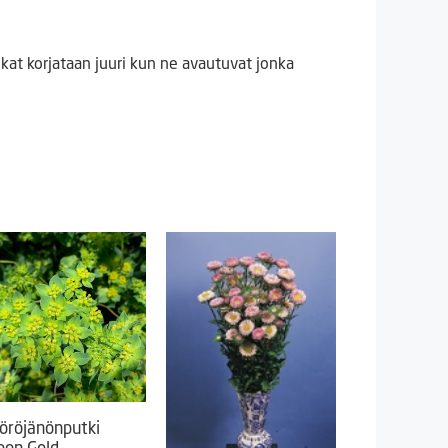
kat korjataan juuri kun ne avautuvat jonka
öröjänönputki
een Gold