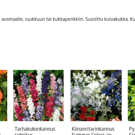
avomaalle, ruukkuun tai kukkapenkkiin. Suosittu kuivakukka. Ku
Tarhakukonkannus
Kiinanritarinkannus
Py
s
sekoitus
Summer Colors an.
Gr