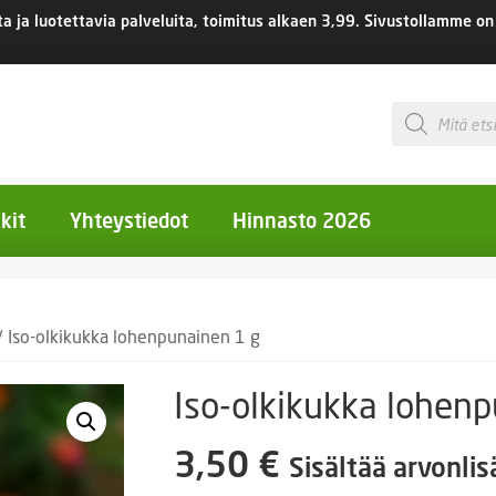
 ja luotettavia palveluita, toimitus
alkaen 3,99.
Sivustollamme on 
Products
search
kit
Yhteystiedot
Hinnasto 2026
otiset kukat
/ Iso-olkikukka lohenpunainen 1 g
otiset kukat
uotiset kukat
Iso-olkikukka lohen
eokset
3,50
€
Sisältää arvonli
Ruukut