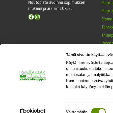
Noutopiste avoinna sopimuksen
Muut 
mukaan ja arkisin 10-17.
Muut 
Facebook
Instagram
Sieme
Tarvik
Triump
Vihan
Yrtit 
Tämä sivusto käyttää eväs
Käytämme evästeitä tarjoa
ominaisuuksien tukemisee
© Siemenvesa
mainosalan ja analytiikka-
Kumppanimme voivat yhdistää 
kun olet käyttänyt heidän 
Suostumuksen
Välttämätön