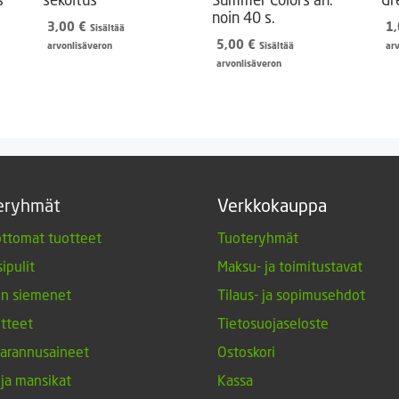
noin 40 s.
3,00
€
1
Sisältää
5,00
€
arvonlisäveron
Sisältää
ar
arvonlisäveron
eryhmät
Verkkokauppa
ttomat tuotteet
Tuoteryhmät
ipulit
Maksu- ja toimitustavat
en siemenet
Tilaus- ja sopimusehdot
tteet
Tietosuojaseloste
arannusaineet
Ostoskori
 ja mansikat
Kassa