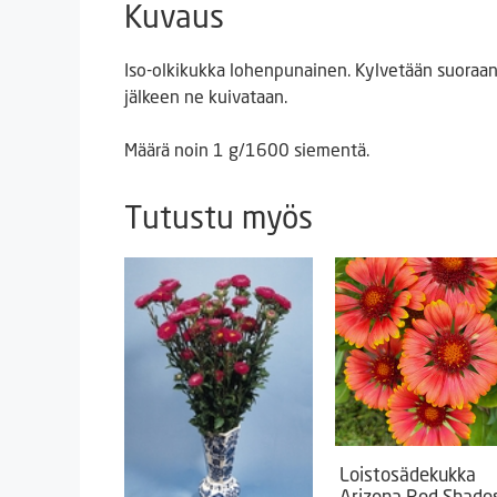
Kuvaus
Iso-olkikukka lohenpunainen. Kylvetään suoraan 
jälkeen ne kuivataan.
Määrä noin 1 g/1600 siementä.
Tutustu myös
Loistosädekukka
Arizona Red Shade