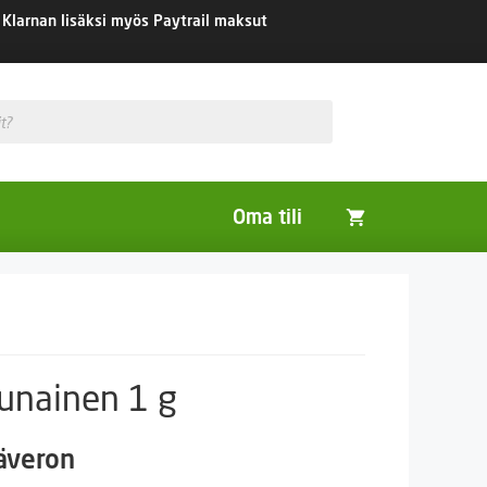
Klarnan lisäksi myös Paytrail maksut
Oma tili
Huonekasvit
Nurmikon siemenet
Viherlannoitus- ja maisemointikasvit
punainen 1 g
säveron