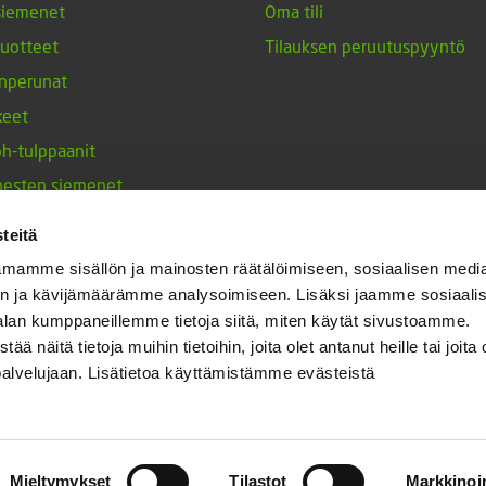
siemenet
Oma tili
tuotteet
Tilauksen peruutuspyyntö
nperunat
keet
h-tulppaanit
nesten siemenet
ja maustekasvit
teitä
mamme sisällön ja mainosten räätälöimiseen, sosiaalisen medi
n ja kävijämäärämme analysoimiseen. Lisäksi jaamme sosiaali
alan kumppaneillemme tietoja siitä, miten käytät sivustoamme.
näitä tietoja muihin tietoihin, joita olet antanut heille tai joita 
palvelujaan. Lisätietoa käyttämistämme evästeistä
Mieltymykset
Tilastot
Markkinoin