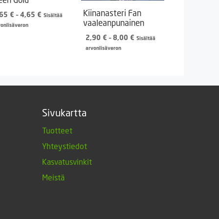
Kiinanasteri Fan
Hintaluokka:
,65
€
–
4,65
€
Sisältää
vaaleanpunainen
1,65 €
vonlisäveron
-
Hintaluokka:
2,90
€
–
8,00
€
Sisältää
4,65 €
2,90 €
arvonlisäveron
-
8,00 €
Sivukartta
Tuotteet
Yhteystiedot
Kasvatusvinkit
Meistä