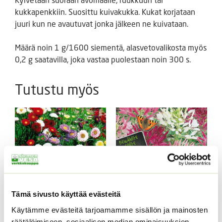
kukkapenkkiin. Suosittu kuivakukka. Kukat korjataan
juuri kun ne avautuvat jonka jälkeen ne kuivataan.
Määrä noin 1 g/1600 siementä, alasvetovalikosta myös
0,2 g saatavilla, joka vastaa puolestaan noin 300 s.
Tutustu myös
Tämä sivusto käyttää evästeitä
Käytämme evästeitä tarjoamamme sisällön ja mainosten
Kiinanasteri Fan
Hämähäkkikukka
sekoitus (noin 100 s.)
sekoitus
räätälöimiseen, sosiaalisen median ominaisuuksien