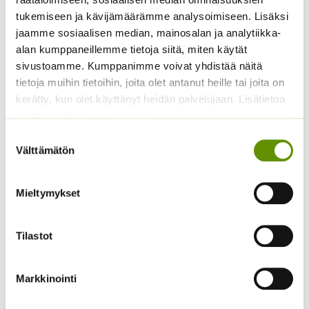
tukemiseen ja kävijämäärämme analysoimiseen. Lisäksi
3,90
€
2,70
€
Sisältää arvonlisäveron
Sisältää arvonlisäveron
jaamme sosiaalisen median, mainosalan ja analytiikka-
alan kumppaneillemme tietoja siitä, miten käytät
sivustoamme. Kumppanimme voivat yhdistää näitä
tietoja muihin tietoihin, joita olet antanut heille tai joita on
kerätty, kun olet käyttänyt heidän palvelujaan. Lisätietoa
käyttämistämme evästeistä
Suostumuksen
Välttämätön
valinta
Koristekurpitsa Con
Tours Native
Tarhakukonkannus
4,50
€
Mieltymykset
Sisältää arvonlisäveron
sekoitus
3,00
€
Sisältää arvonlisäveron
Tilastot
Markkinointi