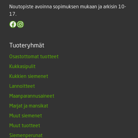
Noutopiste avoinna sopimuksen mukaan ja arkisin 10-
17.
Facebook
Instagram
Tuoteryhmät
Osastottomat tuotteet
Kukkasipulit
Kukkien siemenet
Lannoitteet
Maanparannusaineet
Marjat ja mansikat
Muut siemenet
Muut tuotteet
Siemenperunat