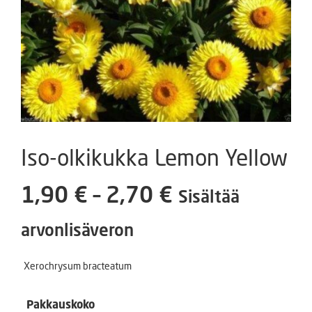
Iso-olkikukka Lemon Yellow
Hintaluokka:
1,90
€
–
2,70
€
Sisältää
1,90 €
arvonlisäveron
-
Xerochrysum bracteatum
2,70 €
Pakkauskoko