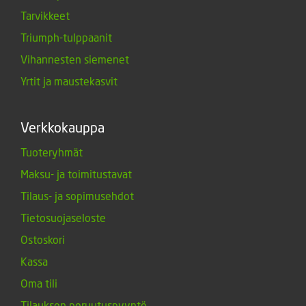
Tarvikkeet
Triumph-tulppaanit
Vihannesten siemenet
Yrtit ja maustekasvit
Verkkokauppa
Tuoteryhmät
Maksu- ja toimitustavat
Tilaus- ja sopimusehdot
Tietosuojaseloste
Ostoskori
Kassa
Oma tili
Tilauksen peruutuspyyntö