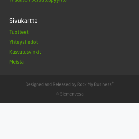
Sivukartta
Tuotteet
Yhteystiedot
Kasvatusvinkit
Meistä
®
Designed and Released by Rock My Business
© Siemenvesa