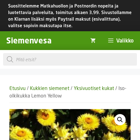
Siirry
Suosittelemme Matkahuollon ja Postnordin nopeita ja
sisältöön
luotettavia palveluita, toimitus
alkaen 3,99.
Sivustollamme
on Klarnan lisäksi myös Paytrail maksut (esivalittuna),
valitse sopivin maksutapa itse.
Siemenvesa
Valikko
Products
search
Etusivu
/
Kukkien siemenet
/
Yksivuotiset kukat
/ Iso-
olkikukka Lemon Yellow