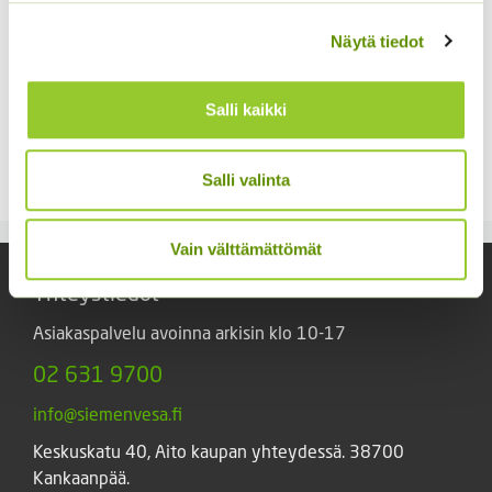
Näytä tiedot
Salli kaikki
Kääpiöauringonkukka
Tuoksuherne Little
Pacino Mix
Sweetheart (an)
3,60
€
2,80
€
Salli valinta
Sisältää arvonlisäveron
Sisältää arvonlisäveron
Vain välttämättömät
Yhteystiedot
Asiakaspalvelu avoinna arkisin klo 10-17
02 631 9700
info@siemenvesa.fi
Keskuskatu 40, Aito kaupan yhteydessä. 38700
Kankaanpää.