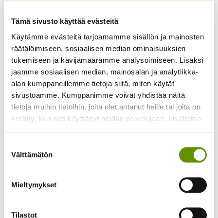
Tämä sivusto käyttää evästeitä
Käytämme evästeitä tarjoamamme sisällön ja mainosten
räätälöimiseen, sosiaalisen median ominaisuuksien
tukemiseen ja kävijämäärämme analysoimiseen. Lisäksi
jaamme sosiaalisen median, mainosalan ja analytiikka-
alan kumppaneillemme tietoja siitä, miten käytät
Kiinanasteri Hulk (50 s)
Kiinanasteri Fan
sivustoamme. Kumppanimme voivat yhdistää näitä
sekoitus (noin 100 s.)
4,00
€
Sisältää arvonlisäveron
tietoja muihin tietoihin, joita olet antanut heille tai joita on
3,90
€
Sisältää arvonlisäveron
kerätty, kun olet käyttänyt heidän palvelujaan. Lisätietoa
käyttämistämme evästeistä
Suostumuksen
Välttämätön
valinta
Mieltymykset
Tilastot