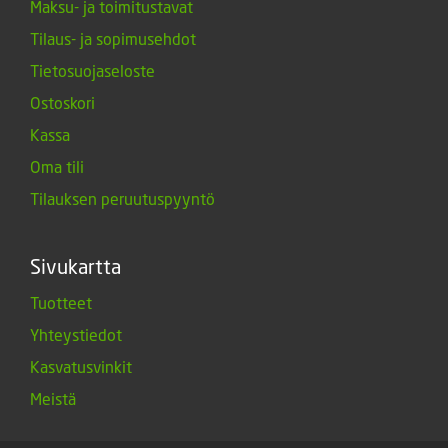
Maksu- ja toimitustavat
Tilaus- ja sopimusehdot
Tietosuojaseloste
Ostoskori
Kassa
Oma tili
Tilauksen peruutuspyyntö
Sivukartta
Tuotteet
Yhteystiedot
Kasvatusvinkit
Meistä