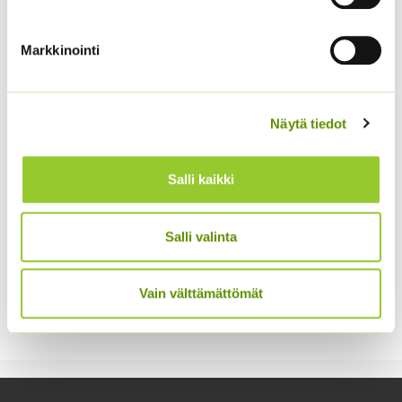
Tarhakehäkukka Bon
Kääpiöauringonkukka
Bon sekoitus
Teddy Bear
Markkinointi
3,90
€
2,95
€
Sisältää arvonlisäveron
Sisältää arvonlisäveron
Näytä tiedot
Salli kaikki
Salli valinta
Hämähäkkikukka
Kaliforniantuliunikko
Vain välttämättömät
sekoitus
Sperli Dalli
2,70
€
5,50
€
Sisältää arvonlisäveron
Sisältää arvonlisäveron