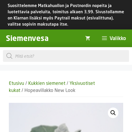
Siirry
Suosittelemme Matkahuollon ja Postnordin nopeita ja
sisältöön
luotettavia palveluita, toimitus
alkaen 3,99.
Sivustollamme
on Klarnan lisäksi myös Paytrail maksut (esivalittuna),
valitse sopivin maksutapa itse.
Siemenvesa
Valikko
Products
search
Etusivu
/
Kukkien siemenet
/
Yksivuotiset
kukat
/ Hopeavillakko New Look