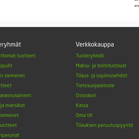
4,65 €
ar
eryhmät
Verkkokauppa
ttomat tuotteet
Tuoteryhmät
ipulit
Maksu- ja toimitustavat
en siemenet
Tilaus- ja sopimusehdot
tteet
Tietosuojaseloste
arannusaineet
Ostoskori
 ja mansikat
Kassa
siemenet
Oma tili
tuotteet
Tilauksen peruutuspyyntö
nperunat