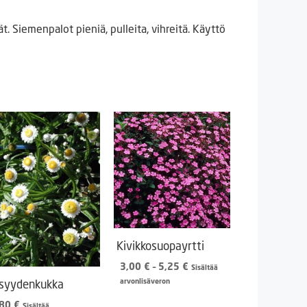
 Siemenpalot pieniä, pulleita, vihreitä. Käyttö
Kivikkosuopayrtti
Hintaluokka:
3,00
€
–
5,25
€
Sisältää
3,00 €
arvonlisäveron
isyydenkukka
-
,80
€
5,25 €
Sisältää