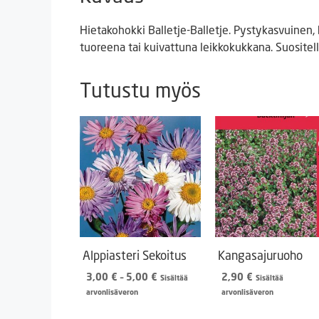
Hietakohokki Balletje-Balletje. Pystykasvuinen,
tuoreena tai kuivattuna leikkokukkana. Suositel
Tutustu myös
Alppiasteri Sekoitus
Kangasajuruoho
Hintaluokka:
3,00
€
–
5,00
€
2,90
€
Sisältää
Sisältää
3,00 €
arvonlisäveron
arvonlisäveron
-
5,00 €