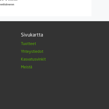
vonlisäveron
Sivukartta
Tuotteet
Yhteystiedot
Kasvatusvinkit
Meistä