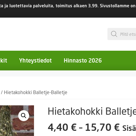
 ja luotettavia palveluita, toimitus
alkaen 3,99.
Sivustollamme on 
Products
search
kit
Yhteystiedot
Hinnasto 2026
otiset kukat
/ Hietakohokki Balletje-Balletje
otiset kukat
uotiset kukat
Hietakohokki Balletje
eokset
Hin
4,40
€
–
15,70
€
Sisä
Ruukut