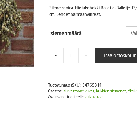
4,4
Puutarhatyökalut
Silene conica. Hietakohokki Balletje-Balletje.
Askartelutarvikkeet
cm. Lehdet harmaanvihreät.
-
15,
siemenmäärä
-
+
Lisää ostoskoriin
Hietakohokki
Balletje-
Balletje
määrä
Tuotetunnus (SKU):
247653-M
Osastot:
Kuivattavat kukat
,
Kukkien siemenet
,
Yksiv
Avainsana tuotteelle
kuivakukka