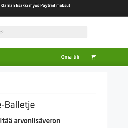
Klarnan lisäksi myös Paytrail maksut
Oma tili
Huonekasvit
Nurmikon siemenet
Viherlannoitus- ja maisemointikasvit
-Balletje
taluokka:
ltää arvonlisäveron