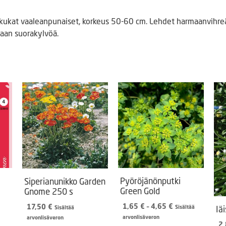
 kukat vaaleanpunaiset, korkeus 50-60 cm. Lehdet harmaanvihreät.
laan suorakylvöä.
Pyöröjänönputki
Siperianunikko Garden
Green Gold
Gnome 250 s
Hintaluokka:
1,65
€
–
4,65
€
17,50
€
Sisältää
Iä
Sisältää
1,65 €
arvonlisäveron
arvonlisäveron
2
-