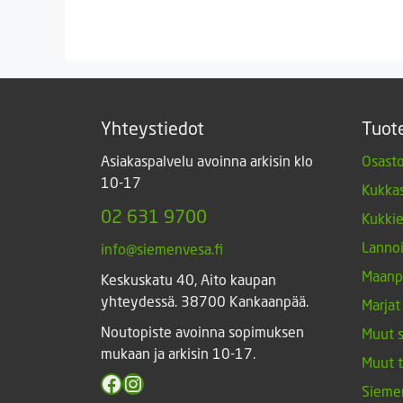
Yhteystiedot
Tuot
Asiakaspalvelu avoinna arkisin klo
Osasto
10-17
Kukkas
02 631 9700
Kukki
Lannoi
info@siemenvesa.fi
Maanp
Keskuskatu 40, Aito kaupan
yhteydessä. 38700 Kankaanpää.
Marjat
Noutopiste avoinna sopimuksen
Muut 
mukaan ja arkisin 10-17.
Muut 
Facebook
Instagram
Sieme