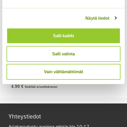
Näytä tiedot
Salli kaikki
Salli valinta
Kiinanasteri Benary’s
Kääpiöauringonkukka
Princess
Pacino Mix
(jättiläisprinsessa) 100
Vain välttämättömät
3,60
€
Sisältää arvonlisäveron
s.
4,90
€
Sisältää arvonlisäveron
Yhteystiedot
Asiakaspalvelu avoinna arkisin klo 10-17