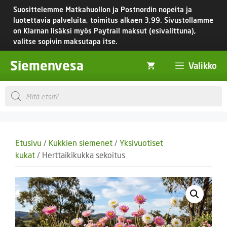
Siirry
Suosittelemme Matkahuollon ja Postnordin nopeita ja
sisältöön
luotettavia palveluita, toimitus
alkaen 3,99.
Sivustollamme
on Klarnan lisäksi myös Paytrail maksut (esivalittuna),
valitse sopivin maksutapa itse.
Siemenvesa
Valikko
Products
search
Etusivu
/
Kukkien siemenet
/
Yksivuotiset
kukat
/ Herttaikikukka sekoitus