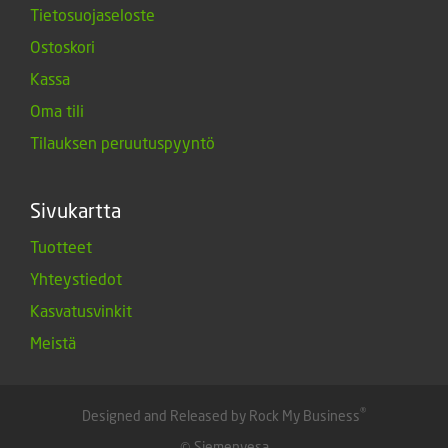
Tietosuojaseloste
Ostoskori
Kassa
Oma tili
Tilauksen peruutuspyyntö
Sivukartta
Tuotteet
Yhteystiedot
Kasvatusvinkit
Meistä
®
Designed and Released by Rock My Business
© Siemenvesa