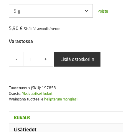
Poista
5,90
€
Sisältää arvonlisäveron
Varastossa
-
+
Lisää ostoskoriin
Herttaikikukka
sekoitus
määrä
Tuotetunnus (SKU):
197853
Osasto:
Yksivuotiset kukat
Avainsana tuotteelle
helipterum manglesii
Kuvaus
Lisätiedot