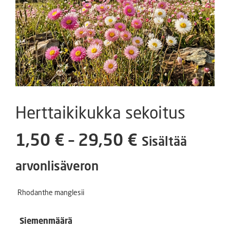
Herttaikikukka sekoitus
Hintaluokka
1,50
€
–
29,50
€
Sisältää
1,50 €
arvonlisäveron
-
Rhodanthe manglesii
29,50 €
Siemenmäärä