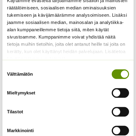
Käytämme evästeitä tarjoamamme sisällön ja mainosten
räätälöimiseen, sosiaalisen median ominaisuuksien
tukemiseen ja kävijämäärämme analysoimiseen. Lisäksi
jaamme sosiaalisen median, mainosalan ja analytiikka-
Kääpiöauringonkukka
Punakosmoskukka
alan kumppaneillemme tietoja siitä, miten käytät
Pacino Gold
Sperli’s Mix Dreams
sivustoamme. Kumppanimme voivat yhdistää näitä
3,60
€
5,20
€
Sisältää arvonlisäveron
Sisältää arvonlisäveron
tietoja muihin tietoihin, joita olet antanut heille tai joita on
kerätty, kun olet käyttänyt heidän palvelujaan. Lisätietoa
käyttämistämme evästeistä
Suostumuksen
Välttämätön
valinta
Mieltymykset
Tilastot
Tarhakukonkannus
Kiinanasteri Fan
sekoitus
sekoitus (noin 100 s.)
3,00
€
3,90
€
Sisältää arvonlisäveron
Sisältää arvonlisäveron
Markkinointi