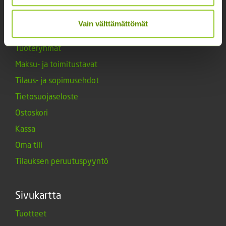
Vain välttämättömät
Verkkokauppa
Tuoteryhmät
Maksu- ja toimitustavat
Tilaus- ja sopimusehdot
Tietosuojaseloste
Ostoskori
Kassa
Oma tili
Tilauksen peruutuspyyntö
Sivukartta
Tuotteet