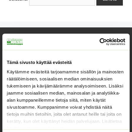
Yhteystiedot
Asiakaspalvelu avoinna arkisin klo 10-17
02 631 9700
Tämä sivusto käyttää evästeitä
Käytämme evästeitä tarjoamamme sisällön ja mainosten
info@siemenvesa.fi
räätälöimiseen, sosiaalisen median ominaisuuksien
Keskuskatu 40, Aito kaupan yhteydessä. 38700
tukemiseen ja kävijämäärämme analysoimiseen. Lisäksi
Kankaanpää.
jaamme sosiaalisen median, mainosalan ja analytiikka-
alan kumppaneillemme tietoja siitä, miten käytät
Noutopiste avoinna sopimuksen mukaan ja arkisin 10-
sivustoamme. Kumppanimme voivat yhdistää näitä
17.
tietoja muihin tietoihin, joita olet antanut heille tai joita on
Facebook
Instagram
kerätty, kun olet käyttänyt heidän palvelujaan. Lisätietoa
käyttämistämme evästeistä