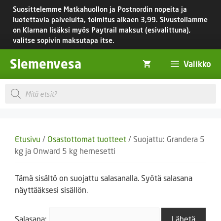
Siirry
Suosittelemme Matkahuollon ja Postnordin nopeita ja
sisältöön
luotettavia palveluita, toimitus
alkaen 3,99.
Sivustollamme
on Klarnan lisäksi myös Paytrail maksut (esivalittuna),
valitse sopivin maksutapa itse.
Siemenvesa
Valikko
Products
search
Etusivu
/
Osastottomat tuotteet
/ Suojattu: Grandera 5
kg ja Onward 5 kg hernesetti
Tämä sisältö on suojattu salasanalla. Syötä salasana
näyttääksesi sisällön.
Salasana: