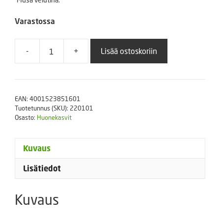
Varastossa
-
+
Lisää ostoskoriin
Intianbanaani
Sperli's
Coco
määrä
EAN:
4001523851601
Tuotetunnus (SKU):
220101
Osasto:
Huonekasvit
Kuvaus
Lisätiedot
Kuvaus