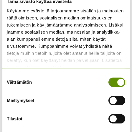
Tämä sivusto käyttää evästeitä
3,50 €
Hintaluokka:
4,40
€
–
22,50
€
arvonlisäveron
Sisältää
-
4,40 €
arvonlisäveron
Käytämme evästeitä tarjoamamme sisällön ja mainosten
17,50 €
-
räätälöimiseen, sosiaalisen median ominaisuuksien
22,50 €
tukemiseen ja kävijämäärämme analysoimiseen. Lisäksi
jaamme sosiaalisen median, mainosalan ja analytiikka-
alan kumppaneillemme tietoja siitä, miten käytät
sivustoamme. Kumppanimme voivat yhdistää näitä
tietoja muihin tietoihin, joita olet antanut heille tai joita on
kerätty, kun olet käyttänyt heidän palvelujaan. Lisätietoa
käyttämistämme evästeistä
Pelargoni Horizon
Suostumuksen
Sekoitus
Välttämätön
valinta
Hintaluokka:
4,10
€
–
21,50
€
Sisältää
4,10 €
arvonlisäveron
Mieltymykset
Laukkaneilikka Morning
-
Star White
21,50 €
Hintaluokka:
4,00
€
–
9,00
€
Sisältää
Tilastot
4,00 €
arvonlisäveron
-