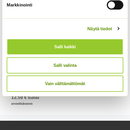
9,00 €
Markkinointi
Näytä tiedot
Salli kaikki
Laukkaneilikka Morning
Salli valinta
Star Deep Rose an
4,00
€
Sisältää arvonlisäveron
Loistosädekukka
Vain välttämättömät
Arizona Apricot 250 s
12,50
€
Sisältää
arvonlisäveron