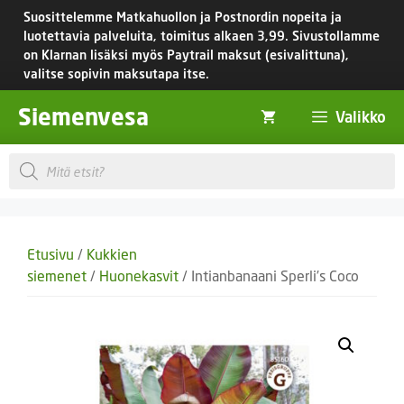
Siirry
Suosittelemme Matkahuollon ja Postnordin nopeita ja
sisältöön
luotettavia palveluita, toimitus
alkaen 3,99.
Sivustollamme
on Klarnan lisäksi myös Paytrail maksut (esivalittuna),
valitse sopivin maksutapa itse.
Siemenvesa
Valikko
Products
search
Etusivu
/
Kukkien
siemenet
/
Huonekasvit
/ Intianbanaani Sperli’s Coco