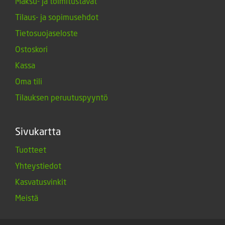
Maksu- ja toimitustavat
Tilaus- ja sopimusehdot
Tietosuojaseloste
Ostoskori
Kassa
Oma tili
Tilauksen peruutuspyyntö
Sivukartta
Tuotteet
Yhteystiedot
Kasvatusvinkit
Meistä