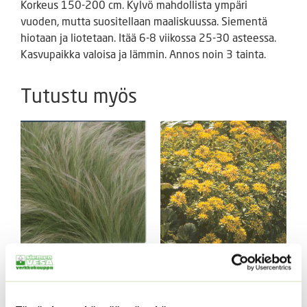
Korkeus 150-200 cm. Kylvö mahdollista ympäri
vuoden, mutta suositellaan maaliskuussa. Siementä
hiotaan ja liotetaan. Itää 6-8 viikossa 25-30 asteessa.
Kasvupaikka valoisa ja lämmin. Annos noin 3 tainta.
Tutustu myös
Hentohöyhenheinä
Amurinmaksaruoho
Pony Tails
Sedum selskianum
Spirit
Hintaluokka:
3,50
€
–
17,50
€
Sisältää