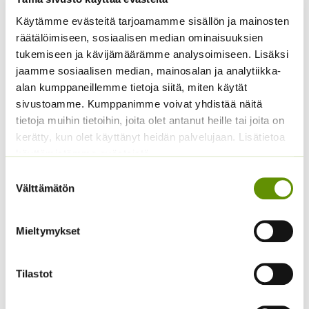
Käytämme evästeitä tarjoamamme sisällön ja mainosten
räätälöimiseen, sosiaalisen median ominaisuuksien
tukemiseen ja kävijämäärämme analysoimiseen. Lisäksi
jaamme sosiaalisen median, mainosalan ja analytiikka-
alan kumppaneillemme tietoja siitä, miten käytät
sivustoamme. Kumppanimme voivat yhdistää näitä
Rosmariini 1 tai 5 g
Ryytisalvia
tietoja muihin tietoihin, joita olet antanut heille tai joita on
Hintaluokka:
11,90
€
–
22,90
€
2,60
€
Sisältää
Sisältää arvonlisäveron
kerätty, kun olet käyttänyt heidän palvelujaan. Lisätietoa
11,90 €
arvonlisäveron
käyttämistämme evästeistä
-
22,90 €
Suostumuksen
Välttämätön
valinta
Mieltymykset
Tilastot
Kamomillasaunio 5 g
Kesäkynteli 5 g