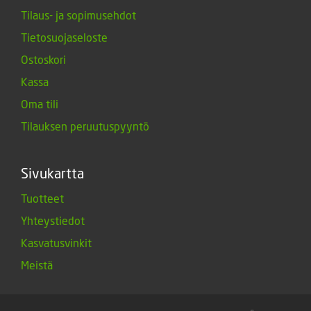
Tilaus- ja sopimusehdot
Tietosuojaseloste
Ostoskori
Kassa
Oma tili
Tilauksen peruutuspyyntö
Sivukartta
Tuotteet
Yhteystiedot
Kasvatusvinkit
Meistä