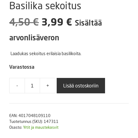
Basilika sekoitus
Alkuperäinen
Nykyinen
4,50
€
3,99
€
Sisältää
hinta
hinta
arvonlisäveron
oli:
on:
Laadukas sekoitus erilaisia basilikoita.
4,50 €.
3,99 €.
Varastossa
-
+
Lisää ostoskoriin
Basilika
sekoitus
määrä
EAN:
4017048109110
Tuotetunnus (SKU):
147311
Osasto:
Yrtit ja maustekasvit