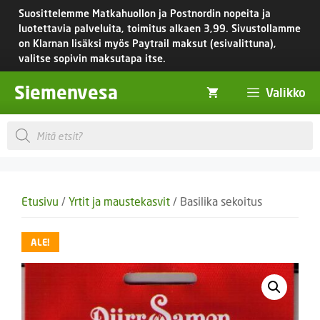
Siirry
Suosittelemme Matkahuollon ja Postnordin nopeita ja
sisältöön
luotettavia palveluita, toimitus
alkaen 3,99.
Sivustollamme
on Klarnan lisäksi myös Paytrail maksut (esivalittuna),
valitse sopivin maksutapa itse.
Siemenvesa
Valikko
Products
search
Etusivu
/
Yrtit ja maustekasvit
/ Basilika sekoitus
ALE!