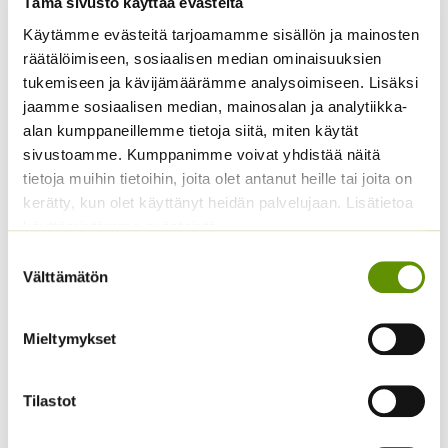
Tämä sivusto käyttää evästeitä
Käytämme evästeitä tarjoamamme sisällön ja mainosten
räätälöimiseen, sosiaalisen median ominaisuuksien
tukemiseen ja kävijämäärämme analysoimiseen. Lisäksi
jaamme sosiaalisen median, mainosalan ja analytiikka-
alan kumppaneillemme tietoja siitä, miten käytät
Tuoksuherne Little
Kääpiöauringonkukka
sivustoamme. Kumppanimme voivat yhdistää näitä
Sweetheart (an)
Teddy Bear
tietoja muihin tietoihin, joita olet antanut heille tai joita on
2,80
€
2,95
€
kerätty, kun olet käyttänyt heidän palvelujaan. Lisätietoa
Sisältää arvonlisäveron
Sisältää arvonlisäveron
käyttämistämme evästeistä
Suostumuksen
Välttämätön
valinta
Mieltymykset
Tilastot
Kääpiöauringonkukka
Kiinanasteri Benary’s