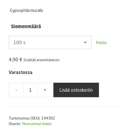
-
Gypsophila muralis
24,50 €
Siemenmäärä
Poista
4,90
€
Sisältää arvonlisäveron
Varastossa
-
+
Lisää ostoskoriin
Amppeliharso
Gypsy
White
määrä
Tuotetunnus (SKU):
194302
Osasto:
Yksivuotiset kukat