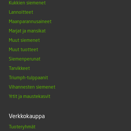
Kukkien siemenet
Lannoitteet
Maanparannusaineet
Marjat ja mansikat
Muut siemenet
Muut tuotteet
Siemenperunat
Tarvikkeet
Triumph-tulppaanit
Vihannesten siemenet
Yrtit ja maustekasvit
Verkkokauppa
Tuoteryhmät