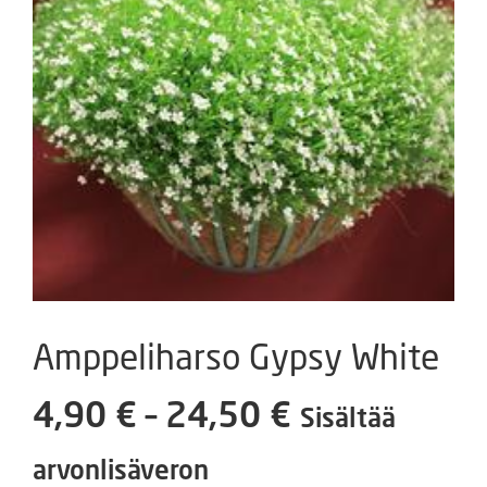
Amppeliharso Gypsy White
Hintaluokka
4,90
€
–
24,50
€
Sisältää
4,90 €
arvonlisäveron