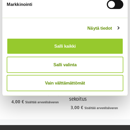
Music Box 40 s.
Princess
Markkinointi
(jättiläisprinsessa) 100
3,50
€
Sisältää arvonlisäveron
s.
4,90
€
Sisältää arvonlisäveron
Näytä tiedot
Salli kaikki
Salli valinta
Vain välttämättömät
Kiinanasteri Hulk (50 s)
Tarhakukonkannus
sekoitus
4,00
€
Sisältää arvonlisäveron
3,00
€
Sisältää arvonlisäveron