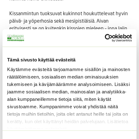
Kissanmintun tuoksuvat kukinnot houkuttelevat hyvin
päivä- ja yöperhosia sekä mesipistiäisiä. Aivan
erityisesti se on kuitenkin kissojen mieleen – jopa lajin
tieteellinen nimi cataria tulee latinan kielen kissaa
tarkoittavasta sanasta catus. Rottien ja hiirten sen
sijaan sanotaan karttavan sitä. Kasvin alkuperäiset
kasvupaikat ovat Vähä-Aasiassa. Meidän luonnossamme
Tämä sivusto käyttää evästeitä
sitä kasvaa muistona rohdosviljelystä vanhojen
Käytämme evästeitä tarjoamamme sisällön ja mainosten
asumusten liepeillä ja raunioilla sekä satunnaisena
räätälöimiseen, sosiaalisen median ominaisuuksien
siementulokkaana lastauspaikoilla.
tukemiseen ja kävijämäärämme analysoimiseen. Lisäksi
jaamme sosiaalisen median, mainosalan ja analytiikka-
Kissanmintun kukkivia versonlatvoja ja koko muutakin
alan kumppaneillemme tietoja siitä, miten käytät
maanpäällistä osaa käytettiin aikaisemmin yleisesti
sivustoamme. Kumppanimme voivat yhdistää näitä
rauhoittavana ja ruuansulatusta edistävänä rohtona.
tietoja muihin tietoihin, joita olet antanut heille tai joita on
Sillä hoidettiin myös haavoja, särkyjä ja naistenvaivoja.
kerätty, kun olet käyttänyt heidän palvelujaan. Lisätietoa
Historia tietää kasville muitakin käyttötapoja:
käyttämistämme evästeistä
pyöveleitä neuvottiin pureskelemaan kasvin juurta
Suostumuksen