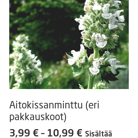
Aitokissanminttu (eri
pakkauskoot)
Hintaluokka
3,99
€
–
10,99
€
Sisältää