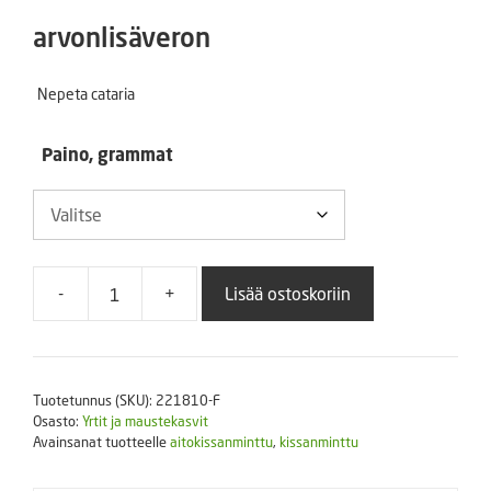
3,99 €
arvonlisäveron
-
Nepeta cataria
10,99 €
Paino, grammat
-
+
Lisää ostoskoriin
Aitokissanminttu
(eri
pakkauskoot)
määrä
Tuotetunnus (SKU):
221810-F
Osasto:
Yrtit ja maustekasvit
Avainsanat tuotteelle
aitokissanminttu
,
kissanminttu