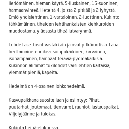
lieriömäinen, hieman käyrä, 5-liuskainen, 15-suoninen,
harmaanvihreä. Heteitä 4, joista 2 pitkää ja 2 lyhyttä.
Emiö yhdislehtinen, 1-vartaloinen, 2-luottinen. Kukinto
tähkämäinen, tiheiden lehtihankaisten kiehkuroiden
muodostama, yläosasta tiheä latvaryhmä.
Lehdet asettuvat vastakkain ja ovat pitkäruotisia. Lapa
herttamainen–puikea, suippokärkinen, karvainen,
isohampainen, hampaat teräviä–pyöreäkärkisiä.
Kukinnon alimmat tukilehdet varsilehtien kaltaisia,
ylemmät pieniä, kapeita.
Hedelmä on 4-osainen lohkohedelmä.
Kasvupaikkana suositellaan ja esiintyy: Pihat,
puutarhat, joutomaat, tienvarret, rauniot, lastauspaikat.
Viljelyjäänne ja tulokas.
Kukinta heinä–elokuussa.