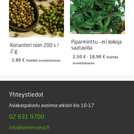
Piparminttu – eri kokoja
Korianteri noin 200 s /
saatavilla
2 g.
Hintaluokka:
2,50
€
–
18,90
€
Sisältää
2,80
€
Sisältää arvonlisäveron
2,50 €
arvonlisäveron
-
18,90 €
Yhteystiedot
Asiakaspalvelu avoinna arkisin klo 10-17
02 631 9700
info@siemenvesa.fi