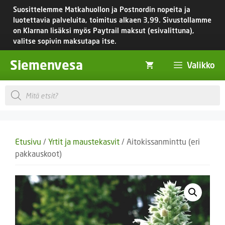
Siirry
Suosittelemme Matkahuollon ja Postnordin nopeita ja
sisältöön
luotettavia palveluita, toimitus
alkaen 3,99.
Sivustollamme
on Klarnan lisäksi myös Paytrail maksut (esivalittuna),
valitse sopivin maksutapa itse.
Siemenvesa
Valikko
Products
search
Etusivu
/
Yrtit ja maustekasvit
/ Aitokissanminttu (eri
pakkauskoot)