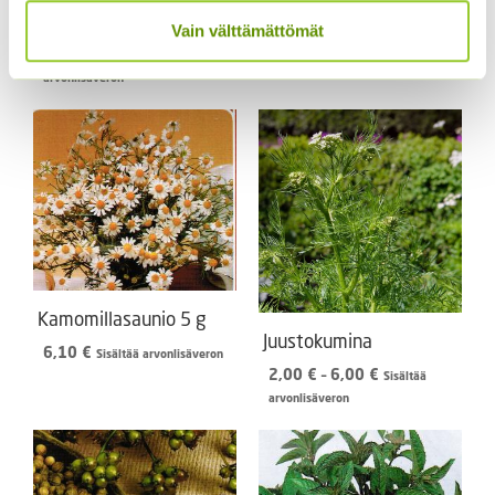
Maustekirveli
Vain välttämättömät
Kumina
Hintaluokka:
2,10
€
–
12,50
€
Sisältää
2,50
€
Sisältää arvonlisäveron
2,10 €
arvonlisäveron
-
12,50 €
Kamomillasaunio 5 g
Juustokumina
6,10
€
Sisältää arvonlisäveron
Hintaluokka:
2,00
€
–
6,00
€
Sisältää
2,00 €
arvonlisäveron
-
6,00 €