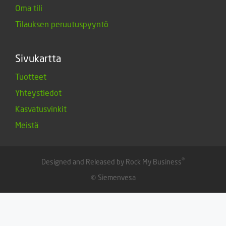
Oma tili
Tilauksen peruutuspyyntö
Sivukartta
Tuotteet
Yhteystiedot
Kasvatusvinkit
Meistä
®
Designed and Released by Rock My Business
© Siemenvesa