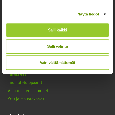
Osastottomat tuotteet
Kukkasipulit
Näytä tiedot
Kukkien siemenet
Lannoitteet
Salli kaikki
Maanparannusaineet
Marjat ja mansikat
Salli valinta
Muut siemenet
Muut tuotteet
Vain välttämättömät
Siemenperunat
Tarvikkeet
Triumph-tulppaanit
Vihannesten siemenet
Yrtit ja maustekasvit