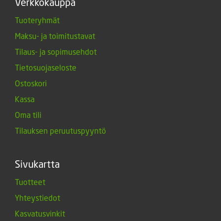
Verkkokauppa
Tuoteryhmät
Maksu- ja toimitustavat
Tilaus- ja sopimusehdot
Tietosuojaseloste
Ostoskori
Kassa
Oma tili
Tilauksen peruutuspyyntö
Sivukartta
Tuotteet
Yhteystiedot
Kasvatusvinkit