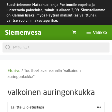
Siirry
Suosittelemme Matkahuollon ja Postnordin nopeita ja
sisältöön
luotettavia palveluita, toimitus
alkaen 3,99.
Sivustollamme
on Klarnan lisäksi myös Paytrail maksut (esivalittuna),
valitse sopivin maksutapa itse.
Siemenvesa
Valikko
Products
search
Etusivu
/ Tuotteet avainsanalla “valkoinen
auringonkukka”
valkoinen auringonkukka