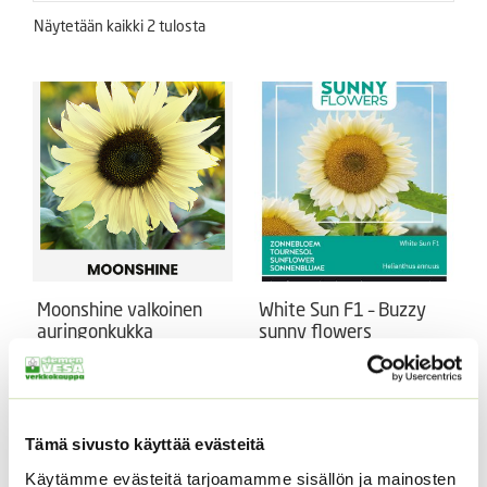
Näytetään kaikki 2 tulosta
Moonshine valkoinen
White Sun F1 – Buzzy
auringonkukka
sunny flowers
valkoinen
Helianthus annuus
auringonkukka
’Moonshine’
Helianthus annuus ’White
3,95
€
Sisältää arvonlisäveron
Sun F1’
Tämä sivusto käyttää evästeitä
6,95
€
Sisältää arvonlisäveron
Käytämme evästeitä tarjoamamme sisällön ja mainosten