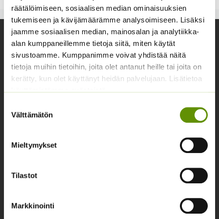
räätälöimiseen, sosiaalisen median ominaisuuksien
tukemiseen ja kävijämäärämme analysoimiseen. Lisäksi
jaamme sosiaalisen median, mainosalan ja analytiikka-
Yhteystiedot
alan kumppaneillemme tietoja siitä, miten käytät
sivustoamme. Kumppanimme voivat yhdistää näitä
Asiakaspalvelu avoinna arkisin klo 10-17
tietoja muihin tietoihin, joita olet antanut heille tai joita on
02 631 9700
kerätty, kun olet käyttänyt heidän palvelujaan. Lisätietoa
käyttämistämme evästeistä
info@siemenvesa.fi
Suostumuksen
Keskuskatu 40, Aito kaupan yhteydessä. 38700
Välttämätön
valinta
Kankaanpää.
Noutopiste avoinna sopimuksen mukaan ja arkisin 10-
Mieltymykset
17.
Facebook
Instagram
Tilastot
Tuoteryhmät
Markkinointi