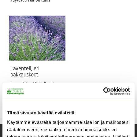
Laventeli, eri
pakkauskoot.
Lavandula officinalis tai
angustifolia, tähkälaventeli.
Hintaluokka:
4,15
€
–
18,40
€
Sisältää
4,15 €
arvonlisäveron
-
Tämä sivusto käyttää evästeitä
18,40 €
Käytämme evästeitä tarjoamamme sisällön ja mainosten
räätälöimiseen, sosiaalisen median ominaisuuksien
tukemiseen ja kävijämäärämme analysoimiseen. Lisäksi