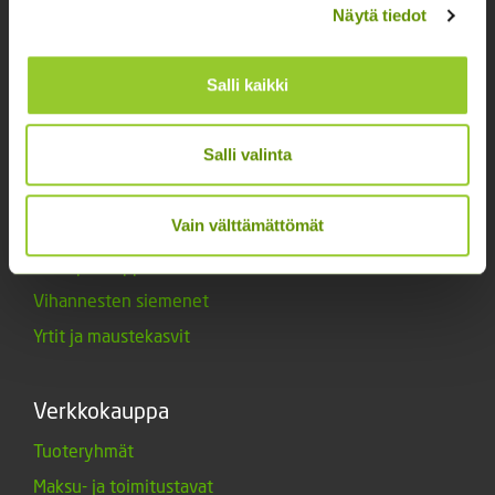
Näytä tiedot
Lannoitteet
Maanparannusaineet
Salli kaikki
Marjat ja mansikat
Muut siemenet
Salli valinta
Muut tuotteet
Siemenperunat
Vain välttämättömät
Tarvikkeet
Triumph-tulppaanit
Vihannesten siemenet
Yrtit ja maustekasvit
Verkkokauppa
Tuoteryhmät
Maksu- ja toimitustavat