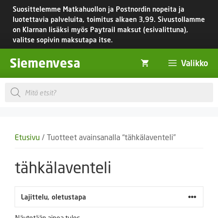
Siirry
Suosittelemme Matkahuollon ja Postnordin nopeita ja
sisältöön
luotettavia palveluita, toimitus
alkaen 3,99.
Sivustollamme
on Klarnan lisäksi myös Paytrail maksut (esivalittuna),
valitse sopivin maksutapa itse.
Siemenvesa
Valikko
Products
search
Etusivu
/ Tuotteet avainsanalla “tähkälaventeli”
tähkälaventeli
Näytetään ainoa tulos