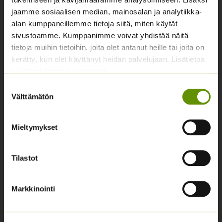
Yhteystiedot
jaamme sosiaalisen median, mainosalan ja analytiikka-
Asiakaspalvelu avoinna arkisin klo 10-17
alan kumppaneillemme tietoja siitä, miten käytät
sivustoamme. Kumppanimme voivat yhdistää näitä
02 631 9700
tietoja muihin tietoihin, joita olet antanut heille tai joita on
info@siemenvesa.fi
kerätty, kun olet käyttänyt heidän palvelujaan. Lisätietoa
käyttämistämme evästeistä
Keskuskatu 40, Aito kaupan yhteydessä. 38700
Kankaanpää.
Suostumuksen
Välttämätön
valinta
Noutopiste avoinna sopimuksen mukaan ja arkisin 10-
17.
Facebook
Instagram
Mieltymykset
Tilastot
Tuoteryhmät
Osastottomat tuotteet
Markkinointi
Kukkasipulit
Kukkien siemenet