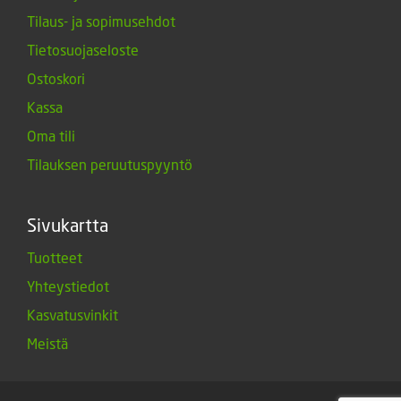
Tilaus- ja sopimusehdot
Tietosuojaseloste
Ostoskori
Kassa
Oma tili
Tilauksen peruutuspyyntö
Sivukartta
Tuotteet
Yhteystiedot
Kasvatusvinkit
Meistä