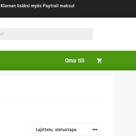
Klarnan lisäksi myös Paytrail maksut
Oma tili
Huonekasvit
Nurmikon siemenet
Viherlannoitus- ja maisemointikasvit