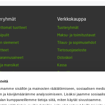
eryhmät
Verkkokauppa
ttomat tuotteet
Tuoteryhmät
ipulit
Maksu- ja toimitustavat
en siemenet
Tilaus- ja sopimusehdot
tteet
Tietosuojaseloste
arannusaineet
Ostoskori
 ja mansikat
Kassa
siemenet
Oma tili
tuotteet
Tilauksen peruutuspyyntö
teitä
nperunat
mamme sisällön ja mainosten räätälöimiseen, sosiaalisen medi
n ja kävijämäärämme analysoimiseen. Lisäksi jaamme sosiaali
keet
alan kumppaneillemme tietoja siitä, miten käytät sivustoamme.
h-tulppaanit