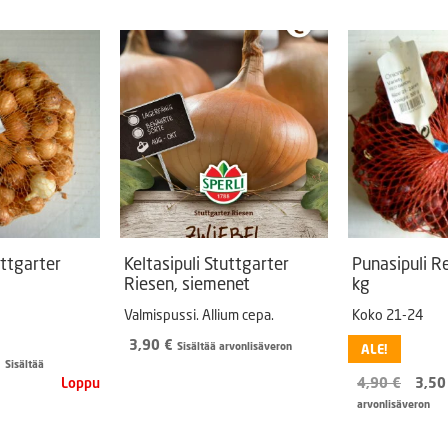
Puutarhatyökalut
Askartelutarvikkeet
uttgarter
Keltasipuli Stuttgarter
Punasipuli R
Riesen, siemenet
kg
Valmispussi. Allium cepa.
Koko 21-24
3,90
€
Sisältää arvonlisäveron
ALE!
Hintaluokka:
€
Sisältää
3,00 €
Alku
4,90
€
3,5
-
hinta
arvonlisäveron
4,50 €
oli:
4,90