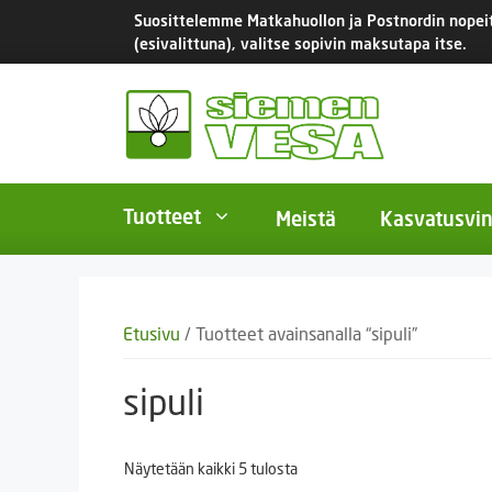
Siirry
Suosittelemme Matkahuollon ja Postnordin nopeita
sisältöön
(esivalittuna), valitse sopivin maksutapa itse.
Tuotteet
Meistä
Kasvatusvin
BIO-luomusiemenet
Yksivu
Etusivu
/ Tuotteet avainsanalla “sipuli”
Tomaatit
Monivu
Salaatit
Kaksiv
sipuli
Istukassipulit
Kukkas
Näytetään kaikki 5 tulosta