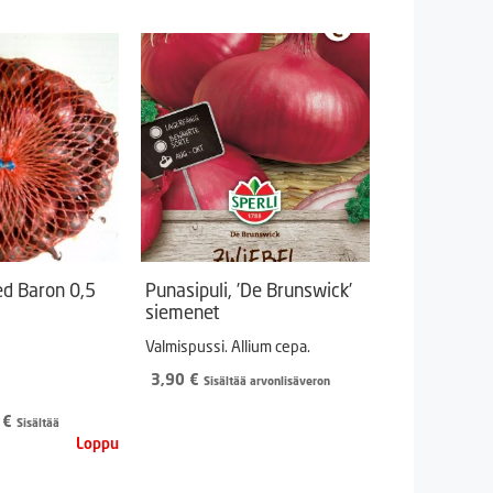
ed Baron 0,5
Punasipuli, ’De Brunswick’
siemenet
Valmispussi. Allium cepa.
3,90
€
Sisältää arvonlisäveron
peräinen
Nykyinen
0
€
Sisältää
hinta
on:
 €.
3,50 €.