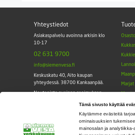
Yhteystiedot
Tuot
Asiakaspalvelu avoinna arkisin klo
Osasto
10-17
Kukkas
02 631 9700
Kukki
Lannoi
info@siemenvesa.fi
Maanp
Keskuskatu 40, Aito kaupan
yhteydessä. 38700 Kankaanpää.
Marjat
Noutopiste avoinna sopimuksen
Muut 
mukaan ja arkisin 10-17.
Muut 
Tämä sivusto käyttää eväs
Facebook
Instagram
Sieme
Käytämme evästeitä tarjoa
ominaisuuksien tukemisee
Tarvik
mainosalan ja analytiikka-
Triump