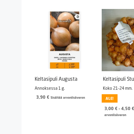
Keltasipuli Augusta
Keltasipuli St
Annoksessa 1 g.
Koko 21-24 mm.
3,90
€
Sisältää arvonlisäveron
ALE!
3,00
€
–
4,50
arvonlisäveron