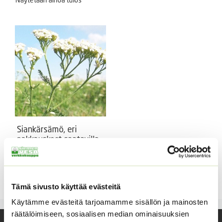
Siankärsämö, eri
pakkauskoot saatavilla
Achillea millefolium
Hintaluokka:
3,05
€
–
20,20
€
Sisältää
3,05 €
arvonlisäveron
Tämä sivusto käyttää evästeitä
-
20,20 €
Käytämme evästeitä tarjoamamme sisällön ja mainosten
räätälöimiseen, sosiaalisen median ominaisuuksien