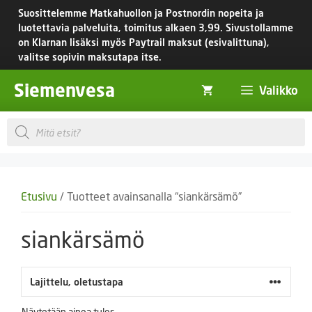
Siirry
Suosittelemme Matkahuollon ja Postnordin nopeita ja
sisältöön
luotettavia palveluita, toimitus
alkaen 3,99.
Sivustollamme
on Klarnan lisäksi myös Paytrail maksut (esivalittuna),
valitse sopivin maksutapa itse.
Siemenvesa
Valikko
Products
search
Etusivu
/ Tuotteet avainsanalla “siankärsämö”
siankärsämö
Näytetään ainoa tulos