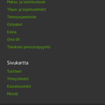
Maksu- ja toimitustavat
Tilaus- ja sopimusehdot
Tietosuojaseloste
Ostoskori
Kassa
Oma tili
Tilauksen peruutuspyyntö
Sivukartta
Tuotteet
Yhteystiedot
Kasvatusvinkit
Meistä