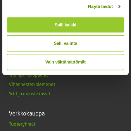
Näytä tiedot
Lannoitteet
Maanparannusaineet
Salli kaikki
Marjat ja mansikat
Muut siemenet
Salli valinta
Muut tuotteet
Siemenperunat
Vain välttämättömät
Tarvikkeet
Triumph-tulppaanit
Vihannesten siemenet
Yrtit ja maustekasvit
Verkkokauppa
Tuoteryhmät