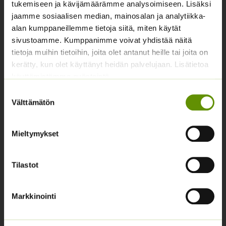
tukemiseen ja kävijämäärämme analysoimiseen. Lisäksi
Yhteystiedot
jaamme sosiaalisen median, mainosalan ja analytiikka-
Asiakaspalvelu avoinna arkisin klo 10-17
alan kumppaneillemme tietoja siitä, miten käytät
sivustoamme. Kumppanimme voivat yhdistää näitä
02 631 9700
tietoja muihin tietoihin, joita olet antanut heille tai joita on
kerätty, kun olet käyttänyt heidän palvelujaan. Lisätietoa
info@siemenvesa.fi
käyttämistämme evästeistä
Keskuskatu 40, Aito kaupan yhteydessä. 38700
Suostumuksen
Kankaanpää.
Välttämätön
valinta
Noutopiste avoinna sopimuksen mukaan ja arkisin 10-
17.
Mieltymykset
Facebook
Instagram
Tilastot
Tuoteryhmät
Osastottomat tuotteet
Markkinointi
Kukkasipulit
Kukkien siemenet